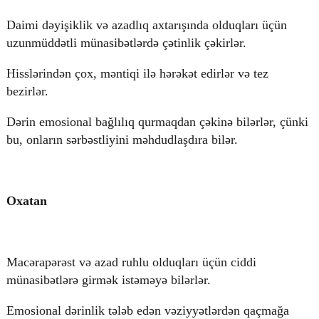
Daimi dəyişiklik və azadlıq axtarışında olduqları üçün
uzunmüddətli münasibətlərdə çətinlik çəkirlər.
Hisslərindən çox, məntiqi ilə hərəkət edirlər və tez
bezirlər.
Dərin emosional bağlılıq qurmaqdan çəkinə bilərlər, çünki
bu, onların sərbəstliyini məhdudlaşdıra bilər.
Oxatan
Macərapərəst və azad ruhlu olduqları üçün ciddi
münasibətlərə girmək istəməyə bilərlər.
Emosional dərinlik tələb edən vəziyyətlərdən qaçmağa