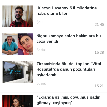
Hüseyn Həsənov 6 il müddətinə
həbs oluna bilər
Şou
21:46
Nigarı komaya salan həkimlərə bu
cəza verildi
Sosial
15:28
Zirzəmisində ölü döl tapılan “Vital
Hospital”da qanun pozuntuları
aşkarlanıb
Sosial
15:21
“Ekranda əzilmiş, döyülmüş qadın
görməyi xoşlayırıq"