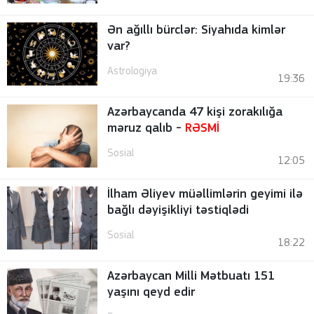
Ən ağıllı bürclər: Siyahıda kimlər
var?
Astrologiya
19:36
Azərbaycanda 47 kişi zorakılığa
məruz qalıb -
RƏSMİ
Sosial
12:05
İlham Əliyev müəllimlərin geyimi ilə
bağlı dəyişikliyi təstiqlədi
Sosial
18:22
Azərbaycan Milli Mətbuatı 151
yaşını qeyd edir