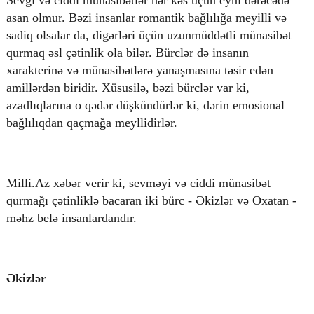
asan olmur. Bəzi insanlar romantik bağlılığa meyilli və
sadiq olsalar da, digərləri üçün uzunmüddətli münasibət
qurmaq əsl çətinlik ola bilər. Bürclər də insanın
© 2026. Shownews.az
xarakterinə və münasibətlərə yanaşmasına təsir edən
Created by Netservice.az
amillərdən biridir. Xüsusilə, bəzi bürclər var ki,
azadlıqlarına o qədər düşkündürlər ki, dərin emosional
bağlılıqdan qaçmağa meyllidirlər.
Milli.Az xəbər verir ki, sevməyi və ciddi münasibət
qurmağı çətinliklə bacaran iki bürc - Əkizlər və Oxatan -
məhz belə insanlardandır.
Əkizlər