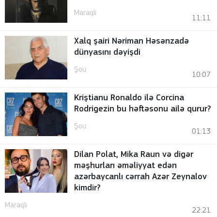
Maraqlı
11:11
Xalq şairi Nəriman Həsənzadə
dünyasını dəyişdi
Şou
10:07
Kriştianu Ronaldo ilə Corcina
Rodrigezin bu həftəsonu ailə qurur?
Şou
01:13
Dilan Polat, Mika Raun və digər
məşhurları əməliyyat edən
azərbaycanlı cərrah Azər Zeynalov
kimdir?
Maraqlı
22:21