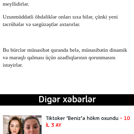
meyllidirlər.
Uzunmüddətli öhdəliklər onları sıxa bilər, çünki yeni
təcrübələr və sərgüzəştlər axtarırlar.
Bu bürclər münasibət quranda belə, münasibətin dinamik
və maraqlı qalması üçün azadlıqlarının qorunmasını
istəyirlər.
Digər xəbərlər
Tiktoker "Beniz"ə hökm oxundu
- 10
İL 3 AY