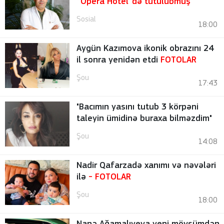
“Opera Hotel”də tutulubmuş
Sosial
18:00
Aygün Kazımova ikonik obrazını 24
il sonra yenidən etdi
FOTOLAR
Şou
17:43
"Bacımın yasını tutub 3 körpəni
taleyin ümidinə buraxa bilməzdim"
Şou
14:08
Nadir Qafarzadə xanımı və nəvələri
ilə
-
FOTOLAR
Şou
18:00