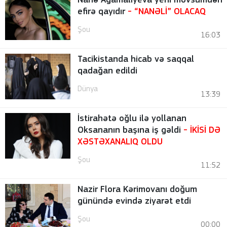
Nanə Ağamalıyeva yeni mövsümdən
efirə qayıdır
- “NANƏLİ” OLACAQ
Şou
16:03
Tacikistanda hicab və saqqal
qadağan edildi
Dünya
13:39
İstirahətə oğlu ilə yollanan
Oksananın başına iş gəldi
- İKİSİ DƏ
XƏSTƏXANALIQ OLDU
Şou
11:52
Nazir Flora Kərimovanı doğum
günündə evində ziyarət etdi
Şou
00:00