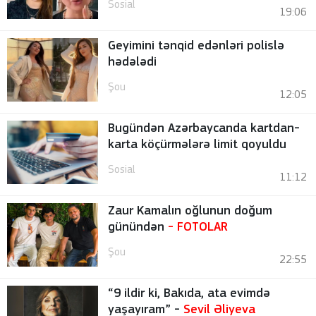
Sosial
19:06
Geyimini tənqid edənləri polislə
hədələdi
Şou
12:05
Bugündən Azərbaycanda kartdan-
karta köçürmələrə limit qoyuldu
Sosial
11:12
Zaur Kamalın oğlunun doğum
günündən
-
FOTOLAR
Şou
22:55
“9 ildir ki, Bakıda, ata evimdə
yaşayıram” -
Sevil Əliyeva