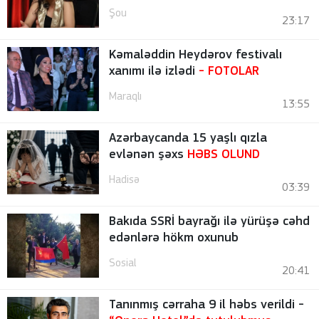
Şou
23:17
Kəmaləddin Heydərov festivalı
xanımı ilə izlədi
-
FOTOLAR
Maraqlı
13:55
Azərbaycanda 15 yaşlı qızla
evlənən şəxs
HƏBS OLUND
Hadisə
03:39
Bakıda SSRİ bayrağı ilə yürüşə cəhd
edənlərə hökm oxunub
Sosial
20:41
Tanınmış cərraha 9 il həbs verildi -