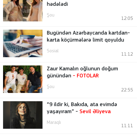
hədələdi
Şou
12:05
Bugündən Azərbaycanda kartdan-
karta köçürmələrə limit qoyuldu
Sosial
11:12
Zaur Kamalın oğlunun doğum
günündən
-
FOTOLAR
Şou
22:55
“9 ildir ki, Bakıda, ata evimdə
yaşayıram” -
Sevil Əliyeva
Maraqlı
11:11