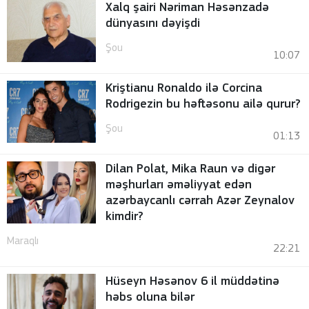
Xalq şairi Nəriman Həsənzadə
dünyasını dəyişdi
Şou
10:07
Kriştianu Ronaldo ilə Corcina
Rodrigezin bu həftəsonu ailə qurur?
Şou
01:13
Dilan Polat, Mika Raun və digər
məşhurları əməliyyat edən
azərbaycanlı cərrah Azər Zeynalov
kimdir?
Maraqlı
22:21
Hüseyn Həsənov 6 il müddətinə
həbs oluna bilər