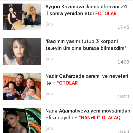
Aygün Kazımova ikonik obrazını 24
il sonra yenidən etdi
FOTOLAR
Şou
17:43
"Bacımın yasını tutub 3 körpəni
taleyin ümidinə buraxa bilməzdim"
Şou
14:08
Nadir Qafarzadə xanımı və nəvələri
ilə
-
FOTOLAR
Şou
18:00
Nanə Ağamalıyeva yeni mövsümdən
efirə qayıdır
- “NANƏLİ” OLACAQ
Şou
16:03