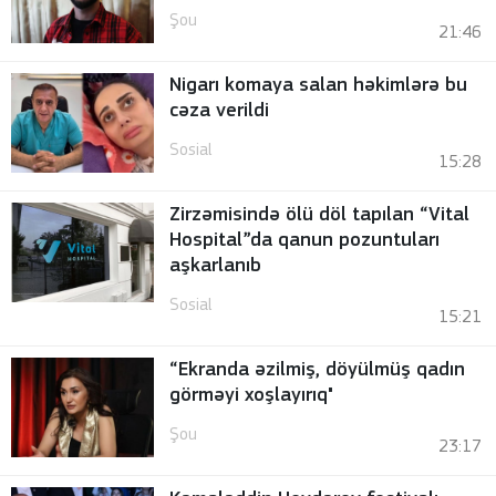
Şou
21:46
Nigarı komaya salan həkimlərə bu
cəza verildi
Sosial
15:28
Zirzəmisində ölü döl tapılan “Vital
Hospital”da qanun pozuntuları
aşkarlanıb
Sosial
15:21
“Ekranda əzilmiş, döyülmüş qadın
görməyi xoşlayırıq"
Şou
23:17