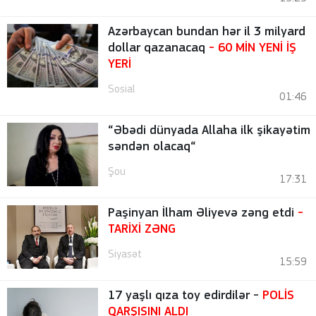
Azərbaycan bundan hər il 3 milyard
dollar qazanacaq
- 60 MİN YENİ İŞ
YERİ
Sosial
01:46
“Əbədi dünyada Allaha ilk şikayətim
səndən olacaq“
Şou
17:31
Paşinyan İlham Əliyevə zəng etdi
-
TARİXİ ZƏNG
Siyasət
15:59
17 yaşlı qıza toy edirdilər -
POLİS
QARŞISINI ALDI