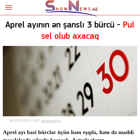
Ana səhifə
Aprel ayının ən şanslı 3 bürcü -
Pul
Siyasət
sel olub axacaq
Sosial
Kriminal
Şou
18+
Astrologiya
Hadisə
30.03.2025 13:07
Astrologiya
İdman
Aprel ayı bəzi bürclər üçün həm eşqdə, həm də maddi
Dünya