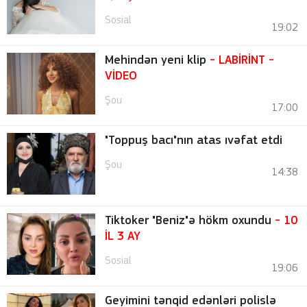
Sosial
19:02
Mehindən yeni klip
- LABİRİNT
-
VİDEO
Şou
17:00
"Toppuş bacı"nın atas ıvəfat etdi
Şou
14:38
Tiktoker "Beniz"ə hökm oxundu
- 10
İL 3 AY
Sosial
19:06
Geyimini tənqid edənləri polislə