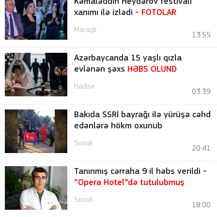
Kəmaləddin Heydərov festivalı
xanımı ilə izlədi
-
FOTOLAR
Maraqlı
13:55
Azərbaycanda 15 yaşlı qızla
evlənən şəxs
HƏBS OLUND
Hadisə
03:39
Bakıda SSRİ bayrağı ilə yürüşə cəhd
edənlərə hökm oxunub
Sosial
20:41
Tanınmış cərraha 9 il həbs verildi -
“Opera Hotel”də tutulubmuş
Sosial
18:00