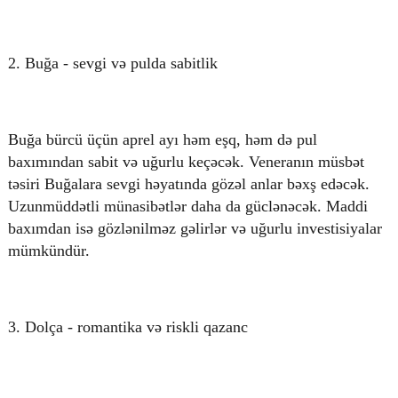
2. Buğa - sevgi və pulda sabitlik
Buğa bürcü üçün aprel ayı həm eşq, həm də pul
baxımından sabit və uğurlu keçəcək. Veneranın müsbət
təsiri Buğalara sevgi həyatında gözəl anlar bəxş edəcək.
Uzunmüddətli münasibətlər daha da güclənəcək. Maddi
baxımdan isə gözlənilməz gəlirlər və uğurlu investisiyalar
mümkündür.
3. Dolça - romantika və riskli qazanc