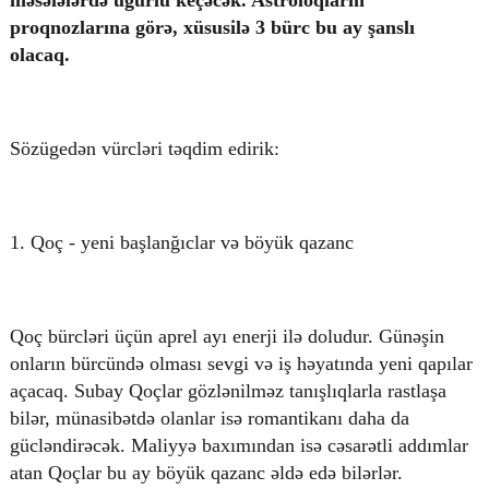
məsələlərdə uğurlu keçəcək. Astroloqların
proqnozlarına görə, xüsusilə 3 bürc bu ay şanslı
olacaq.
© 2026. Shownews.az
Created by Netservice.az
Sözügedən vürcləri təqdim edirik:
1. Qoç - yeni başlanğıclar və böyük qazanc
Qoç bürcləri üçün aprel ayı enerji ilə doludur. Günəşin
onların bürcündə olması sevgi və iş həyatında yeni qapılar
açacaq. Subay Qoçlar gözlənilməz tanışlıqlarla rastlaşa
bilər, münasibətdə olanlar isə romantikanı daha da
gücləndirəcək. Maliyyə baxımından isə cəsarətli addımlar
atan Qoçlar bu ay böyük qazanc əldə edə bilərlər.