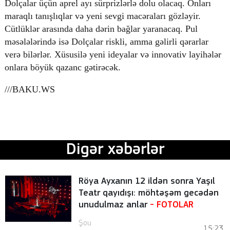
Dolçalar üçün aprel ayı sürprizlərlə dolu olacaq. Onları
maraqlı tanışlıqlar və yeni sevgi macəraları gözləyir.
Cütlüklər arasında daha dərin bağlar yaranacaq. Pul
məsələlərində isə Dolçalar riskli, amma gəlirli qərarlar
verə bilərlər. Xüsusilə yeni ideyalar və innovativ layihələr
onlara böyük qazanc gətirəcək.
///
BAKU.WS
Digər xəbərlər
Röya Ayxanın 12 ildən sonra Yaşıl
Teatr qayıdışı: möhtəşəm gecədən
unudulmaz anlar
-
FOTOLAR
Şou
15:23