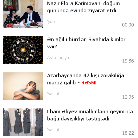
Nazir Flora Kərimovanı doğum
günündə evində ziyarət etdi
Şou
00:00
Ən ağıllı bürclər: Siyahıda kimlər
var?
Astrologiya
19:36
Azərbaycanda 47 kişi zorakılığa
məruz qalıb -
RƏSMİ
Sosial
12:05
İlham Əliyev müəllimlərin geyimi ilə
bağlı dəyişikliyi təstiqlədi
Sosial
18:22