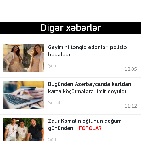
Digər xəbərlər
Geyimini tənqid edənləri polislə
hədələdi
Şou
12:05
Bugündən Azərbaycanda kartdan-
karta köçürmələrə limit qoyuldu
Sosial
11:12
Zaur Kamalın oğlunun doğum
günündən
-
FOTOLAR
Şou