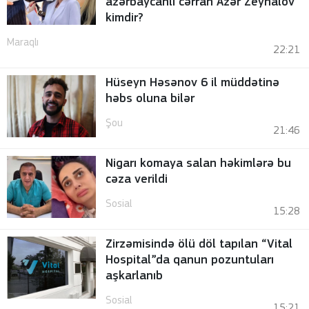
azərbaycanlı cərrah Azər Zeynalov
kimdir?
Maraqlı
22:21
Hüseyn Həsənov 6 il müddətinə
həbs oluna bilər
Şou
21:46
Nigarı komaya salan həkimlərə bu
cəza verildi
Sosial
15:28
Zirzəmisində ölü döl tapılan “Vital
Hospital”da qanun pozuntuları
aşkarlanıb
Sosial
15:21