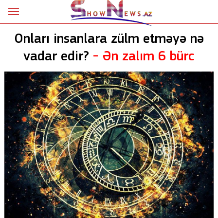
Ana səhifə
Onları insanlara zülm etməyə nə
Siyasət
vadar edir?
- Ən zalım 6 bürc
Sosial
Kriminal
Şou
18+
Astrologiya
Hadisə
İdman
Dünya