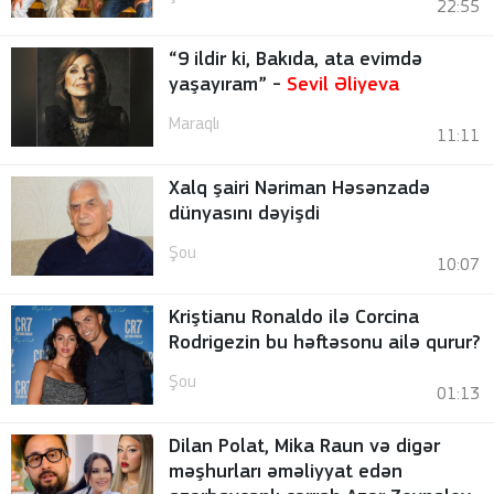
22:55
“9 ildir ki, Bakıda, ata evimdə
yaşayıram” -
Sevil Əliyeva
Maraqlı
11:11
Xalq şairi Nəriman Həsənzadə
dünyasını dəyişdi
Şou
10:07
Kriştianu Ronaldo ilə Corcina
Rodrigezin bu həftəsonu ailə qurur?
Şou
01:13
Dilan Polat, Mika Raun və digər
məşhurları əməliyyat edən