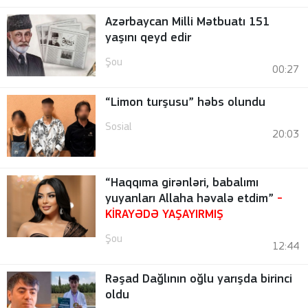
Azərbaycan Milli Mətbuatı 151
yaşını qeyd edir
Şou
00:27
“Limon turşusu” həbs olundu
Sosial
20:03
“Haqqıma girənləri, babalımı
yuyanları Allaha həvalə etdim”
-
KİRAYƏDƏ YAŞAYIRMIŞ
Şou
12:44
Rəşad Dağlının oğlu yarışda birinci
oldu