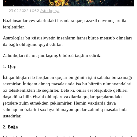
23.02.2022 10:52
Astrologiya
Bəzi insanlar çevrələrindəki insanlara qarşı əzazil davranışları ilə
© 2026. Shownews.az
fərqlənirlər.
Created by Netservice.az
Astroloqlar bu xüsusiyyətin insanların hansı bürcə mənsub olmaları
ilə bağlı olduğunu qeyd edirlər.
Zalımlıqları ilə məşhurlaşmış 6 bürcü təqdim edirik:
1. Qoç
İstiqanlılıqları ilə fərqlənən qoçlar bu günün işini sabaha buraxmağı
sevmirlər. İntiqam almaq məsələsində isə bu bürcün nümayəndələri
öz tələskənlikləri ilə seçilirlər. Belə ki, onlar əsəbləşdikdə qəlbləri
daşa dönə bilir. Əsəbi olduqları vaxtlarda qoçlar qarşılarındakı
şəxslərə zülm etməkdən çəkinmirlər. Həmin vaxtlarda dava
salmaqdan özlərini saxlaya bilməyən qoçlar zalımlıq məsələsində
ustadırlar.
2. Buğa