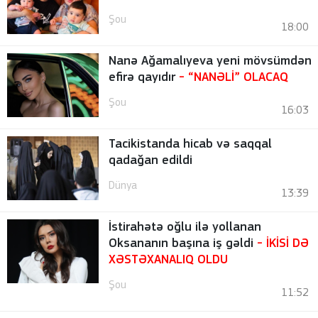
Şou
18:00
Nanə Ağamalıyeva yeni mövsümdən
efirə qayıdır
- “NANƏLİ” OLACAQ
Şou
16:03
Tacikistanda hicab və saqqal
qadağan edildi
Dünya
13:39
İstirahətə oğlu ilə yollanan
Oksananın başına iş gəldi
- İKİSİ DƏ
XƏSTƏXANALIQ OLDU
Şou
11:52