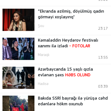
“Ekranda əzilmiş, döyülmüş qadın
görməyi xoşlayırıq"
Şou
23:17
Kəmaləddin Heydərov festivalı
xanımı ilə izlədi
-
FOTOLAR
Maraqlı
13:55
Azərbaycanda 15 yaşlı qızla
evlənən şəxs
HƏBS OLUND
Hadisə
03:39
Bakıda SSRİ bayrağı ilə yürüşə cəhd
edənlərə hökm oxunub