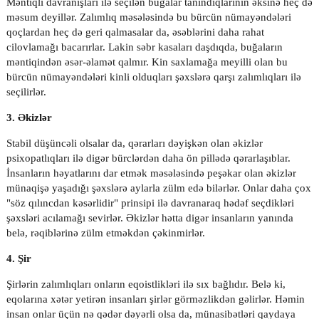
Məntiqli davranışları ilə seçilən buğalar tanındıqlarının əksinə heç də
məsum deyillər. Zalımlıq məsələsində bu bürcün nümayəndələri
qoçlardan heç də geri qalmasalar da, əsəblərini daha rahat
cilovlamağı bacarırlar. Lakin səbr kasaları daşdıqda, buğaların
məntiqindən əsər-əlamət qalmır. Kin saxlamağa meyilli olan bu
bürcün nümayəndələri kinli olduqları şəxslərə qarşı zalımlıqları ilə
seçilirlər.
3. Əkizlər
Stabil düşüncəli olsalar da, qərarları dəyişkən olan əkizlər
psixopatlıqları ilə digər bürclərdən daha ön pillədə qərarlaşıblar.
İnsanların həyatlarını dar etmək məsələsində peşəkar olan əkizlər
münaqişə yaşadığı şəxslərə aylarla zülm edə bilərlər. Onlar daha çox
"söz qılıncdan kəsərlidir" prinsipi ilə davranaraq hədəf seçdikləri
şəxsləri acılamağı sevirlər. Əkizlər hətta digər insanların yanında
belə, rəqiblərinə zülm etməkdən çəkinmirlər.
4. Şir
Şirlərin zalımlıqları onların eqoistlikləri ilə sıx bağlıdır. Belə ki,
eqolarına xətər yetirən insanları şirlər görməzlikdən gəlirlər. Həmin
insan onlar üçün nə qədər dəyərli olsa da, münasibətləri qaydaya