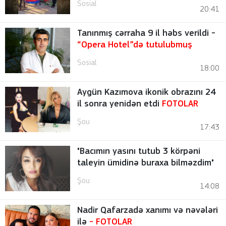
Sosial
20:41
Tanınmış cərraha 9 il həbs verildi -
“Opera Hotel”də tutulubmuş
Sosial
18:00
Aygün Kazımova ikonik obrazını 24
il sonra yenidən etdi
FOTOLAR
Şou
17:43
"Bacımın yasını tutub 3 körpəni
taleyin ümidinə buraxa bilməzdim"
Şou
14:08
Nadir Qafarzadə xanımı və nəvələri
ilə
-
FOTOLAR