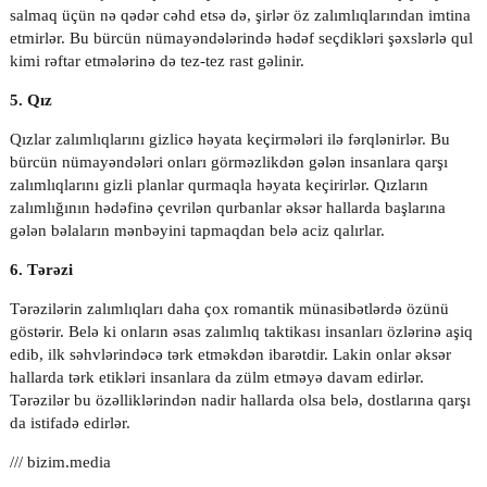
salmaq üçün nə qədər cəhd etsə də, şirlər öz zalımlıqlarından imtina
etmirlər. Bu bürcün nümayəndələrində hədəf seçdikləri şəxslərlə qul
kimi rəftar etmələrinə də tez-tez rast gəlinir.
5. Qız
Qızlar zalımlıqlarını gizlicə həyata keçirmələri ilə fərqlənirlər. Bu
bürcün nümayəndələri onları görməzlikdən gələn insanlara qarşı
zalımlıqlarını gizli planlar qurmaqla həyata keçirirlər. Qızların
zalımlığının hədəfinə çevrilən qurbanlar əksər hallarda başlarına
gələn bəlaların mənbəyini tapmaqdan belə aciz qalırlar.
6. Tərəzi
Tərəzilərin zalımlıqları daha çox romantik münasibətlərdə özünü
göstərir. Belə ki onların əsas zalımlıq taktikası insanları özlərinə aşiq
edib, ilk səhvlərindəcə tərk etməkdən ibarətdir. Lakin onlar əksər
hallarda tərk etikləri insanlara da zülm etməyə davam edirlər.
Tərəzilər bu özəlliklərindən nadir hallarda olsa belə, dostlarına qarşı
da istifadə edirlər.
///
bizim.media