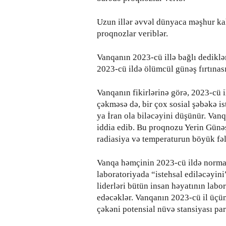
Uzun illər əvvəl dünyaca məşhur ka
proqnozlar veriblər.
Vanqanın 2023-cü illə bağlı dediklə
2023-cü ildə ölümcül günəş fırtınas
Vanqanın fikirlərinə görə, 2023-cü il
çəkməsə də, bir çox sosial şəbəkə is
ya İran ola biləcəyini düşünür. Vanq
iddia edib. Bu proqnozu Yerin Günəş
radiasiya və temperaturun böyük fəl
Vanqa həmçinin 2023-cü ildə norma
laboratoriyada “istehsal ediləcəyin
liderləri bütün insan həyatının labor
edəcəklər. Vanqanın 2023-cü il üçün
çəkəni potensial nüvə stansiyası part