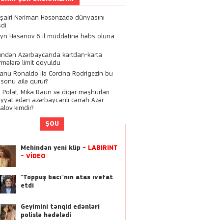
11:11
 şairi Nəriman Həsənzadə dünyasını
“9 ildir ki, Bakıda, ata
şdi
evimdə yaşayıram” -
Sevil
yn Həsənov 6 il müddətinə həbs oluna
Əliyeva
ndən Azərbaycanda kartdan-karta
10:07
rmələrə limit qoyuldu
Xalq şairi Nəriman
tianu Ronaldo ilə Corcina Rodrigezin bu
Həsənzadə dünyasını
əsonu ailə qurur?
dəyişdi
n Polat, Mika Raun və digər məşhurları
iyyat edən azərbaycanlı cərrah Azər
01:13
alov kimdir?
Kriştianu Ronaldo ilə
ŞOU
Corcina Rodrigezin bu
həftəsonu ailə qurur?
Mehindən yeni klip
- LABİRİNT
22:21
- VİDEO
Dilan Polat, Mika Raun və
digər məşhurları əməliyyat
"Toppuş bacı"nın atas ıvəfat
edən azərbaycanlı cərrah
etdi
 Zeynalov kimdir?
Geyimini tənqid edənləri
21:46
polislə hədələdi