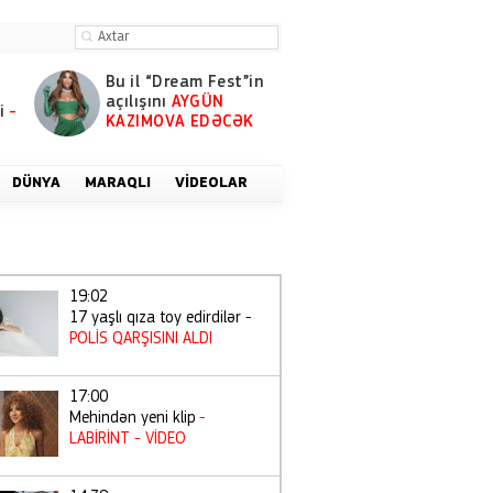
Bu il “Dream Fest”in
açılışını
AYGÜN
i
-
KAZIMOVA EDƏCƏK
DÜNYA
MARAQLI
VIDEOLAR
19:02
17 yaşlı qıza toy edirdilər -
POLİS QARŞISINI ALDI
17:00
Mehindən yeni klip
-
LABİRİNT
- VİDEO