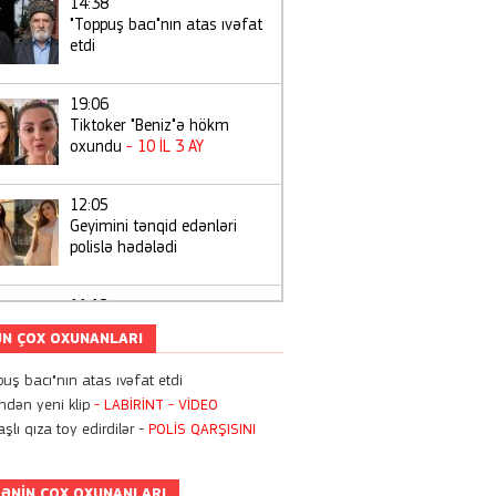
14:38
"Toppuş bacı"nın atas ıvəfat
etdi
19:06
Tiktoker "Beniz"ə hökm
oxundu
- 10 İL 3 AY
12:05
Geyimini tənqid edənləri
polislə hədələdi
11:12
Bugündən Azərbaycanda
N ÇOX OXUNANLARI
kartdan-karta köçürmələrə
limit qoyuldu
uş bacı"nın atas ıvəfat etdi
ndən yeni klip
- LABİRİNT
- VİDEO
22:55
şlı qıza toy edirdilər -
POLİS QARŞISINI
Zaur Kamalın oğlunun
doğum günündən
-
FOTOLAR
ƏNIN ÇOX OXUNANLARI