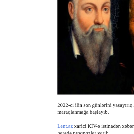
2022-ci ilin son günlərini yaşayırıq.
maraqlanmağa başlayıb.
Lent.az
xarici KİV-ə istinadən xəbər 
barədə proqnozlar verib.