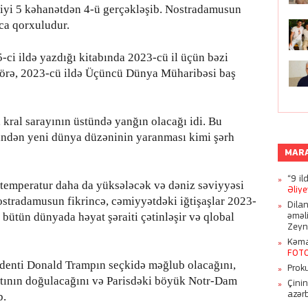
iyi 5 kəhanətdən 4-ü gerçəkləşib. Nostradamusun
qca qorxuludur.
ci ildə yazdığı kitabında 2023-cü il üçün bəzi
 görə, 2023-cü ildə Üçüncü Dünya Müharibəsi baş
kral sarayının üstündə yanğın olacağı idi. Bu
rindən yeni dünya düzəninin yaranması kimi şərh
MAR
“9 il
 temperatur daha da yüksələcək və dəniz səviyyəsi
Əliy
stradamusun fikrincə, cəmiyyətdəki iğtişaşlar 2023-
Dila
i bütün dünyada həyat şəraiti çətinləşir və qlobal
əməl
Zeyn
Kəmal
FOT
denti Donald Trampın seçkidə məğlub olacağını,
Proku
atının doğulacağını və Parisdəki böyük Notr-Dam
Çini
azər
b.