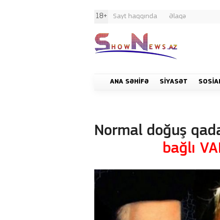
18+
Sayt haqqında
Əlaqə
ANA SƏHIFƏ
SIYASƏT
SOSIA
Normal doğuş qada
bağlı V