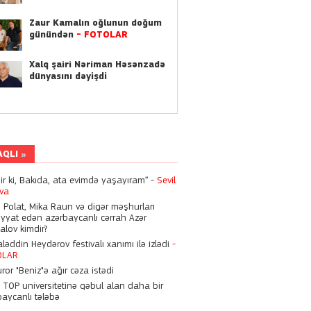
Hüseyn Həsənov 6 il
müddətinə həbs oluna bilər
Zaur Kamalın oğlunun doğum
günündən
-
FOTOLAR
15:28
Nigarı komaya salan
Xalq şairi Nəriman Həsənzadə
dünyasını dəyişdi
həkimlərə bu cəza verildi
15:21
Zirzəmisində ölü döl tapılan
“Vital Hospital”da qanun
pozuntuları aşkarlanıb
AQLI
dir ki, Bakıda, ata evimdə yaşayıram” -
Sevil
23:17
eva
“Ekranda əzilmiş, döyülmüş
n Polat, Mika Raun və digər məşhurları
qadın görməyi xoşlayırıq"
iyyat edən azərbaycanlı cərrah Azər
alov kimdir?
əddin Heydərov festivalı xanımı ilə izlədi
13:55
-
OLAR
Kəmaləddin Heydərov
ror "Beniz"ə ağır cəza istədi
festivalı xanımı ilə izlədi
-
FOTOLAR
n TOP universitetinə qəbul alan daha bir
baycanlı tələbə