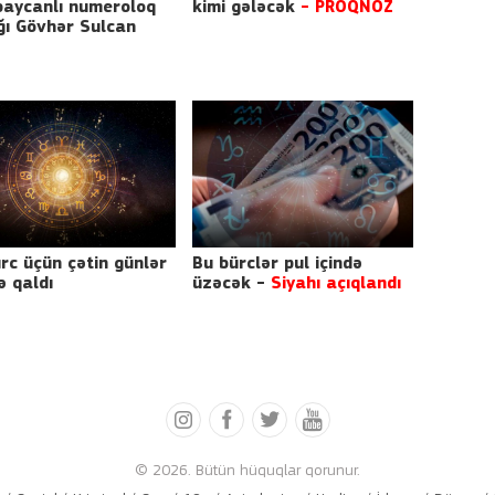
baycanlı numeroloq
kimi gələcək
- PROQNOZ
ı Gövhər Sulcan
rc üçün çətin günlər
Bu bürclər pul içində
ə qaldı
üzəcək -
Siyahı açıqlandı
OLD
© 2026. Bütün hüquqlar qorunur.