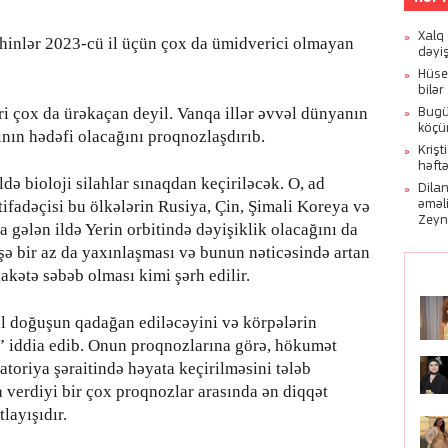
Xalq
hinlər 2023-cü il üçün çox da ümidverici olmayan
dəyi
Hüse
bilər
ri çox da ürəkaçan deyil. Vanqa illər əvvəl dünyanın
Bugü
köçü
ının hədəfi olacağını proqnozlaşdırıb.
Kriş
həft
də bioloji silahlar sınaqdan keçiriləcək. O, ad
Dila
əməl
tifadəçisi bu ölkələrin Rusiya, Çin, Şimali Koreya və
Zeyn
a gələn ildə Yerin orbitində dəyişiklik olacağını da
ə bir az da yaxınlaşması və bunun nəticəsində artan
akətə səbəb olması kimi şərh edilir.
l doğuşun qadağan ediləcəyini və körpələrin
i” iddia edib. Onun proqnozlarına görə, hökumət
atoriya şəraitində həyata keçirilməsini tələb
 verdiyi bir çox proqnozlar arasında ən diqqət
Azər
layışıdır.