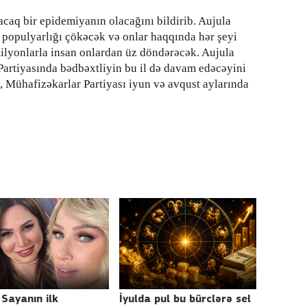
acaq bir epidemiyanın olacağını bildirib. Aujula
in populyarlığı çökəcək və onlar haqqında hər şeyi
lyonlarla insan onlardan üz döndərəcək. Aujula
artiyasında bədbəxtliyin bu il də davam edəcəyini
ə, Mühafizəkarlar Partiyası iyun və avqust aylarında
Sayanın ilk
İyulda pul bu bürclərə sel