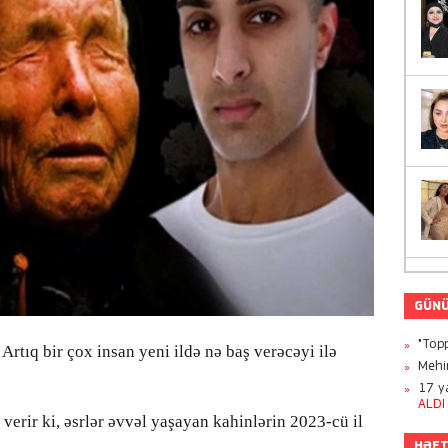
GÜNÜ
"Topp
 Artıq bir çox insan yeni ildə nə baş verəcəyi ilə
Mehi
17 ya
ALDI
verir ki, əsrlər əvvəl yaşayan kahinlərin 2023-cü il
HƏFT