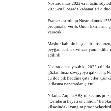
Nostradamus 2022-ci il üçün söyləd
2023-cü il barədə kəhanətləri oldu
Fransız astroloqu Nostradamus 1555-
proqnozlar verib. Onun fikirlərinə
verəcək.
Məşhur kahinin başqa bir proqnozu, 
peyğəmbərlik sivilizasiyanın küllə
edilirdi.
Nostradamus yazıb ki, 2023-cü ildə
gözlənilməz səviyyəyə qalxacaq. No
cü ildə pik həddinə çata bilər. Çünk
istiləşmə nəzarətdən çıxır.
Nikolas Aujula ABŞ-ın keçmiş prezi
“Qaraların həyatı önəmlidir” hərək
kilsəsindəki yanğını proqnozlaşdırı