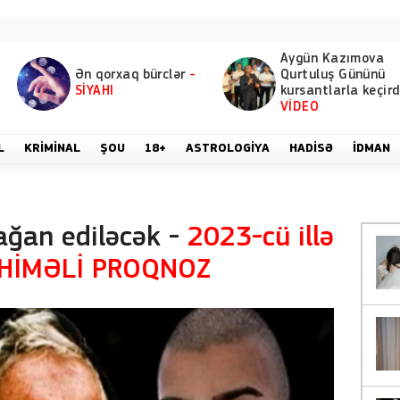
Aygün Kazımova
Ən qorxaq bürclər
-
Qurtuluş Gününü
SİYAHI
kursantlarla keçird
VİDEO
L
KRIMINAL
ŞOU
18+
ASTROLOGIYA
HADISƏ
İDMAN
ğan ediləcək -
2023-cü illə
AHİMƏLİ PROQNOZ