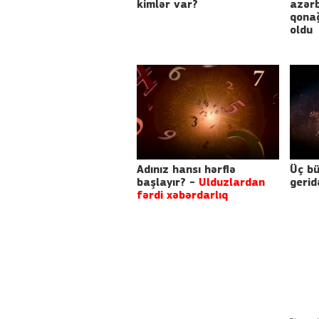
kimlər var?
azər
qonağ
oldu
Adınız hansı hərflə
Üç bü
başlayır? -
Ulduzlardan
gerid
fərdi xəbərdarlıq