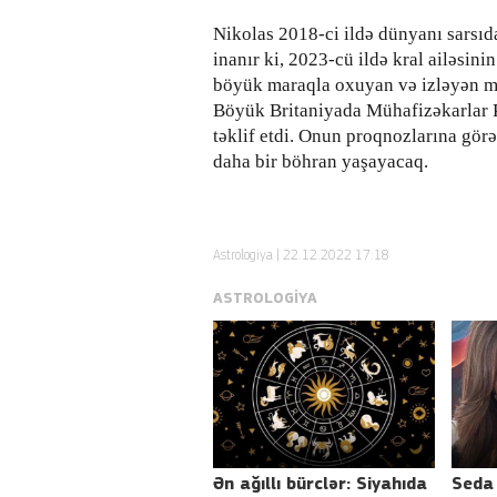
Nikolas 2018-ci ildə dünyanı sarsıd
inanır ki, 2023-cü ildə kral ailəsin
böyük maraqla oxuyan və izləyən mi
Böyük Britaniyada Mühafizəkarlar P
təklif etdi. Onun proqnozlarına gör
daha bir böhran yaşayacaq.
Astrologiya
| 22.12.2022 17:18
ASTROLOGIYA
Ən ağıllı bürclər: Siyahıda
Seda 