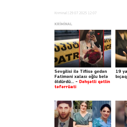
Kriminal
| 29.07.2025 12:07
KRIMINAL
Sevgilisi ilə Tiflisə gedən
19 ya
Fatiməni xalası oğlu belə
bıçaq
öldürdü... -
Dəhşətli qətlin
təfərrüati