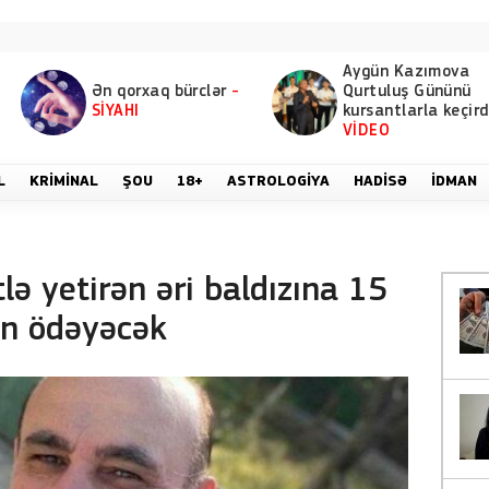
Aygün Kazımova
Ən qorxaq bürclər
-
Qurtuluş Gününü
SİYAHI
kursantlarla keçird
VİDEO
L
KRIMINAL
ŞOU
18+
ASTROLOGIYA
HADISƏ
İDMAN
lə yetirən əri baldızına 15
n ödəyəcək