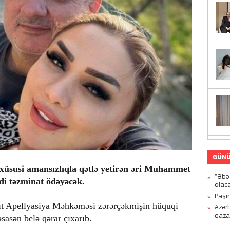
GÜNÜ
üsusi amansızlıqla qətlə yetirən əri Muhammet
“Əbə
i təzminat ödəyəcək.
olac
Paşi
ıt Apellyasiya Məhkəməsi zərərçəkmişin hüquqi
Azər
qaz
əsasən belə qərar çıxarıb.