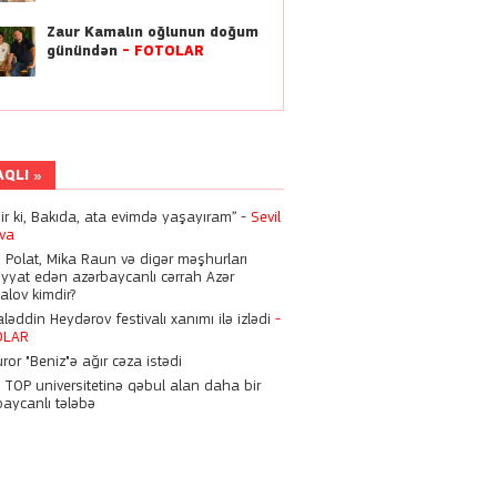
dəyişdi
Zaur Kamalın oğlunun doğum
günündən
-
FOTOLAR
01:13
Kriştianu Ronaldo ilə
Corcina Rodrigezin bu
həftəsonu ailə qurur?
22:21
AQLI
Dilan Polat, Mika Raun və
digər məşhurları əməliyyat
dir ki, Bakıda, ata evimdə yaşayıram” -
Sevil
edən azərbaycanlı cərrah
eva
 Zeynalov kimdir?
n Polat, Mika Raun və digər məşhurları
iyyat edən azərbaycanlı cərrah Azər
21:46
alov kimdir?
Hüseyn Həsənov 6 il
əddin Heydərov festivalı xanımı ilə izlədi
-
müddətinə həbs oluna bilər
OLAR
ror "Beniz"ə ağır cəza istədi
n TOP universitetinə qəbul alan daha bir
15:28
baycanlı tələbə
Nigarı komaya salan
həkimlərə bu cəza verildi
15:21