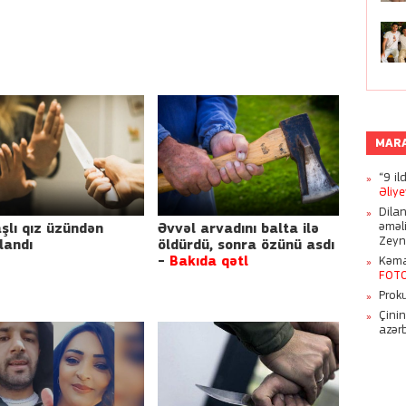
MAR
“9 il
Əliy
Azər
Dila
əməl
şlı qız üzündən
Əvvəl arvadını balta ilə
Zeyn
landı
öldürdü, sonra özünü asdı
-
Bakıda qətl
Kəmal
FOT
Proku
Çini
azər