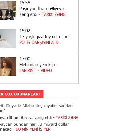
15:59
Paşinyan İlham Əliyevə
zəng etdi
- TARİXİ ZƏNG
19:02
17 yaşlı qıza toy edirdilər -
POLİS QARŞISINI ALDI
17:00
Mehindən yeni klip
-
LABİRİNT
- VİDEO
14:38
"Toppuş bacı"nın atas ıvəfat
N ÇOX OXUNANLARI
etdi
di dünyada Allaha ilk şikayətim səndən
aq“
19:06
nyan İlham Əliyevə zəng etdi
- TARİXİ ZƏNG
Tiktoker "Beniz"ə hökm
baycan bundan hər il 3 milyard dollar
oxundu
- 10 İL 3 AY
anacaq
- 60 MİN YENİ İŞ YERİ