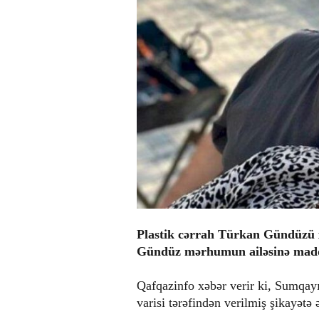
Plastik cərrah Türkan Gündüzü x
Gündüz mərhumun ailəsinə madd
Qafqazinfo xəbər verir ki, Sumqay
varisi tərəfindən verilmiş şikayətə 