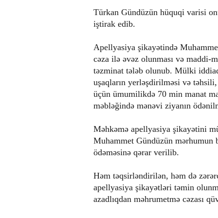
Türkan Gündüzün hüquqi varisi on
iştirak edib.
Apellyasiya şikayətində Muhammet 
cəza ilə əvəz olunması və maddi-
təzminat tələb olunub. Mülki iddiada
uşaqların yerləşdirilməsi və təhsili
üçün ümumilikdə 70 min manat mad
məbləğində mənəvi ziyanın ödənilmə
Məhkəmə apellyasiya şikayətini mü
Muhammet Gündüzün mərhumun bacı
ödəməsinə qərar verilib.
Həm təqsirləndirilən, həm də zərərç
apellyasiya şikayətləri təmin olu
azadlıqdan məhrumetmə cəzası qüv