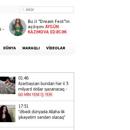
Bu il “Dream Fest”in
açılışını
AYGÜN
i
-
KAZIMOVA EDƏCƏK
DÜNYA
MARAQLI
VIDEOLAR
01:46
Azərbaycan bundan hər il 3
milyard dollar qazanacaq
-
60 MİN YENİ İŞ YERİ
17:31
“Əbədi dünyada Allaha ilk
şikayətim səndən olacaq“