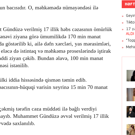
HƏFT
un bacısıdır. O, məhkəmədə nümayəndəsi ilə
Geyim
Tikt
Gündüzə verilmiş 17 illik həbs cəzasının ömürlük
17 ya
ALDI
mənəvi ziyana görə ümumilikdə 170 min manat
"Topp
 göstərilib ki, ailə dəfn xərcləri, yas mərasimləri,
Mehi
, eləcə də istintaq və məhkəmə proseslərində iştirak
di ziyan çəkib. Bundan əlavə, 100 min manat
si istənilib.
lki iddia hissəsində qismən təmin edib.
sının-hüquqi varisin xeyrinə 15 min 70 manat
əkmiş tərəfin cəza müddəti ilə bağlı verdiyi
nmayıb. Muhammet Gündüzə əvvəl verilmiş 17 illik
vədə saxlanılıb.