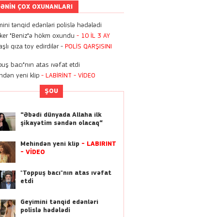
ƏNIN ÇOX OXUNANLARI
12:05
Geyimini tənqid edənləri
ini tənqid edənləri polislə hədələdi
polislə hədələdi
oker "Beniz"ə hökm oxundu
- 10 İL 3 AY
şlı qıza toy edirdilər -
POLİS QARŞISINI
11:12
Bugündən Azərbaycanda
uş bacı"nın atas ıvəfat etdi
kartdan-karta köçürmələrə
ndən yeni klip
- LABİRİNT
- VİDEO
limit qoyuldu
ŞOU
22:55
Zaur Kamalın oğlunun
“Əbədi dünyada Allaha ilk
doğum günündən
-
şikayətim səndən olacaq“
FOTOLAR
Mehindən yeni klip
- LABİRİNT
11:11
- VİDEO
“9 ildir ki, Bakıda, ata
evimdə yaşayıram” -
Sevil
"Toppuş bacı"nın atas ıvəfat
Əliyeva
etdi
10:07
Geyimini tənqid edənləri
Xalq şairi Nəriman
polislə hədələdi
Həsənzadə dünyasını