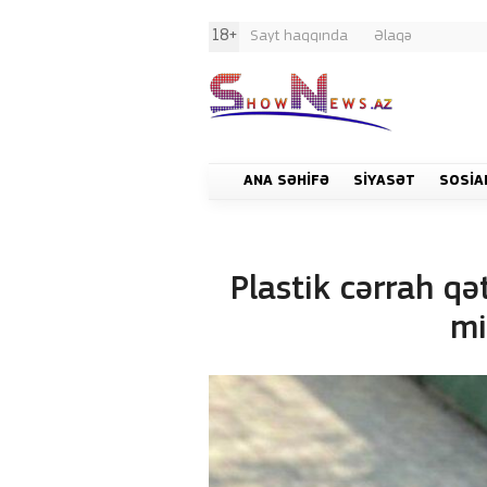
18+
Sayt haqqında
Əlaqə
ANA SƏHIFƏ
SIYASƏT
SOSIA
Plastik cərrah qət
mi