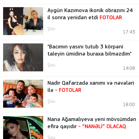
Aygün Kazımova ikonik obrazını 24
il sonra yenidən etdi
FOTOLAR
Şou
17:43
"Bacımın yasını tutub 3 körpəni
taleyin ümidinə buraxa bilməzdim"
Şou
14:08
Nadir Qafarzadə xanımı və nəvələri
ilə
-
FOTOLAR
Şou
18:00
Nanə Ağamalıyeva yeni mövsümdən
efirə qayıdır
- “NANƏLİ” OLACAQ
Şou