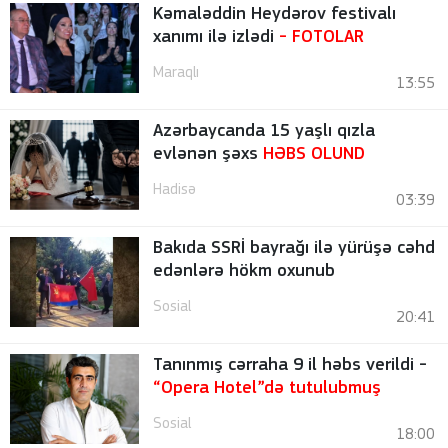
Kəmaləddin Heydərov festivalı
xanımı ilə izlədi
-
FOTOLAR
Maraqlı
13:55
Azərbaycanda 15 yaşlı qızla
evlənən şəxs
HƏBS OLUND
Hadisə
03:39
Bakıda SSRİ bayrağı ilə yürüşə cəhd
edənlərə hökm oxunub
Sosial
20:41
Tanınmış cərraha 9 il həbs verildi -
“Opera Hotel”də tutulubmuş
Sosial
18:00