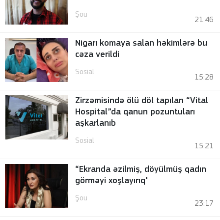
Şou
21:46
Nigarı komaya salan həkimlərə bu
cəza verildi
Sosial
15:28
Zirzəmisində ölü döl tapılan “Vital
Hospital”da qanun pozuntuları
aşkarlanıb
Sosial
15:21
“Ekranda əzilmiş, döyülmüş qadın
görməyi xoşlayırıq"
Şou
23:17