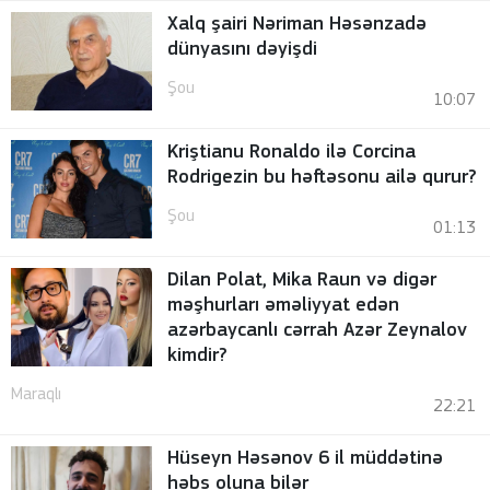
Xalq şairi Nəriman Həsənzadə
dünyasını dəyişdi
Şou
10:07
Kriştianu Ronaldo ilə Corcina
Rodrigezin bu həftəsonu ailə qurur?
Şou
01:13
Dilan Polat, Mika Raun və digər
məşhurları əməliyyat edən
azərbaycanlı cərrah Azər Zeynalov
kimdir?
Maraqlı
22:21
Hüseyn Həsənov 6 il müddətinə
həbs oluna bilər