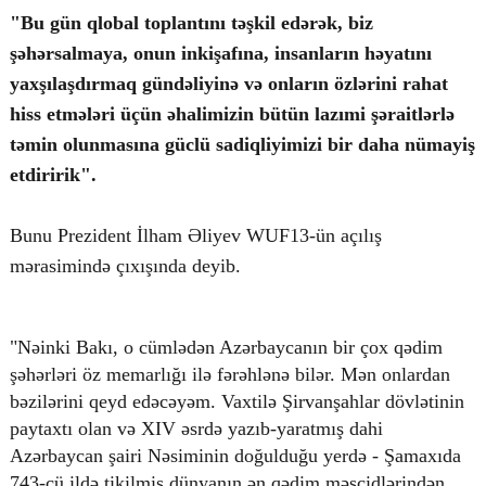
"Bu gün qlobal toplantını təşkil edərək, biz
şəhərsalmaya, onun inkişafına, insanların həyatını
yaxşılaşdırmaq gündəliyinə və onların özlərini rahat
© 2026. Shownews.az
hiss etmələri üçün əhalimizin bütün lazımi şəraitlərlə
Created by Netservice.az
təmin olunmasına güclü sadiqliyimizi bir daha nümayiş
etdiririk".
Bunu Prezident İlham Əliyev WUF13-ün açılış
mərasimində çıxışında deyib.
"Nəinki Bakı, o cümlədən Azərbaycanın bir çox qədim
şəhərləri öz memarlığı ilə fərəhlənə bilər. Mən onlardan
bəzilərini qeyd edəcəyəm. Vaxtilə Şirvanşahlar dövlətinin
paytaxtı olan və XIV əsrdə yazıb-yaratmış dahi
Azərbaycan şairi Nəsiminin doğulduğu yerdə - Şamaxıda
743-cü ildə tikilmiş dünyanın ən qədim məscidlərindən