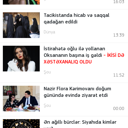
16:03
Tacikistanda hicab və saqqal
qadağan edildi
Dünya
13:39
İstirahətə oğlu ilə yollanan
Oksananın başına iş gəldi
- İKİSİ DƏ
XƏSTƏXANALIQ OLDU
Şou
11:52
Nazir Flora Kərimovanı doğum
günündə evində ziyarət etdi
Şou
00:00
Ən ağıllı bürclər: Siyahıda kimlər