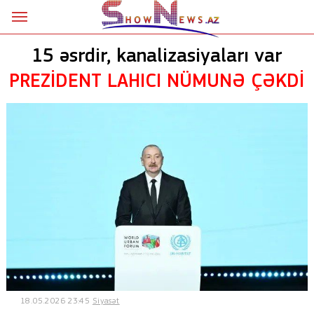
Ana səhifə
15 əsrdir, kanalizasiyaları var
Siyasət
PREZİDENT LAHICI NÜMUNƏ ÇƏKDİ
Sosial
Kriminal
Şou
18+
Astrologiya
Hadisə
İdman
18.05.2026 23:45
Siyasət
Dünya