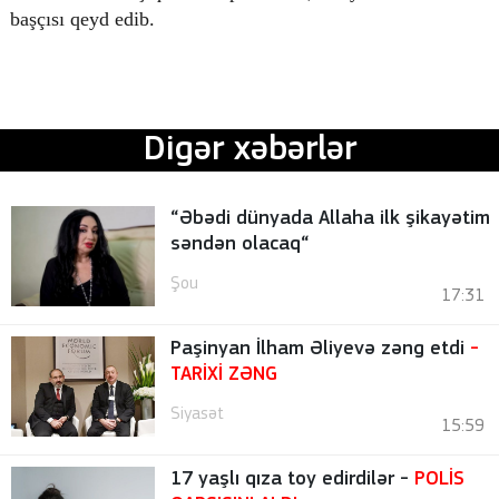
başçısı qeyd edib.
Digər xəbərlər
“Əbədi dünyada Allaha ilk şikayətim
səndən olacaq“
Şou
17:31
Paşinyan İlham Əliyevə zəng etdi
-
TARİXİ ZƏNG
Siyasət
15:59
17 yaşlı qıza toy edirdilər -
POLİS