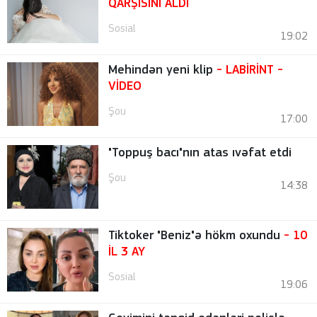
QARŞISINI ALDI
Sosial
19:02
Mehindən yeni klip
- LABİRİNT
-
VİDEO
Şou
17:00
"Toppuş bacı"nın atas ıvəfat etdi
Şou
14:38
Tiktoker "Beniz"ə hökm oxundu
- 10
İL 3 AY
Sosial
19:06