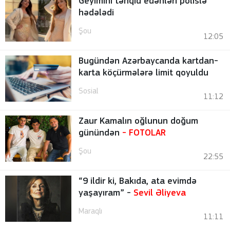
Geyimini tənqid edənləri polislə
hədələdi
Şou
12:05
Bugündən Azərbaycanda kartdan-
karta köçürmələrə limit qoyuldu
Sosial
11:12
Zaur Kamalın oğlunun doğum
günündən
-
FOTOLAR
Şou
22:55
“9 ildir ki, Bakıda, ata evimdə
yaşayıram” -
Sevil Əliyeva
Maraqlı
11:11