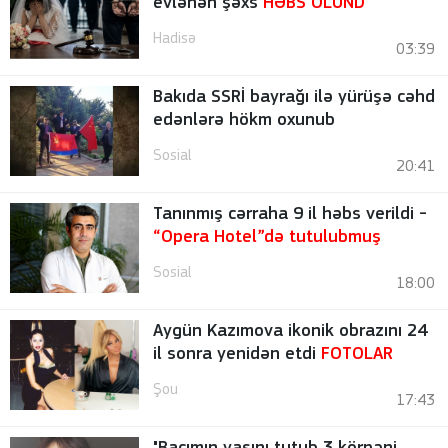
evlənən şəxs
HƏBS OLUND
Hadisə
03:39
Bakıda SSRİ bayrağı ilə yürüşə cəhd
edənlərə hökm oxunub
Sosial
20:41
Tanınmış cərraha 9 il həbs verildi -
“Opera Hotel”də tutulubmuş
Sosial
18:00
Aygün Kazımova ikonik obrazını 24
il sonra yenidən etdi
FOTOLAR
Şou
17:43