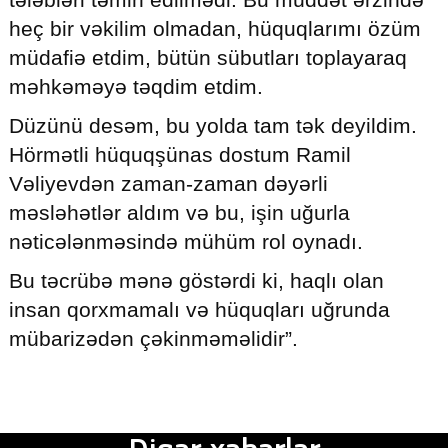
heç bir vəkilim olmadan, hüquqlarımı özüm
müdafiə etdim, bütün sübutları toplayaraq
məhkəməyə təqdim etdim.
Düzünü desəm, bu yolda tam tək deyildim.
Hörmətli hüquqşünas dostum Ramil
Vəliyevdən zaman-zaman dəyərli
məsləhətlər aldım və bu, işin uğurla
nəticələnməsində mühüm rol oynadı.
Bu təcrübə mənə göstərdi ki, haqlı olan
insan qorxmamalı və hüquqları uğrunda
mübarizədən çəkinməməlidir”.