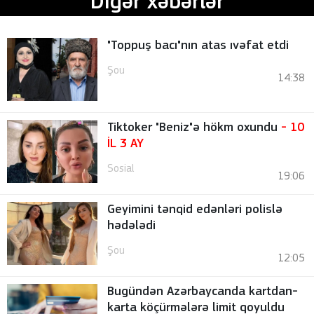
Digər xəbərlər
"Toppuş bacı"nın atas ıvəfat etdi
Şou
14:38
Tiktoker "Beniz"ə hökm oxundu
- 10
İL 3 AY
Sosial
19:06
Geyimini tənqid edənləri polislə
hədələdi
Şou
12:05
Bugündən Azərbaycanda kartdan-
karta köçürmələrə limit qoyuldu