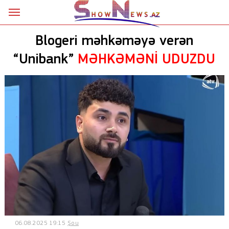
Ana səhifə
Blogeri məhkəməyə verən
Siyasət
“Unibank”
MƏHKƏMƏNİ UDUZDU
Sosial
Kriminal
Şou
18+
Astrologiya
Hadisə
İdman
06.08.2025 19:15
Şou
Dünya