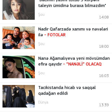
"Bacımın yasını tutub 3 körpəni
taleyin ümidinə buraxa bilməzdim"
Şou
14:08
Nadir Qafarzadə xanımı və nəvələri
ilə
-
FOTOLAR
Şou
18:00
Nanə Ağamalıyeva yeni mövsümdən
efirə qayıdır
- “NANƏLİ” OLACAQ
Şou
16:03
Tacikistanda hicab və saqqal
qadağan edildi
Dünya
13:39