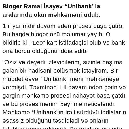
Bloger Ramal İsayev “Unibank”la
aralarında olan məhkəməni udub.
1 il yarımdır davam edən proses başa çatıb.
© 2026. Shownews.az
Created by Netservice.az
Bu haqda bloger özü məlumat yayıb. O
bildirib ki, “Leo” kart istifadəçisi olub və bank
ona borcu olduğunu iddia edib:
“Əziz və dəyərli izləyicilərim, sizinlə başıma
gələn bir hadisəni bölüşmək istəyirəm. Bir
müddət əvvəl “Unibank” məni məhkəməyə
vermişdi. Təxminən 1 il davam edən çətin və
gərgin məhkəmə prosesi nəhayət başa çatdı
və bu proses mənim xeyrimə nəticələndi.
Məhkəmə “Unibank”ın irəli sürdüyü iddiaların
əsassız olduğunu təsdiqlədi və onların
tələbləri təmin edilmədi. Bu müddət ərzində