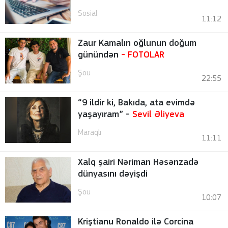
Sosial
11:12
Zaur Kamalın oğlunun doğum
günündən
-
FOTOLAR
Şou
22:55
“9 ildir ki, Bakıda, ata evimdə
yaşayıram” -
Sevil Əliyeva
Maraqlı
11:11
Xalq şairi Nəriman Həsənzadə
dünyasını dəyişdi
Şou
10:07
Kriştianu Ronaldo ilə Corcina