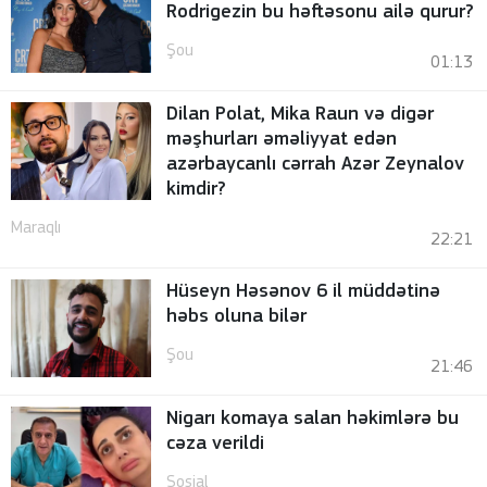
Rodrigezin bu həftəsonu ailə qurur?
Şou
01:13
Dilan Polat, Mika Raun və digər
məşhurları əməliyyat edən
azərbaycanlı cərrah Azər Zeynalov
kimdir?
Maraqlı
22:21
Hüseyn Həsənov 6 il müddətinə
həbs oluna bilər
Şou
21:46
Nigarı komaya salan həkimlərə bu
cəza verildi
Sosial