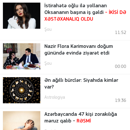
İstirahətə oğlu ilə yollanan
Oksananın başına iş gəldi
- İKİSİ DƏ
XƏSTƏXANALIQ OLDU
Şou
11:52
Nazir Flora Kərimovanı doğum
günündə evində ziyarət etdi
Şou
00:00
Ən ağıllı bürclər: Siyahıda kimlər
var?
Astrologiya
19:36
Azərbaycanda 47 kişi zorakılığa
məruz qalıb -
RƏSMİ