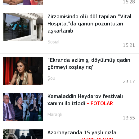
15:28
Zirzəmisində ölü döl tapılan “Vital
Hospital”da qanun pozuntuları
aşkarlanıb
Sosial
15:21
“Ekranda əzilmiş, döyülmüş qadın
görməyi xoşlayırıq"
Şou
23:17
Kəmaləddin Heydərov festivalı
xanımı ilə izlədi
-
FOTOLAR
Maraqlı
13:55
Azərbaycanda 15 yaşlı qızla