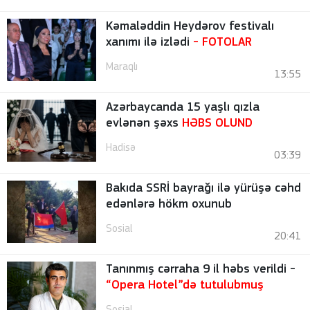
Kəmaləddin Heydərov festivalı
xanımı ilə izlədi
-
FOTOLAR
Maraqlı
13:55
Azərbaycanda 15 yaşlı qızla
evlənən şəxs
HƏBS OLUND
Hadisə
03:39
Bakıda SSRİ bayrağı ilə yürüşə cəhd
edənlərə hökm oxunub
Sosial
20:41
Tanınmış cərraha 9 il həbs verildi -
“Opera Hotel”də tutulubmuş