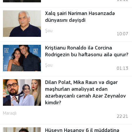
Xalq şairi Nəriman Həsənzadə
dünyasını dəyişdi
Şou
10:07
Kriştianu Ronaldo ilə Corcina
Rodrigezin bu həftəsonu ailə qurur?
Şou
01:13
Dilan Polat, Mika Raun və digər
məşhurları əməliyyat edən
azərbaycanlı cərrah Azər Zeynalov
kimdir?
Maraqlı
22:21
Hüseyn Həsənov 6 il müddətinə