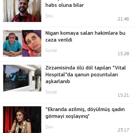
həbs oluna bilər
Şou
21:46
Nigarı komaya salan həkimlərə bu
cəza verildi
Sosial
15:28
Zirzəmisində ölü döl tapılan “Vital
Hospital”da qanun pozuntuları
aşkarlanıb
Sosial
15:21
“Ekranda əzilmiş, döyülmüş qadın
görməyi xoşlayırıq"
Şou
23:17