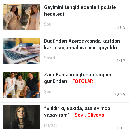
Geyimini tənqid edənləri polislə
hədələdi
Şou
12:05
Bugündən Azərbaycanda kartdan-
karta köçürmələrə limit qoyuldu
Sosial
11:12
Zaur Kamalın oğlunun doğum
günündən
-
FOTOLAR
Şou
22:55
“9 ildir ki, Bakıda, ata evimdə
yaşayıram” -
Sevil Əliyeva
Maraqlı
11:11