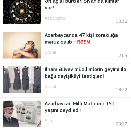
Ən ağıllı bürclər: Siyahıda kimlər
var?
Astrologiya
19:36
Azərbaycanda 47 kişi zorakılığa
məruz qalıb -
RƏSMİ
Sosial
12:05
İlham Əliyev müəllimlərin geyimi ilə
bağlı dəyişikliyi təstiqlədi
Sosial
18:22
Azərbaycan Milli Mətbuatı 151
yaşını qeyd edir
Şou
00:27