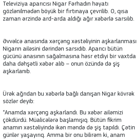
Televiziya aparıcısı Nigar Fərhadın həyatı
gözlənilmədən böyük bir fırtınaya çevrilib. O, qısa
zaman ərzində ard-arda aldığı ağır xəbərlə sarsılıb.
© 2026. Shownews.az
Created by Netservice.az
Əvvəlcə anasında xərçəng xəstəliyinin aşkarlanması
Nigarın ailəsini dərindən sarsıdıb. Aparıcı bütün
gücünü anasının sağalmasına həsr etdiyi bir vaxtda
daha dəhşətli xəbər alıb – onun özündə də şiş
aşkarlanıb.
Ürək ağrıdan bu xəbərlə bağlı danışan Nigar kövrək
sözlər deyib:
“Anamda xərçəng aşkarlandı. Bu xəbər ailəmizi
çökdürdü. Müalicələrə başlamışıq. Bütün fikrim
anamın xəstəliyində ikən məndə də şiş tapıldı. Çətin
günlər yaşayırıq. Amma bir onu bilirəm ki, anam