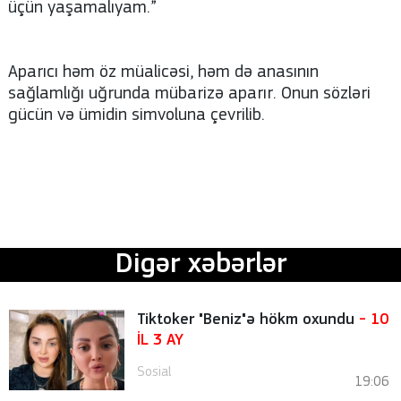
üçün yaşamalıyam.”
Aparıcı həm öz müalicəsi, həm də anasının
sağlamlığı uğrunda mübarizə aparır. Onun sözləri
gücün və ümidin simvoluna çevrilib.
Digər xəbərlər
Tiktoker "Beniz"ə hökm oxundu
- 10
İL 3 AY
Sosial
19:06