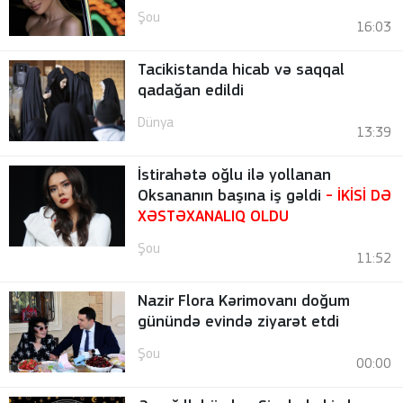
Şou
16:03
Tacikistanda hicab və saqqal
qadağan edildi
Dünya
13:39
İstirahətə oğlu ilə yollanan
Oksananın başına iş gəldi
- İKİSİ DƏ
XƏSTƏXANALIQ OLDU
Şou
11:52
Nazir Flora Kərimovanı doğum
günündə evində ziyarət etdi
Şou
00:00