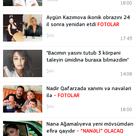
Sosial
18:00
Aygün Kazımova ikonik obrazını 24
il sonra yenidən etdi
FOTOLAR
Şou
17:43
"Bacımın yasını tutub 3 körpəni
taleyin ümidinə buraxa bilməzdim"
Şou
14:08
Nadir Qafarzadə xanımı və nəvələri
ilə
-
FOTOLAR
Şou
18:00
Nanə Ağamalıyeva yeni mövsümdən
efirə qayıdır
- “NANƏLİ” OLACAQ