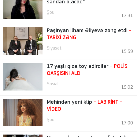
səndən olacaq“
Şou
17:31
Paşinyan İlham Əliyevə zəng etdi
-
TARİXİ ZƏNG
Siyasət
15:59
17 yaşlı qıza toy edirdilər -
POLİS
QARŞISINI ALDI
Sosial
19:02
Mehindən yeni klip
- LABİRİNT
-
VİDEO
Şou
17:00