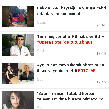
Bakıda SSRİ bayrağı ilə yürüşə cəhd
edənlərə hökm oxunub
Sosial
20:41
Tanınmış cərraha 9 il həbs verildi -
“Opera Hotel”də tutulubmuş
Sosial
18:00
Aygün Kazımova ikonik obrazını 24
il sonra yenidən etdi
FOTOLAR
Şou
17:43
"Bacımın yasını tutub 3 körpəni
taleyin ümidinə buraxa bilməzdim"
Şou