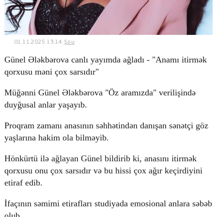
© 2026. Shownews.az
01.11.2025 13:14
Şou
Created by Netservice.az
Günel Ələkbərova canlı yayımda ağladı - "Anamı itirmək
qorxusu məni çox sarsıdır"
Müğənni Günel Ələkbərova "Öz aramızda" verilişində
duyğusal anlar yaşayıb.
Proqram zamanı anasının səhhətindən danışan sənətçi göz
yaşlarına hakim ola bilməyib.
Hönkürtü ilə ağlayan Günel bildirib ki, anasını itirmək
qorxusu onu çox sarsıdır və bu hissi çox ağır keçirdiyini
etiraf edib.
İfaçının səmimi etirafları studiyada emosional anlara səbəb
olub.