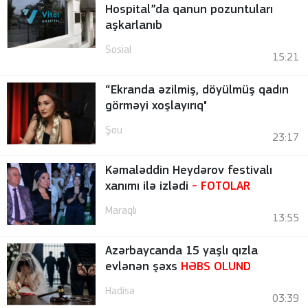
Hospital”da qanun pozuntuları
aşkarlanıb
Sosial
15:21
“Ekranda əzilmiş, döyülmüş qadın
görməyi xoşlayırıq"
Şou
23:17
Kəmaləddin Heydərov festivalı
xanımı ilə izlədi
-
FOTOLAR
Maraqlı
13:55
Azərbaycanda 15 yaşlı qızla
evlənən şəxs
HƏBS OLUND
Hadisə
03:39