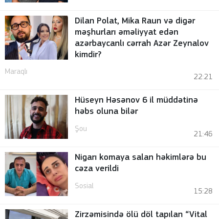
Dilan Polat, Mika Raun və digər
məşhurları əməliyyat edən
azərbaycanlı cərrah Azər Zeynalov
kimdir?
Maraqlı
22:21
Hüseyn Həsənov 6 il müddətinə
həbs oluna bilər
Şou
21:46
Nigarı komaya salan həkimlərə bu
cəza verildi
Sosial
15:28
Zirzəmisində ölü döl tapılan “Vital