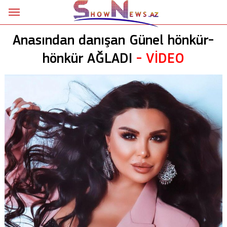
Ana səhifə
Anasından danışan Günel hönkür-
Siyasət
hönkür AĞLADI
- VİDEO
Sosial
Kriminal
Şou
18+
Astrologiya
Hadisə
İdman
Dünya