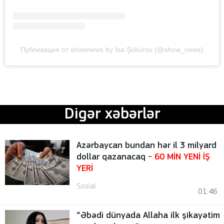
Публикация от shownews by İsa Şükürov (@show_news)
Digər xəbərlər
Azərbaycan bundan hər il 3 milyard
dollar qazanacaq
- 60 MİN YENİ İŞ
YERİ
Sosial
01:46
“Əbədi dünyada Allaha ilk şikayətim