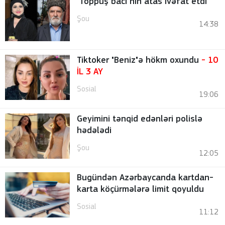
"Toppuş bacı"nın atas ıvəfat etdi
Şou
14:38
Tiktoker "Beniz"ə hökm oxundu
- 10
İL 3 AY
Sosial
19:06
Geyimini tənqid edənləri polislə
hədələdi
Şou
12:05
Bugündən Azərbaycanda kartdan-
karta köçürmələrə limit qoyuldu
Sosial
11:12