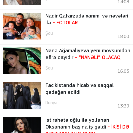
14:08
Nadir Qafarzadə xanımı və nəvələri
ilə
-
FOTOLAR
Şou
18:00
Nanə Ağamalıyeva yeni mövsümdən
efirə qayıdır
- “NANƏLİ” OLACAQ
Şou
16:03
Tacikistanda hicab və saqqal
qadağan edildi
Dünya
13:39
İstirahətə oğlu ilə yollanan
Oksananın başına iş gəldi
- İKİSİ DƏ