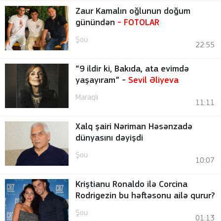
Zaur Kamalın oğlunun doğum
günündən
-
FOTOLAR
Şou
22:55
“9 ildir ki, Bakıda, ata evimdə
yaşayıram” -
Sevil Əliyeva
Maraqlı
11:11
Xalq şairi Nəriman Həsənzadə
dünyasını dəyişdi
Şou
10:07
Kriştianu Ronaldo ilə Corcina
Rodrigezin bu həftəsonu ailə qurur?
Şou
01:13