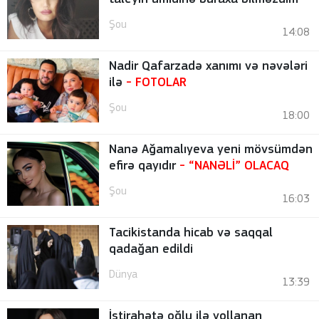
Şou
14:08
Nadir Qafarzadə xanımı və nəvələri
ilə
-
FOTOLAR
Şou
18:00
Nanə Ağamalıyeva yeni mövsümdən
efirə qayıdır
- “NANƏLİ” OLACAQ
Şou
16:03
Tacikistanda hicab və saqqal
qadağan edildi
Dünya
13:39
İstirahətə oğlu ilə yollanan