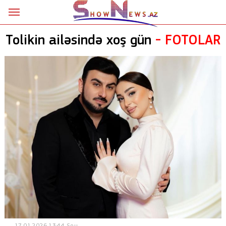
Ana səhifə
Tolikin ailəsində xoş gün
-
FOTOLAR
Siyasət
Sosial
Kriminal
Şou
18+
Astrologiya
Hadisə
İdman
Dünya