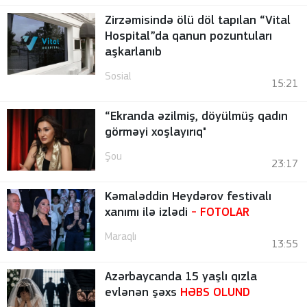
Zirzəmisində ölü döl tapılan “Vital
Hospital”da qanun pozuntuları
aşkarlanıb
Sosial
15:21
“Ekranda əzilmiş, döyülmüş qadın
görməyi xoşlayırıq"
Şou
23:17
Kəmaləddin Heydərov festivalı
xanımı ilə izlədi
-
FOTOLAR
Maraqlı
13:55
Azərbaycanda 15 yaşlı qızla
evlənən şəxs
HƏBS OLUND