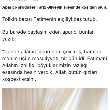
17.01.2026 13:44
Şou
Aparıcı-prodüser Tarix Əliyevin ailəsində xoş gün olub.
Tolikin bacısı Fatimənin elçiliyi baş tutub.
© 2026. Shownews.az
Created by Netservice.az
Bu barədə paylaşım edən aparıcı bunları
yazıb:
“Dünən ailəmiz üçün həm çox xoş, həm də
mənim üçün məsuliyyətli bir gün idi. Fatiməni
Allahın izni ilə, böyüklərimizin razılığı
əsasında həsin verdik. Allah bütün qızları
xoşbəxt etsin”.