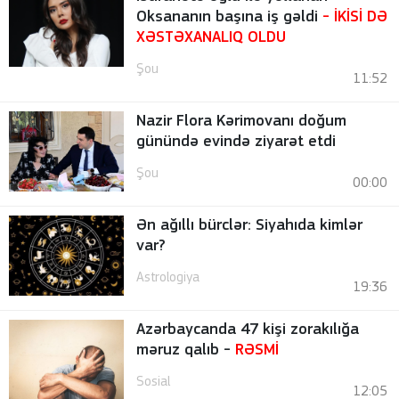
Oksananın başına iş gəldi
- İKİSİ DƏ
XƏSTƏXANALIQ OLDU
Şou
11:52
Nazir Flora Kərimovanı doğum
günündə evində ziyarət etdi
Şou
00:00
Ən ağıllı bürclər: Siyahıda kimlər
var?
Astrologiya
19:36
Azərbaycanda 47 kişi zorakılığa
məruz qalıb -
RƏSMİ
Sosial
12:05