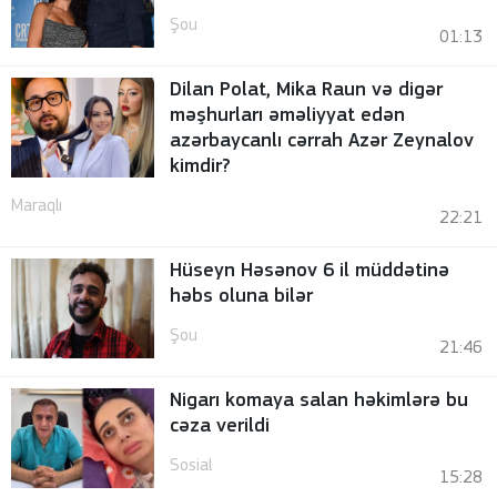
Şou
01:13
Dilan Polat, Mika Raun və digər
məşhurları əməliyyat edən
azərbaycanlı cərrah Azər Zeynalov
kimdir?
Maraqlı
22:21
Hüseyn Həsənov 6 il müddətinə
həbs oluna bilər
Şou
21:46
Nigarı komaya salan həkimlərə bu
cəza verildi
Sosial
15:28