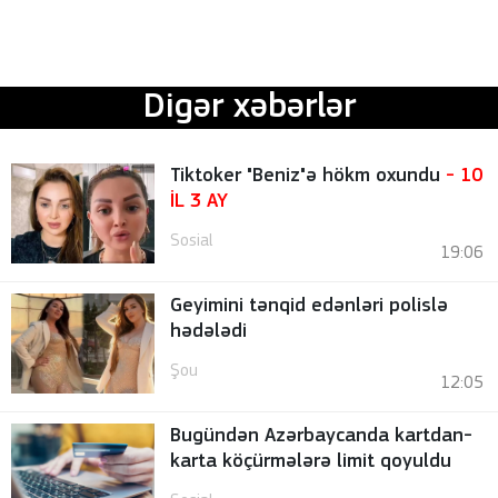
Digər xəbərlər
Tiktoker "Beniz"ə hökm oxundu
- 10
İL 3 AY
Sosial
19:06
Geyimini tənqid edənləri polislə
hədələdi
Şou
12:05
Bugündən Azərbaycanda kartdan-
karta köçürmələrə limit qoyuldu