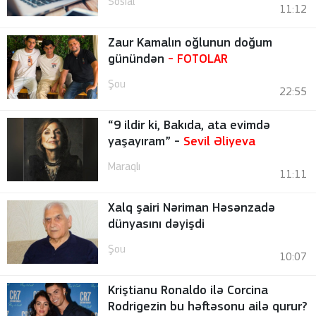
Sosial
11:12
Zaur Kamalın oğlunun doğum
günündən
-
FOTOLAR
Şou
22:55
“9 ildir ki, Bakıda, ata evimdə
yaşayıram” -
Sevil Əliyeva
Maraqlı
11:11
Xalq şairi Nəriman Həsənzadə
dünyasını dəyişdi
Şou
10:07
Kriştianu Ronaldo ilə Corcina
Rodrigezin bu həftəsonu ailə qurur?