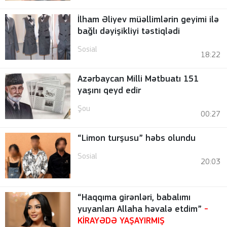
İlham Əliyev müəllimlərin geyimi ilə
bağlı dəyişikliyi təstiqlədi
Sosial
18:22
Azərbaycan Milli Mətbuatı 151
yaşını qeyd edir
Şou
00:27
“Limon turşusu” həbs olundu
Sosial
20:03
“Haqqıma girənləri, babalımı
yuyanları Allaha həvalə etdim”
-
KİRAYƏDƏ YAŞAYIRMIŞ