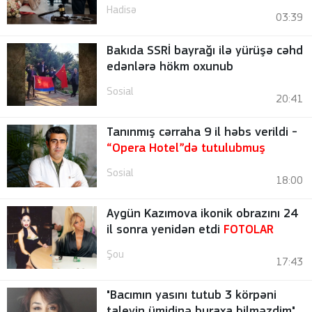
Hadisə
03:39
Bakıda SSRİ bayrağı ilə yürüşə cəhd
edənlərə hökm oxunub
Sosial
20:41
Tanınmış cərraha 9 il həbs verildi -
“Opera Hotel”də tutulubmuş
Sosial
18:00
Aygün Kazımova ikonik obrazını 24
il sonra yenidən etdi
FOTOLAR
Şou
17:43
"Bacımın yasını tutub 3 körpəni
taleyin ümidinə buraxa bilməzdim"