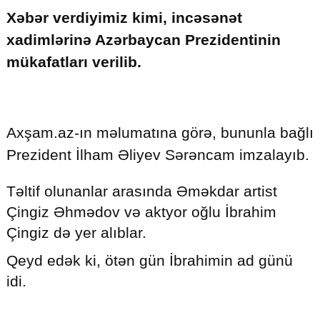
Xəbər verdiyimiz kimi, incəsənət
xadimlərinə Azərbaycan Prezidentinin
mükafatları verilib.
© 2026. Shownews.az
Created by Netservice.az
Axşam.az-ın məlumatına görə, bununla bağlı
Prezident İlham Əliyev Sərəncam imzalayıb.
Təltif olunanlar arasında Əməkdar artist
Çingiz Əhmədov və aktyor oğlu İbrahim
Çingiz də yer alıblar.
Qeyd edək ki, ötən gün İbrahimin ad günü
idi.