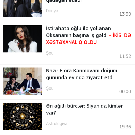
qadağan edildi
Dünya
13:39
İstirahətə oğlu ilə yollanan
Oksananın başına iş gəldi
- İKİSİ DƏ
XƏSTƏXANALIQ OLDU
Şou
11:52
Nazir Flora Kərimovanı doğum
günündə evində ziyarət etdi
Şou
00:00
Ən ağıllı bürclər: Siyahıda kimlər
var?
Astrologiya
19:36