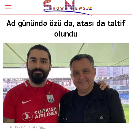
Ana səhifə
Ad günündə özü də, atası da təltif
Siyasət
olundu
Sosial
Kriminal
Şou
18+
Astrologiya
Hadisə
İdman
07.05.2026 18:47
Şou
Dünya