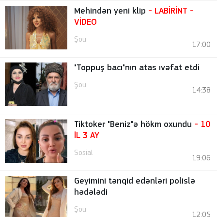
Mehindən yeni klip
- LABİRİNT
-
VİDEO
Şou
17:00
"Toppuş bacı"nın atas ıvəfat etdi
Şou
14:38
Tiktoker "Beniz"ə hökm oxundu
- 10
İL 3 AY
Sosial
19:06
Geyimini tənqid edənləri polislə
hədələdi
Şou
12:05