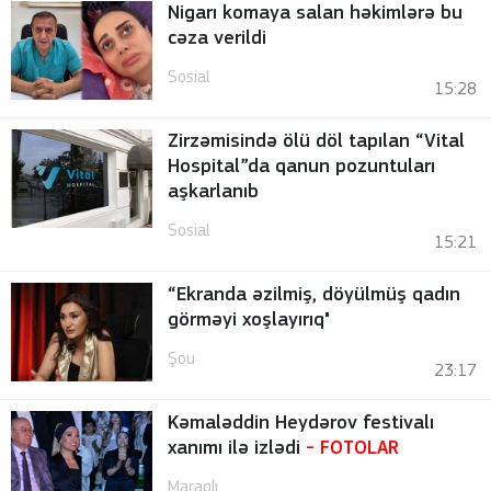
Nigarı komaya salan həkimlərə bu
cəza verildi
Sosial
15:28
Zirzəmisində ölü döl tapılan “Vital
Hospital”da qanun pozuntuları
aşkarlanıb
Sosial
15:21
“Ekranda əzilmiş, döyülmüş qadın
görməyi xoşlayırıq"
Şou
23:17
Kəmaləddin Heydərov festivalı
xanımı ilə izlədi
-
FOTOLAR
Maraqlı