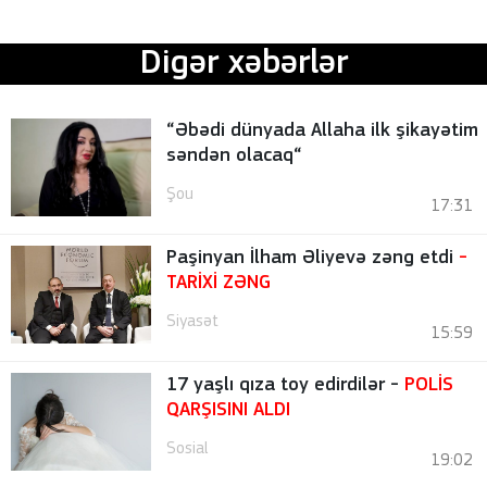
Digər xəbərlər
“Əbədi dünyada Allaha ilk şikayətim
səndən olacaq“
Şou
17:31
Paşinyan İlham Əliyevə zəng etdi
-
TARİXİ ZƏNG
Siyasət
15:59
17 yaşlı qıza toy edirdilər -
POLİS
QARŞISINI ALDI
Sosial
19:02