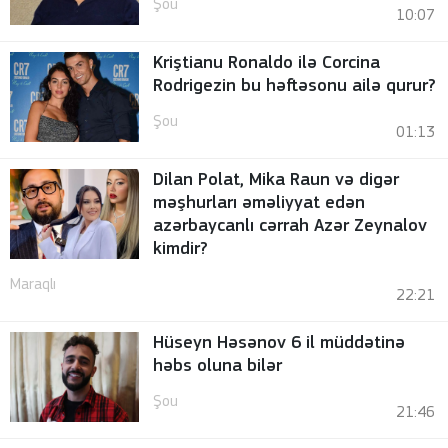
Şou
10:07
Kriştianu Ronaldo ilə Corcina
Rodrigezin bu həftəsonu ailə qurur?
Şou
01:13
Dilan Polat, Mika Raun və digər
məşhurları əməliyyat edən
azərbaycanlı cərrah Azər Zeynalov
kimdir?
Maraqlı
22:21
Hüseyn Həsənov 6 il müddətinə
həbs oluna bilər
Şou
21:46