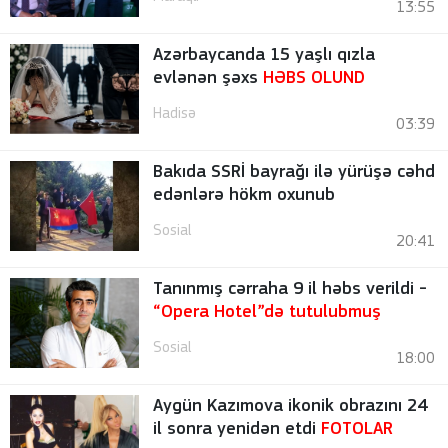
13:55
Azərbaycanda 15 yaşlı qızla
evlənən şəxs
HƏBS OLUND
Hadisə
03:39
Bakıda SSRİ bayrağı ilə yürüşə cəhd
edənlərə hökm oxunub
Sosial
20:41
Tanınmış cərraha 9 il həbs verildi -
“Opera Hotel”də tutulubmuş
Sosial
18:00
Aygün Kazımova ikonik obrazını 24
il sonra yenidən etdi
FOTOLAR