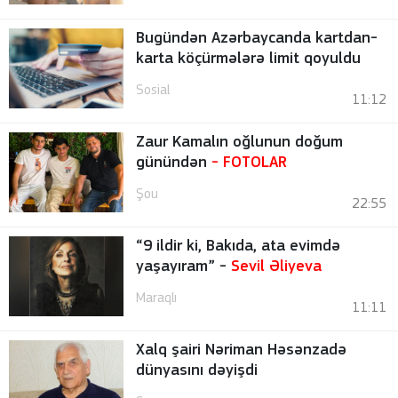
Bugündən Azərbaycanda kartdan-
karta köçürmələrə limit qoyuldu
Sosial
11:12
Zaur Kamalın oğlunun doğum
günündən
-
FOTOLAR
Şou
22:55
“9 ildir ki, Bakıda, ata evimdə
yaşayıram” -
Sevil Əliyeva
Maraqlı
11:11
Xalq şairi Nəriman Həsənzadə
dünyasını dəyişdi