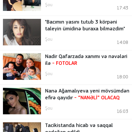
Şou
17:43
"Bacımın yasını tutub 3 körpəni
taleyin ümidinə buraxa bilməzdim"
Şou
14:08
Nadir Qafarzadə xanımı və nəvələri
ilə
-
FOTOLAR
Şou
18:00
Nanə Ağamalıyeva yeni mövsümdən
efirə qayıdır
- “NANƏLİ” OLACAQ
Şou
16:03
Tacikistanda hicab və saqqal