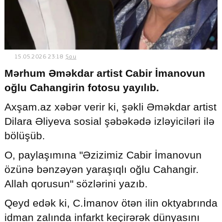
© 2026. Shownews.az
Created by Netservice.az
15.05.2026 23:18
Şou
Mərhum Əməkdar artist Cabir İmanovun
oğlu Cahangirin fotosu yayılıb.
Axşam.az xəbər verir ki, şəkli Əməkdar artist
Dilara Əliyeva sosial şəbəkədə izləyiciləri ilə
bölüşüb.
O, paylaşımına "Əzizimiz Cabir İmanovun
özünə bənzəyən yaraşıqlı oğlu Cahangir.
Allah qorusun" sözlərini yazıb.
Qeyd edək ki, C.İmanov ötən ilin oktyabrında
idman zalında infarkt keçirərək dünyasını