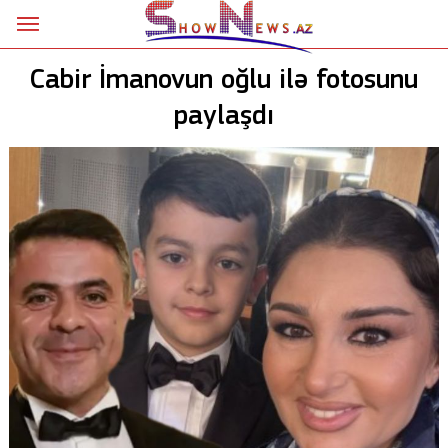
Ana səhifə
Cabir İmanovun oğlu ilə fotosunu
Siyasət
paylaşdı
Sosial
Kriminal
Şou
18+
Astrologiya
Hadisə
İdman
Dünya