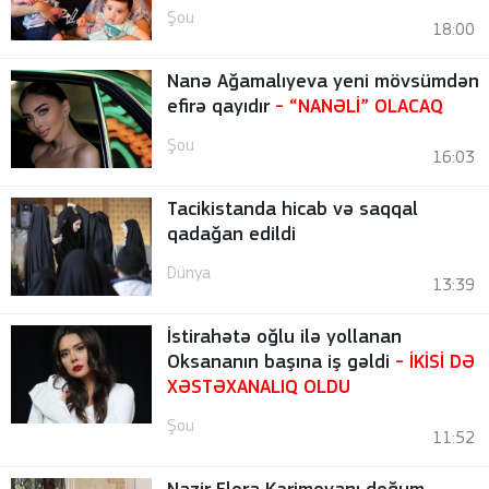
Şou
18:00
Nanə Ağamalıyeva yeni mövsümdən
efirə qayıdır
- “NANƏLİ” OLACAQ
Şou
16:03
Tacikistanda hicab və saqqal
qadağan edildi
Dünya
13:39
İstirahətə oğlu ilə yollanan
Oksananın başına iş gəldi
- İKİSİ DƏ
XƏSTƏXANALIQ OLDU
Şou
11:52