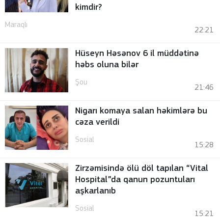
kimdir?
Maraqlı
22:21
Hüseyn Həsənov 6 il müddətinə
həbs oluna bilər
Şou
21:46
Nigarı komaya salan həkimlərə bu
cəza verildi
Sosial
15:28
Zirzəmisində ölü döl tapılan “Vital
Hospital”da qanun pozuntuları
aşkarlanıb
Sosial
15:21