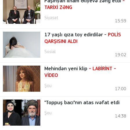
Paşinyan İlham Əliyevə zəng etdi
-
TARİXİ ZƏNG
Siyasət
15:59
17 yaşlı qıza toy edirdilər -
POLİS
QARŞISINI ALDI
Sosial
19:02
Mehindən yeni klip
- LABİRİNT
-
VİDEO
Şou
17:00
"Toppuş bacı"nın atas ıvəfat etdi
Şou
14:38