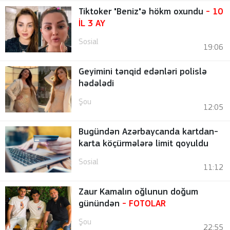
Tiktoker "Beniz"ə hökm oxundu
- 10
İL 3 AY
Sosial
19:06
Geyimini tənqid edənləri polislə
hədələdi
Şou
12:05
Bugündən Azərbaycanda kartdan-
karta köçürmələrə limit qoyuldu
Sosial
11:12
Zaur Kamalın oğlunun doğum
günündən
-
FOTOLAR
Şou
22:55