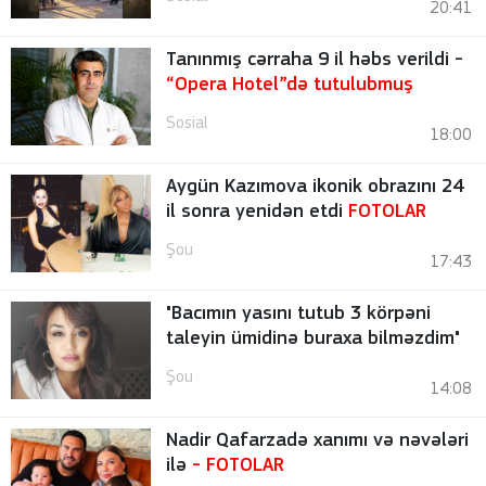
20:41
Tanınmış cərraha 9 il həbs verildi -
“Opera Hotel”də tutulubmuş
Sosial
18:00
Aygün Kazımova ikonik obrazını 24
il sonra yenidən etdi
FOTOLAR
Şou
17:43
"Bacımın yasını tutub 3 körpəni
taleyin ümidinə buraxa bilməzdim"
Şou
14:08
Nadir Qafarzadə xanımı və nəvələri
ilə
-
FOTOLAR