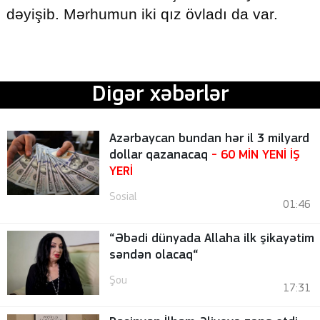
dəyişib. Mərhumun iki qız övladı da var.
Digər xəbərlər
Azərbaycan bundan hər il 3 milyard
dollar qazanacaq
- 60 MİN YENİ İŞ
YERİ
Sosial
01:46
“Əbədi dünyada Allaha ilk şikayətim
səndən olacaq“
Şou
17:31