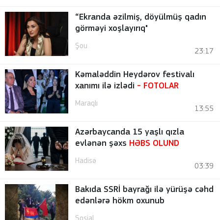
“Ekranda əzilmiş, döyülmüş qadın
görməyi xoşlayırıq"
Şou
23:17
Kəmaləddin Heydərov festivalı
xanımı ilə izlədi
-
FOTOLAR
Maraqlı
13:55
Azərbaycanda 15 yaşlı qızla
evlənən şəxs
HƏBS OLUND
Hadisə
03:39
Bakıda SSRİ bayrağı ilə yürüşə cəhd
edənlərə hökm oxunub
Sosial