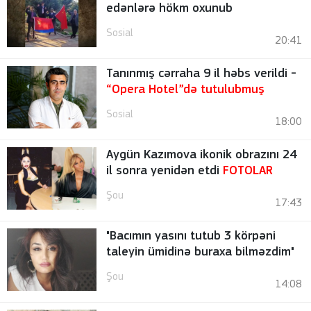
edənlərə hökm oxunub
Sosial
20:41
Tanınmış cərraha 9 il həbs verildi -
“Opera Hotel”də tutulubmuş
Sosial
18:00
Aygün Kazımova ikonik obrazını 24
il sonra yenidən etdi
FOTOLAR
Şou
17:43
"Bacımın yasını tutub 3 körpəni
taleyin ümidinə buraxa bilməzdim"
Şou
14:08