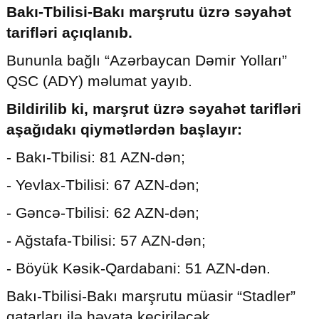
Bakı-Tbilisi-Bakı marşrutu üzrə səyahət
tarifləri açıqlanıb.
Bununla bağlı “Azərbaycan Dəmir Yolları”
© 2026. Shownews.az
Created by Netservice.az
QSC (ADY) məlumat yayıb.
Bildirilib ki, marşrut üzrə səyahət tarifləri
aşağıdakı qiymətlərdən başlayır:
- Bakı-Tbilisi: 81 AZN-dən;
- Yevlax-Tbilisi: 67 AZN-dən;
- Gəncə-Tbilisi: 62 AZN-dən;
- Ağstafa-Tbilisi: 57 AZN-dən;
-⁠ Böyük Kəsik-Qardabani: 51 AZN-dən.
Bakı-Tbilisi-Bakı marşrutu müasir “Stadler”
qatarları ilə həyata keçiriləcək.