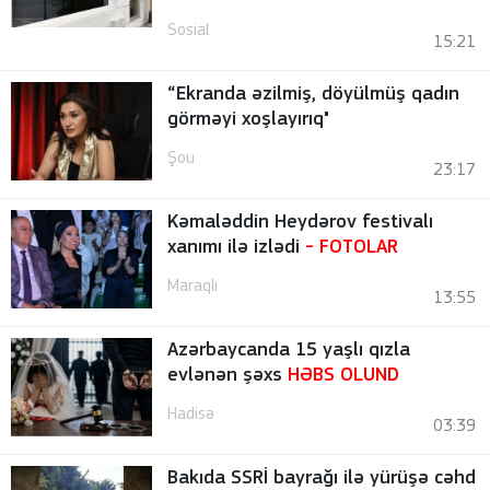
Sosial
15:21
“Ekranda əzilmiş, döyülmüş qadın
görməyi xoşlayırıq"
Şou
23:17
Kəmaləddin Heydərov festivalı
xanımı ilə izlədi
-
FOTOLAR
Maraqlı
13:55
Azərbaycanda 15 yaşlı qızla
evlənən şəxs
HƏBS OLUND
Hadisə
03:39
Bakıda SSRİ bayrağı ilə yürüşə cəhd