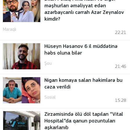
məşhurları əməliyyat edən
azərbaycanlı cərrah Azər Zeynalov
kimdir?
Maraqlı
22:21
Hüseyn Həsənov 6 il müddətinə
həbs oluna bilər
Şou
21:46
Nigarı komaya salan həkimlərə bu
cəza verildi
Sosial
15:28
Zirzəmisində ölü döl tapılan “Vital
Hospital”da qanun pozuntuları
aşkarlanıb