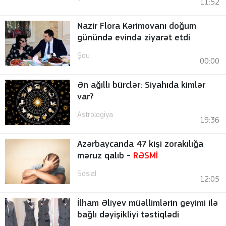
11:52
Nazir Flora Kərimovanı doğum
günündə evində ziyarət etdi
Şou
00:00
Ən ağıllı bürclər: Siyahıda kimlər
var?
Astrologiya
19:36
Azərbaycanda 47 kişi zorakılığa
məruz qalıb -
RƏSMİ
Sosial
12:05
İlham Əliyev müəllimlərin geyimi ilə
bağlı dəyişikliyi təstiqlədi