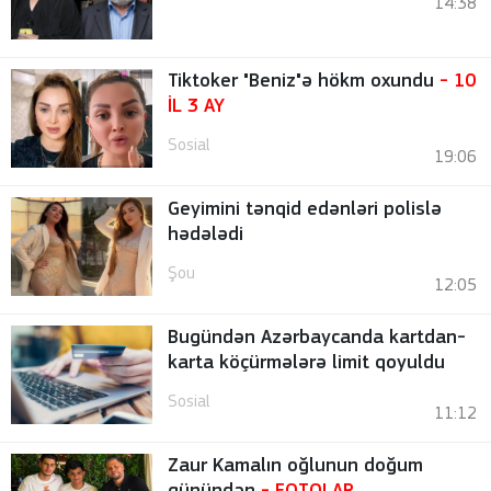
14:38
Tiktoker "Beniz"ə hökm oxundu
- 10
İL 3 AY
Sosial
19:06
Geyimini tənqid edənləri polislə
hədələdi
Şou
12:05
Bugündən Azərbaycanda kartdan-
karta köçürmələrə limit qoyuldu
Sosial
11:12
Zaur Kamalın oğlunun doğum