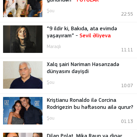
günündən
-
FOTOLAR
Şou
22:55
“9 ildir ki, Bakıda, ata evimdə
yaşayıram” -
Sevil Əliyeva
Maraqlı
11:11
Xalq şairi Nəriman Həsənzadə
dünyasını dəyişdi
Şou
10:07
Kriştianu Ronaldo ilə Corcina
Rodrigezin bu həftəsonu ailə qurur?
Şou
01:13
Dilan Polat, Mika Raun və digər