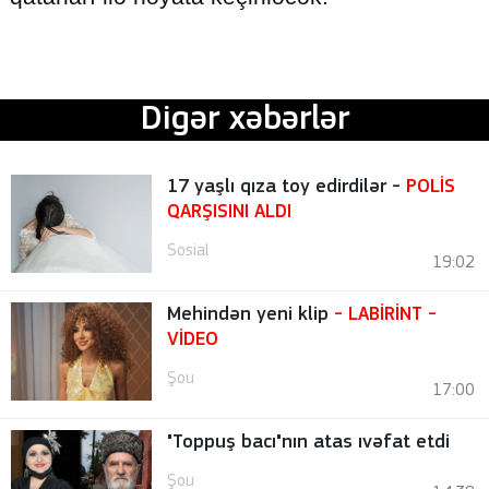
Digər xəbərlər
17 yaşlı qıza toy edirdilər -
POLİS
QARŞISINI ALDI
Sosial
19:02
Mehindən yeni klip
- LABİRİNT
-
VİDEO
Şou
17:00
"Toppuş bacı"nın atas ıvəfat etdi
Şou