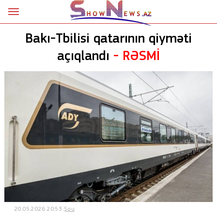
Ana səhifə
Bakı-Tbilisi qatarının qiyməti
Siyasət
açıqlandı
- RƏSMİ
Sosial
Kriminal
Şou
18+
Astrologiya
Hadisə
İdman
20.05.2026 20:53
Şou
Dünya