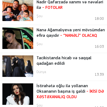
Nadir Qafarzadə xanımı və nəvələri
ilə
-
FOTOLAR
Şou
18:00
Nanə Ağamalıyeva yeni mövsümdən
efirə qayıdır
- “NANƏLİ” OLACAQ
Şou
16:03
Tacikistanda hicab və saqqal
qadağan edildi
Dünya
13:39
İstirahətə oğlu ilə yollanan
Oksananın başına iş gəldi
- İKİSİ DƏ
XƏSTƏXANALIQ OLDU
Şou