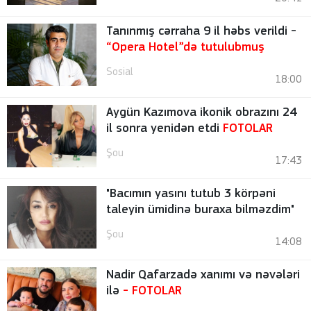
Tanınmış cərraha 9 il həbs verildi -
“Opera Hotel”də tutulubmuş
Sosial
18:00
Aygün Kazımova ikonik obrazını 24
il sonra yenidən etdi
FOTOLAR
Şou
17:43
"Bacımın yasını tutub 3 körpəni
taleyin ümidinə buraxa bilməzdim"
Şou
14:08
Nadir Qafarzadə xanımı və nəvələri
ilə
-
FOTOLAR