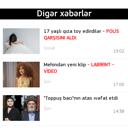
Digər xəbərlər
17 yaşlı qıza toy edirdilər -
POLİS
QARŞISINI ALDI
Sosial
19:02
Mehindən yeni klip
- LABİRİNT
-
VİDEO
Şou
17:00
"Toppuş bacı"nın atas ıvəfat etdi
Şou
14:38