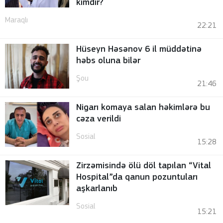
kimdir?
Maraqlı
22:21
Hüseyn Həsənov 6 il müddətinə
həbs oluna bilər
Şou
21:46
Nigarı komaya salan həkimlərə bu
cəza verildi
Sosial
15:28
Zirzəmisində ölü döl tapılan “Vital
Hospital”da qanun pozuntuları
aşkarlanıb
Sosial
15:21