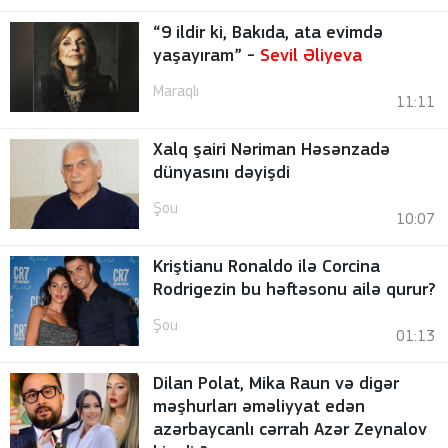
“9 ildir ki, Bakıda, ata evimdə
yaşayıram” -
Sevil Əliyeva
Maraqlı
11:11
Xalq şairi Nəriman Həsənzadə
dünyasını dəyişdi
Şou
10:07
Kriştianu Ronaldo ilə Corcina
Rodrigezin bu həftəsonu ailə qurur?
Şou
01:13
Dilan Polat, Mika Raun və digər
məşhurları əməliyyat edən
azərbaycanlı cərrah Azər Zeynalov