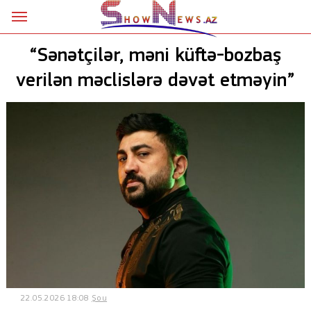
Ana səhifə
“Sənətçilər, məni küftə-bozbaş
Siyasət
verilən məclislərə dəvət etməyin”
Sosial
Kriminal
Şou
18+
Astrologiya
Hadisə
İdman
22.05.2026 18:08
Şou
Dünya