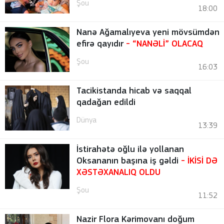
Şou
18:00
Nanə Ağamalıyeva yeni mövsümdən
efirə qayıdır
- “NANƏLİ” OLACAQ
Şou
16:03
Tacikistanda hicab və saqqal
qadağan edildi
Dünya
13:39
İstirahətə oğlu ilə yollanan
Oksananın başına iş gəldi
- İKİSİ DƏ
XƏSTƏXANALIQ OLDU
Şou
11:52
Nazir Flora Kərimovanı doğum