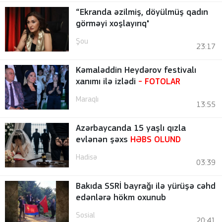
“Ekranda əzilmiş, döyülmüş qadın
görməyi xoşlayırıq"
Şou
23:17
Kəmaləddin Heydərov festivalı
xanımı ilə izlədi
-
FOTOLAR
Maraqlı
13:55
Azərbaycanda 15 yaşlı qızla
evlənən şəxs
HƏBS OLUND
Hadisə
03:39
Bakıda SSRİ bayrağı ilə yürüşə cəhd
edənlərə hökm oxunub
Sosial
20:41