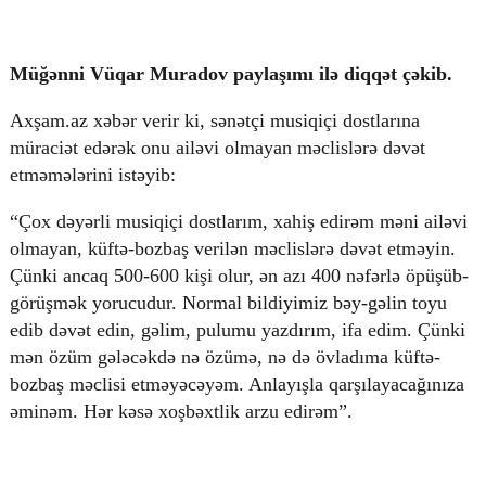
Müğənni Vüqar Muradov paylaşımı ilə diqqət çəkib.
© 2026. Shownews.az
Created by Netservice.az
Axşam.az xəbər verir ki, sənətçi musiqiçi dostlarına
müraciət edərək onu ailəvi olmayan məclislərə dəvət
etməmələrini istəyib:
“Çox dəyərli musiqiçi dostlarım, xahiş edirəm məni ailəvi
olmayan, küftə-bozbaş verilən məclislərə dəvət etməyin.
Çünki ancaq 500-600 kişi olur, ən azı 400 nəfərlə öpüşüb-
görüşmək yorucudur. Normal bildiyimiz bəy-gəlin toyu
edib dəvət edin, gəlim, pulumu yazdırım, ifa edim. Çünki
mən özüm gələcəkdə nə özümə, nə də övladıma küftə-
bozbaş məclisi etməyəcəyəm. Anlayışla qarşılayacağınıza
əminəm. Hər kəsə xoşbəxtlik arzu edirəm”.