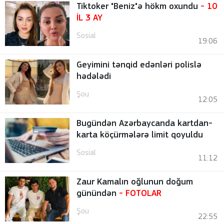
Tiktoker "Beniz"ə hökm oxundu
- 10
İL 3 AY
Sosial
19:06
Geyimini tənqid edənləri polislə
hədələdi
Şou
12:05
Bugündən Azərbaycanda kartdan-
karta köçürmələrə limit qoyuldu
Sosial
11:12
Zaur Kamalın oğlunun doğum
günündən
-
FOTOLAR
Şou
22:55