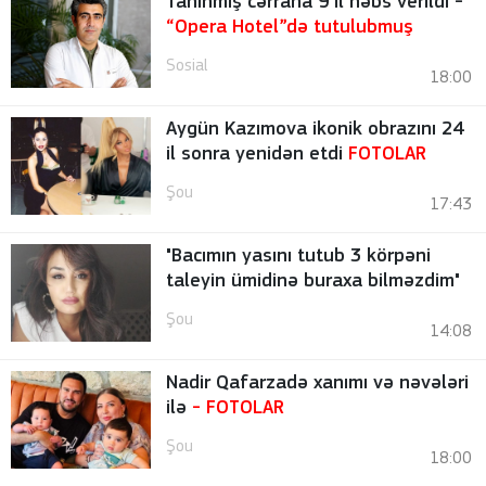
Tanınmış cərraha 9 il həbs verildi -
“Opera Hotel”də tutulubmuş
Sosial
18:00
Aygün Kazımova ikonik obrazını 24
il sonra yenidən etdi
FOTOLAR
Şou
17:43
"Bacımın yasını tutub 3 körpəni
taleyin ümidinə buraxa bilməzdim"
Şou
14:08
Nadir Qafarzadə xanımı və nəvələri
ilə
-
FOTOLAR
Şou
18:00