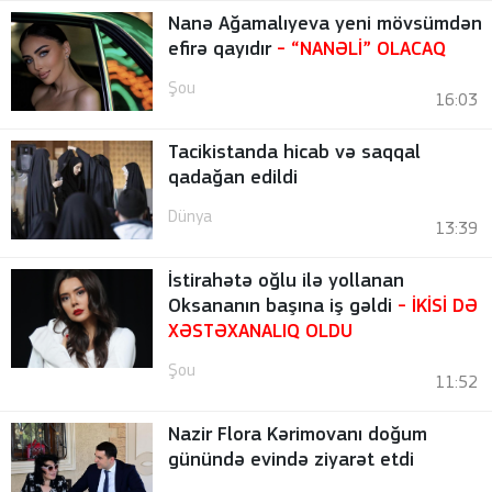
Nanə Ağamalıyeva yeni mövsümdən
efirə qayıdır
- “NANƏLİ” OLACAQ
Şou
16:03
Tacikistanda hicab və saqqal
qadağan edildi
Dünya
13:39
İstirahətə oğlu ilə yollanan
Oksananın başına iş gəldi
- İKİSİ DƏ
XƏSTƏXANALIQ OLDU
Şou
11:52
Nazir Flora Kərimovanı doğum
günündə evində ziyarət etdi