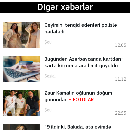
Digər xəbərlər
Geyimini tənqid edənləri polislə
hədələdi
Şou
12:05
Bugündən Azərbaycanda kartdan-
karta köçürmələrə limit qoyuldu
Sosial
11:12
Zaur Kamalın oğlunun doğum
günündən
-
FOTOLAR
Şou
22:55
“9 ildir ki, Bakıda, ata evimdə