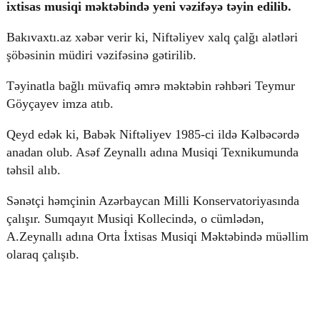
ixtisas musiqi məktəbində yeni vəzifəyə təyin edilib.
Bakıvaxtı.az xəbər verir ki, Niftəliyev xalq çalğı alətləri
şöbəsinin müdiri vəzifəsinə gətirilib.
© 2026. Shownews.az
Created by Netservice.az
Təyinatla bağlı müvafiq əmrə məktəbin rəhbəri Teymur
Göyçayev imza atıb.
Qeyd edək ki, Babək Niftəliyev 1985-ci ildə Kəlbəcərdə
anadan olub. Asəf Zeynallı adına Musiqi Texnikumunda
təhsil alıb.
Sənətçi həmçinin Azərbaycan Milli Konservatoriyasında
çalışır. Sumqayıt Musiqi Kollecində, o cümlədən,
A.Zeynallı adına Orta İxtisas Musiqi Məktəbində müəllim
olaraq çalışıb.