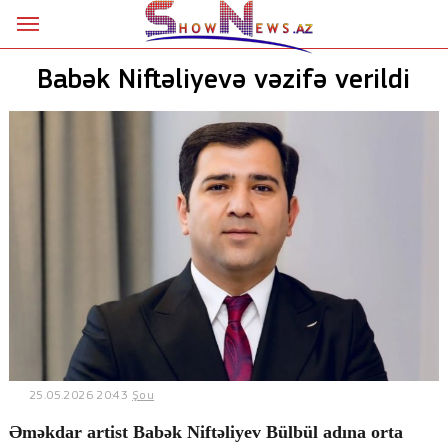
Ana səhifə
Babək Niftəliyevə vəzifə verildi
Siyasət
Sosial
Kriminal
Şou
18+
Astrologiya
Hadisə
25.05.2026 20:43
Şou
İdman
Əməkdar artist Babək Niftəliyev Bülbül adına orta
Dünya