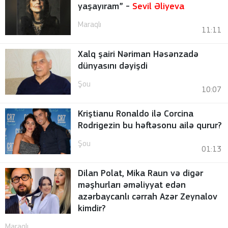
yaşayıram” -
Sevil Əliyeva
Maraqlı
11:11
Xalq şairi Nəriman Həsənzadə
dünyasını dəyişdi
Şou
10:07
Kriştianu Ronaldo ilə Corcina
Rodrigezin bu həftəsonu ailə qurur?
Şou
01:13
Dilan Polat, Mika Raun və digər
məşhurları əməliyyat edən
azərbaycanlı cərrah Azər Zeynalov
kimdir?
Maraqlı