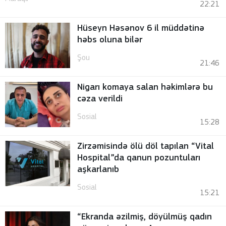
22:21
Hüseyn Həsənov 6 il müddətinə
həbs oluna bilər
Şou
21:46
Nigarı komaya salan həkimlərə bu
cəza verildi
Sosial
15:28
Zirzəmisində ölü döl tapılan “Vital
Hospital”da qanun pozuntuları
aşkarlanıb
Sosial
15:21
“Ekranda əzilmiş, döyülmüş qadın