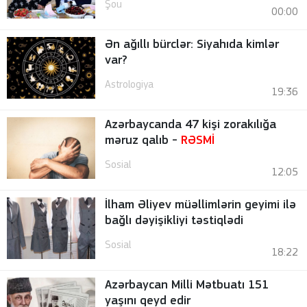
Şou
00:00
Ən ağıllı bürclər: Siyahıda kimlər
var?
Astrologiya
19:36
Azərbaycanda 47 kişi zorakılığa
məruz qalıb -
RƏSMİ
Sosial
12:05
İlham Əliyev müəllimlərin geyimi ilə
bağlı dəyişikliyi təstiqlədi
Sosial
18:22
Azərbaycan Milli Mətbuatı 151
yaşını qeyd edir