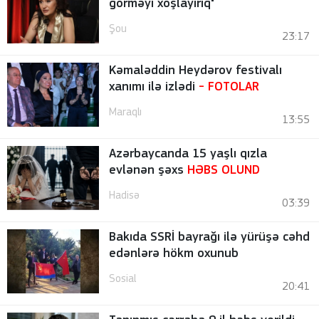
görməyi xoşlayırıq"
Şou
23:17
Kəmaləddin Heydərov festivalı
xanımı ilə izlədi
-
FOTOLAR
Maraqlı
13:55
Azərbaycanda 15 yaşlı qızla
evlənən şəxs
HƏBS OLUND
Hadisə
03:39
Bakıda SSRİ bayrağı ilə yürüşə cəhd
edənlərə hökm oxunub
Sosial
20:41