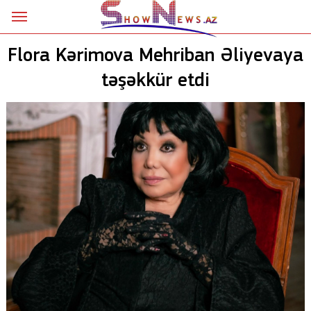
Ana səhifə
Flora Kərimova Mehriban Əliyevaya
Siyasət
təşəkkür etdi
Sosial
Kriminal
Şou
18+
Astrologiya
Hadisə
İdman
Dünya