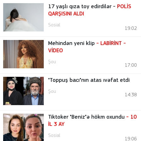
17 yaşlı qıza toy edirdilər -
POLİS
QARŞISINI ALDI
Sosial
19:02
Mehindən yeni klip
- LABİRİNT
-
VİDEO
Şou
17:00
"Toppuş bacı"nın atas ıvəfat etdi
Şou
14:38
Tiktoker "Beniz"ə hökm oxundu
- 10
İL 3 AY
Sosial
19:06