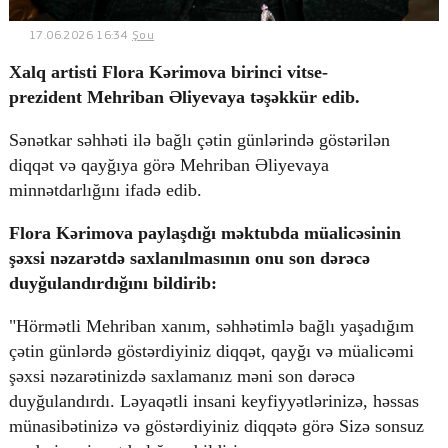
17.06.2026 16:34
Şou
Xalq artisti Flora Kərimova birinci vitse-
© 2026. Shownews.az
prezident Mehriban Əliyevaya təşəkkür edib.
Created by Netservice.az
Sənətkar səhhəti ilə bağlı çətin günlərində göstərilən
diqqət və qayğıya görə Mehriban Əliyevaya
minnətdarlığını ifadə edib.
Flora Kərimova paylaşdığı məktubda müalicəsinin
şəxsi nəzarətdə saxlanılmasının onu son dərəcə
duyğulandırdığını bildirib:
"Hörmətli Mehriban xanım, səhhətimlə bağlı yaşadığım
çətin günlərdə göstərdiyiniz diqqət, qayğı və müalicəmi
şəxsi nəzarətinizdə saxlamanız məni son dərəcə
duyğulandırdı. Ləyaqətli insani keyfiyyətlərinizə, həssas
münasibətinizə və göstərdiyiniz diqqətə görə Sizə sonsuz