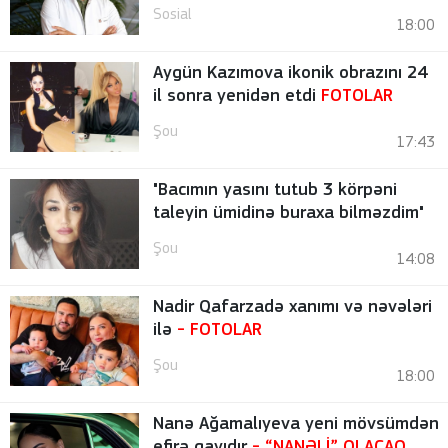
Sosial
18:00
Aygün Kazımova ikonik obrazını 24
il sonra yenidən etdi
FOTOLAR
Şou
17:43
"Bacımın yasını tutub 3 körpəni
taleyin ümidinə buraxa bilməzdim"
Şou
14:08
Nadir Qafarzadə xanımı və nəvələri
ilə
-
FOTOLAR
Şou
18:00
Nanə Ağamalıyeva yeni mövsümdən
efirə qayıdır
- “NANƏLİ” OLACAQ