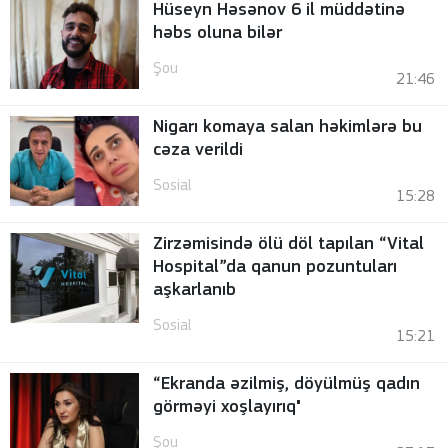
Hüseyn Həsənov 6 il müddətinə
həbs oluna bilər
Şou
21:46
Nigarı komaya salan həkimlərə bu
cəza verildi
Sosial
15:28
Zirzəmisində ölü döl tapılan “Vital
Hospital”da qanun pozuntuları
aşkarlanıb
Sosial
15:21
“Ekranda əzilmiş, döyülmüş qadın
görməyi xoşlayırıq"
Şou