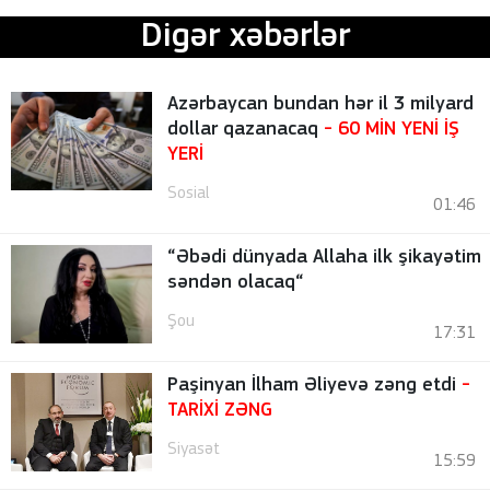
Digər xəbərlər
Azərbaycan bundan hər il 3 milyard
dollar qazanacaq
- 60 MİN YENİ İŞ
YERİ
Sosial
01:46
“Əbədi dünyada Allaha ilk şikayətim
səndən olacaq“
Şou
17:31
Paşinyan İlham Əliyevə zəng etdi
-
TARİXİ ZƏNG
Siyasət
15:59