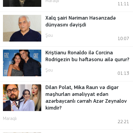
Maraqlı
11:11
Xalq şairi Nəriman Həsənzadə
dünyasını dəyişdi
Şou
10:07
Kriştianu Ronaldo ilə Corcina
Rodrigezin bu həftəsonu ailə qurur?
Şou
01:13
Dilan Polat, Mika Raun və digər
məşhurları əməliyyat edən
azərbaycanlı cərrah Azər Zeynalov
kimdir?
Maraqlı
22:21