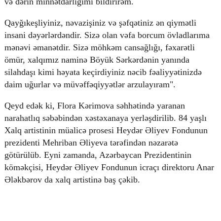
və dərin minnətdarlığımı bildirirəm.
Qayğıkeşliyiniz, nəvazişiniz və şəfqətiniz ən qiymətli
insani dəyərlərdəndir. Sizə olan vəfa borcum övladlarıma
mənəvi əmanətdir. Sizə möhkəm cansağlığı, fəxarətli
ömür, xalqımız naminə Böyük Sərkərdənin yanında
silahdaşı kimi həyata keçirdiyiniz nəcib fəaliyyətinizdə
daim uğurlar və müvəffəqiyyətlər arzulayıram".
Qeyd edək ki, Flora Kərimova səhhətində yaranan
narahatlıq səbəbindən xəstəxanaya yerləşdirilib. 84 yaşlı
Xalq artistinin müalicə prosesi Heydər Əliyev Fondunun
prezidenti Mehriban Əliyeva tərəfindən nəzarətə
götürülüb. Eyni zamanda, Azərbaycan Prezidentinin
köməkçisi, Heydər Əliyev Fondunun icraçı direktoru Anar
Ələkbərov da xalq artistinə baş çəkib.