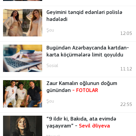
Geyimini tənqid edənləri polislə
hədələdi
Şou
12:05
Bugündən Azərbaycanda kartdan-
karta köçürmələrə limit qoyuldu
Sosial
11:12
Zaur Kamalın oğlunun doğum
günündən
-
FOTOLAR
Şou
22:55
“9 ildir ki, Bakıda, ata evimdə
yaşayıram” -
Sevil Əliyeva