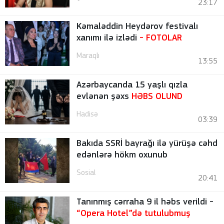
23:17
Kəmaləddin Heydərov festivalı
xanımı ilə izlədi
-
FOTOLAR
Maraqlı
13:55
Azərbaycanda 15 yaşlı qızla
evlənən şəxs
HƏBS OLUND
Hadisə
03:39
Bakıda SSRİ bayrağı ilə yürüşə cəhd
edənlərə hökm oxunub
Sosial
20:41
Tanınmış cərraha 9 il həbs verildi -
“Opera Hotel”də tutulubmuş