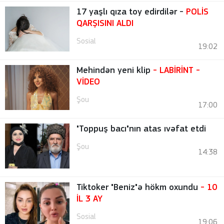
17 yaşlı qıza toy edirdilər -
POLİS
QARŞISINI ALDI
Sosial
19:02
Mehindən yeni klip
- LABİRİNT
-
VİDEO
Şou
17:00
"Toppuş bacı"nın atas ıvəfat etdi
Şou
14:38
Tiktoker "Beniz"ə hökm oxundu
- 10
İL 3 AY
Sosial
19:06