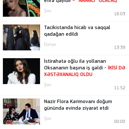
efirə qayıdır
- “NANƏLİ” OLACAQ
Şou
16:03
Tacikistanda hicab və saqqal
qadağan edildi
Dünya
13:39
İstirahətə oğlu ilə yollanan
Oksananın başına iş gəldi
- İKİSİ DƏ
XƏSTƏXANALIQ OLDU
Şou
11:52
Nazir Flora Kərimovanı doğum
günündə evində ziyarət etdi
Şou
00:00