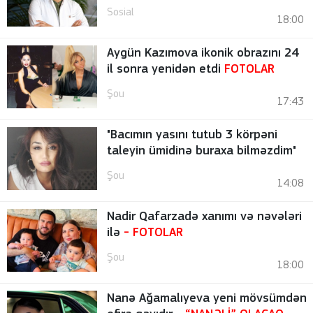
Sosial
18:00
Aygün Kazımova ikonik obrazını 24
il sonra yenidən etdi
FOTOLAR
Şou
17:43
"Bacımın yasını tutub 3 körpəni
taleyin ümidinə buraxa bilməzdim"
Şou
14:08
Nadir Qafarzadə xanımı və nəvələri
ilə
-
FOTOLAR
Şou
18:00
Nanə Ağamalıyeva yeni mövsümdən