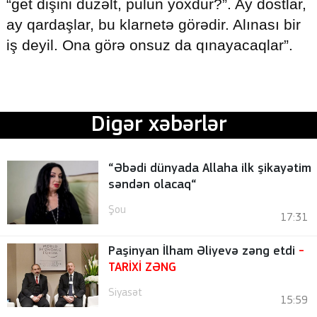
“get dişini düzəlt, pulun yoxdur?”. Ay dostlar,
ay qardaşlar, bu klarnetə görədir. Alınası bir
iş deyil. Ona görə onsuz da qınayacaqlar”.
Digər xəbərlər
“Əbədi dünyada Allaha ilk şikayətim
səndən olacaq“
Şou
17:31
Paşinyan İlham Əliyevə zəng etdi
-
TARİXİ ZƏNG
Siyasət
15:59