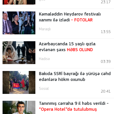
23:17
Kəmaləddin Heydərov festivalı
xanımı ilə izlədi
-
FOTOLAR
Maraqlı
13:55
Azərbaycanda 15 yaşlı qızla
evlənən şəxs
HƏBS OLUND
Hadisə
03:39
Bakıda SSRİ bayrağı ilə yürüşə cəhd
edənlərə hökm oxunub
Sosial
20:41
Tanınmış cərraha 9 il həbs verildi -
“Opera Hotel”də tutulubmuş