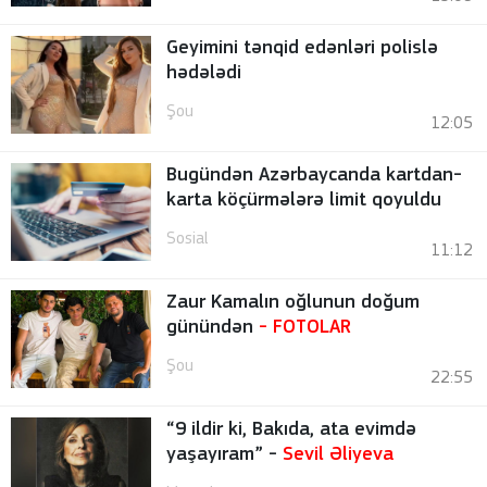
Geyimini tənqid edənləri polislə
hədələdi
Şou
12:05
Bugündən Azərbaycanda kartdan-
karta köçürmələrə limit qoyuldu
Sosial
11:12
Zaur Kamalın oğlunun doğum
günündən
-
FOTOLAR
Şou
22:55
“9 ildir ki, Bakıda, ata evimdə
yaşayıram” -
Sevil Əliyeva