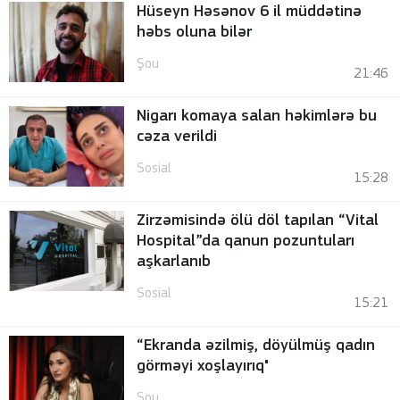
Hüseyn Həsənov 6 il müddətinə
həbs oluna bilər
Şou
21:46
Nigarı komaya salan həkimlərə bu
cəza verildi
Sosial
15:28
Zirzəmisində ölü döl tapılan “Vital
Hospital”da qanun pozuntuları
aşkarlanıb
Sosial
15:21
“Ekranda əzilmiş, döyülmüş qadın
görməyi xoşlayırıq"
Şou