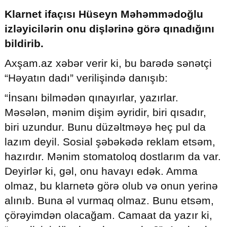
Klarnet ifaçısı Hüseyn Məhəmmədoğlu
izləyicilərin onu dişlərinə görə qınadığını
bildirib.
© 2026. Shownews.az
Created by Netservice.az
Axşam.az xəbər verir ki, bu barədə sənətçi
“Həyatın dadı” verilişində danışıb:
“İnsanı bilmədən qınayırlar, yazırlar.
Məsələn, mənim dişim əyridir, biri qısadır,
biri uzundur. Bunu düzəltməyə heç pul da
lazım deyil. Sosial şəbəkədə reklam etsəm,
hazırdır. Mənim stomatoloq dostlarım da var.
Deyirlər ki, gəl, onu havayı edək. Amma
olmaz, bu klarnetə görə olub və onun yerinə
alınıb. Buna əl vurmaq olmaz. Bunu etsəm,
çörəyimdən olacağam. Camaat da yazır ki,