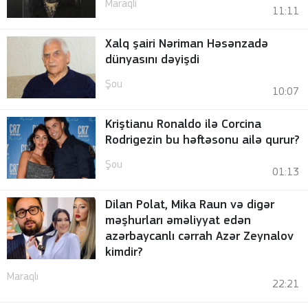
Maraqlı
11:11
Xalq şairi Nəriman Həsənzadə
dünyasını dəyişdi
Şou
10:07
Kriştianu Ronaldo ilə Corcina
Rodrigezin bu həftəsonu ailə qurur?
Şou
01:13
Dilan Polat, Mika Raun və digər
məşhurları əməliyyat edən
azərbaycanlı cərrah Azər Zeynalov
kimdir?
Maraqlı
22:21