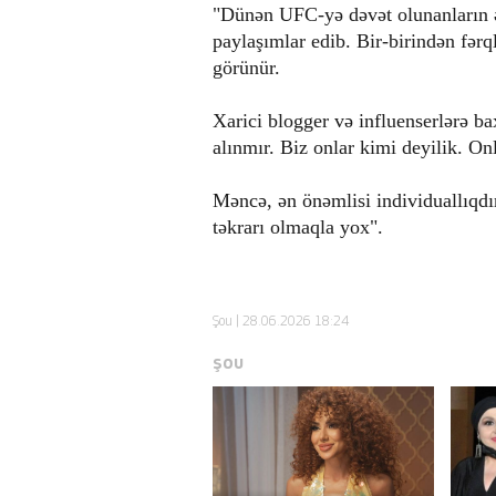
"Dünən UFC-yə dəvət olunanların ək
paylaşımlar edib. Bir-birindən fə
görünür.
Xarici blogger və influenserlərə ba
alınmır. Biz onlar kimi deyilik. Onl
Məncə, ən önəmlisi individuallıqdır
təkrarı olmaqla yox".
Şou
| 28.06.2026 18:24
ŞOU