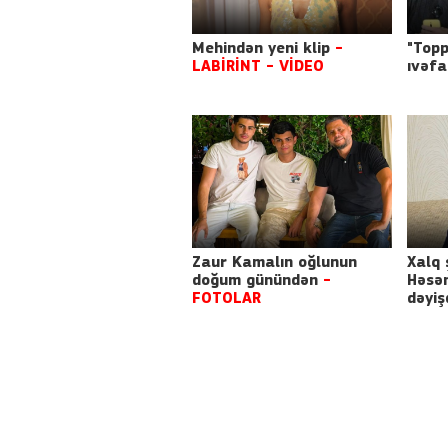
Mehindən yeni klip
-
"Topp
LABİRİNT
- VİDEO
ıvəfa
Zaur Kamalın oğlunun
Xalq 
doğum günündən
-
Həsə
FOTOLAR
dəyiş