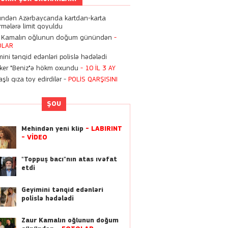
11:11
ndən Azərbaycanda kartdan-karta
“9 ildir ki, Bakıda, ata
rmələrə limit qoyuldu
evimdə yaşayıram” -
Sevil
 Kamalın oğlunun doğum günündən
-
Əliyeva
OLAR
ini tənqid edənləri polislə hədələdi
10:07
oker "Beniz"ə hökm oxundu
- 10 İL 3 AY
Xalq şairi Nəriman
şlı qıza toy edirdilər -
POLİS QARŞISINI
Həsənzadə dünyasını
dəyişdi
ŞOU
01:13
Kriştianu Ronaldo ilə
Mehindən yeni klip
- LABİRİNT
Corcina Rodrigezin bu
- VİDEO
həftəsonu ailə qurur?
"Toppuş bacı"nın atas ıvəfat
22:21
etdi
Dilan Polat, Mika Raun və
digər məşhurları əməliyyat
edən azərbaycanlı cərrah
Geyimini tənqid edənləri
polislə hədələdi
 Zeynalov kimdir?
21:46
Zaur Kamalın oğlunun doğum