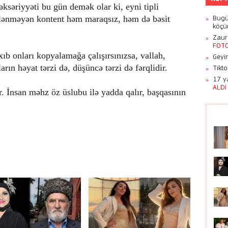
səriyyəti bu gün demək olar ki, eyni tipli
rqlənməyən kontent həm maraqsız, həm də bəsit
Bugü
köçü
Zaur
FOT
xıb onları kopyalamağa çalışırsınızsa, vallah,
Geyim
arın həyat tərzi də, düşüncə tərzi də fərqlidir.
Tikt
17 ya
ALDI
. İnsan məhz öz üslubu ilə yadda qalır, başqasının
Azər