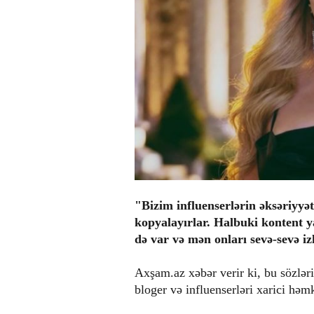
"Bizim influenserlərin əksəriyyə
kopyalayırlar. Halbuki kontent y
də var və mən onları sevə-sevə i
Axşam.az xəbər verir ki, bu sözlər
bloger və influenserləri xarici həmk