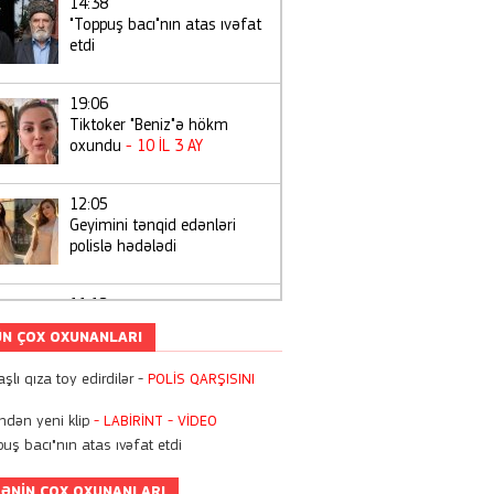
14:38
"Toppuş bacı"nın atas ıvəfat
etdi
19:06
Tiktoker "Beniz"ə hökm
oxundu
- 10 İL 3 AY
12:05
Geyimini tənqid edənləri
polislə hədələdi
11:12
Bugündən Azərbaycanda
N ÇOX OXUNANLARI
kartdan-karta köçürmələrə
limit qoyuldu
şlı qıza toy edirdilər -
POLİS QARŞISINI
22:55
ndən yeni klip
- LABİRİNT
- VİDEO
Zaur Kamalın oğlunun
uş bacı"nın atas ıvəfat etdi
doğum günündən
-
FOTOLAR
ƏNIN ÇOX OXUNANLARI