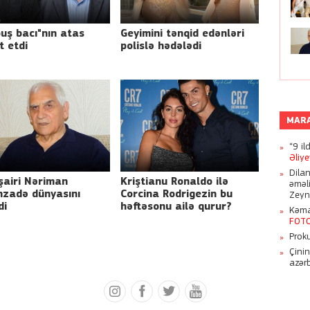
uş bacı"nın atas
Geyimini tənqid edənləri
t etdi
polislə hədələdi
MAR
“9 il
Əliy
Dila
şairi Nəriman
Kriştianu Ronaldo ilə
əməl
nzadə dünyasını
Corcina Rodrigezin bu
Zeyn
di
həftəsonu ailə qurur?
Kəmal
FOT
Proku
Çini
azər