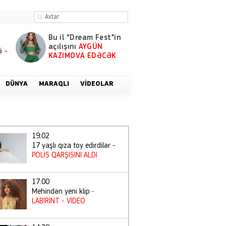
Bu il “Dream Fest”in
açılışını
AYGÜN
i
-
KAZIMOVA EDƏCƏK
DÜNYA
MARAQLI
VIDEOLAR
19:02
17 yaşlı qıza toy edirdilər -
POLİS QARŞISINI ALDI
17:00
Mehindən yeni klip
-
LABİRİNT
- VİDEO