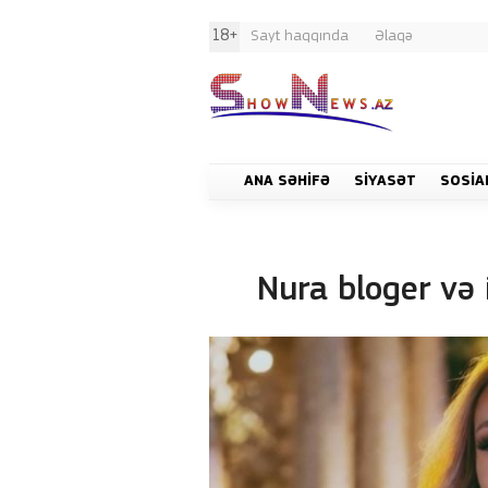
18+
Sayt haqqında
Əlaqə
ANA SƏHIFƏ
SIYASƏT
SOSIA
Nura bloger və i