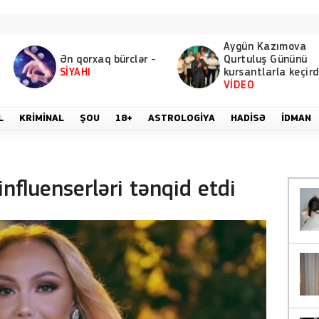
Aygün Kazımova
Ən qorxaq bürclər
-
Qurtuluş Gününü
SİYAHI
kursantlarla keçird
VİDEO
L
KRIMINAL
ŞOU
18+
ASTROLOGIYA
HADISƏ
İDMAN
nfluenserləri tənqid etdi