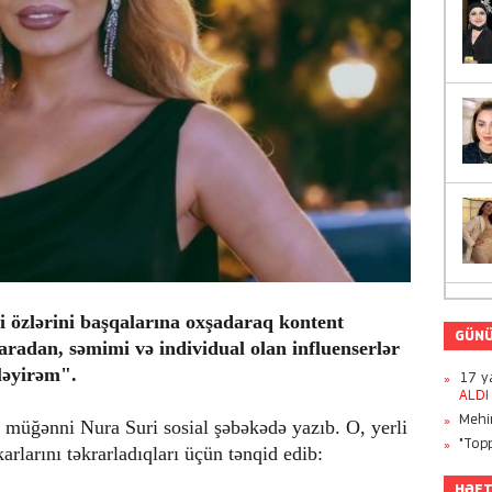
ti özlərini başqalarına oxşadaraq kontent
GÜNÜ
aradan, səmimi və individual olan influenserlər
zləyirəm".
17 ya
ALDI
Mehi
i müğənni Nura Suri sosial şəbəkədə yazıb. O, yerli
"Topp
arlarını təkrarladıqları üçün tənqid edib:
HƏFT