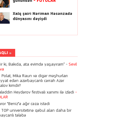
Hüseyn Həsənov 6 il
günündən
-
FOTOLAR
müddətinə həbs oluna bilər
Xalq şairi Nəriman Həsənzadə
dünyasını dəyişdi
15:28
Nigarı komaya salan
həkimlərə bu cəza verildi
15:21
AQLI
Zirzəmisində ölü döl tapılan
“Vital Hospital”da qanun
dir ki, Bakıda, ata evimdə yaşayıram” -
Sevil
pozuntuları aşkarlanıb
eva
n Polat, Mika Raun və digər məşhurları
23:17
iyyat edən azərbaycanlı cərrah Azər
“Ekranda əzilmiş, döyülmüş
alov kimdir?
qadın görməyi xoşlayırıq"
əddin Heydərov festivalı xanımı ilə izlədi
-
OLAR
ror "Beniz"ə ağır cəza istədi
13:55
n TOP universitetinə qəbul alan daha bir
Kəmaləddin Heydərov
baycanlı tələbə
festivalı xanımı ilə izlədi
-
FOTOLAR