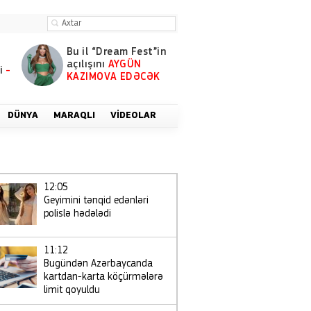
Bu il “Dream Fest”in
açılışını
AYGÜN
i
-
KAZIMOVA EDƏCƏK
DÜNYA
MARAQLI
VIDEOLAR
12:05
Geyimini tənqid edənləri
polislə hədələdi
11:12
Bugündən Azərbaycanda
kartdan-karta köçürmələrə
limit qoyuldu