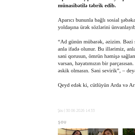
münasibətilə təbrik edib.
Aparıcı bununla bağlı sosial şəbək
yoldaşına ürək sözlərini ünvanlayıb
“Ad günün mübarək, əzizim. Bəzi sev
anla ifadə olunur. Bu illərimiz, 
səni qorusun, ömrün həmişə sağlaml
varsan, həyatımızın bir parçasısan
əskik olmasın. Səni sevirik”, – d
Qeyd edək ki, cütlüyün Arda və Arın
Şou
| 30.06.2026 14:33
ŞOU