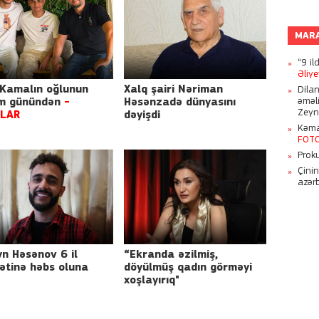
MAR
“9 il
Əliy
 Kamalın oğlunun
Xalq şairi Nəriman
Dila
əməl
m günündən
-
Həsənzadə dünyasını
Zeyn
LAR
dəyişdi
Kəmal
FOT
Proku
Çini
azər
n Həsənov 6 il
“Ekranda əzilmiş,
ətinə həbs oluna
döyülmüş qadın görməyi
xoşlayırıq"