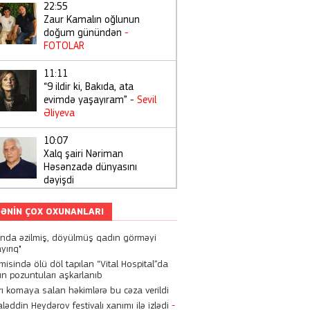
22:55
Zaur Kamalın oğlunun
doğum günündən
-
FOTOLAR
11:11
“9 ildir ki, Bakıda, ata
evimdə yaşayıram” -
Sevil
Əliyeva
10:07
Xalq şairi Nəriman
Həsənzadə dünyasını
dəyişdi
01:13
ƏNIN ÇOX OXUNANLARI
Kriştianu Ronaldo ilə
Corcina Rodrigezin bu
anda əzilmiş, döyülmüş qadın görməyi
həftəsonu ailə qurur?
yırıq"
misində ölü döl tapılan “Vital Hospital”da
n pozuntuları aşkarlanıb
22:21
Dilan Polat, Mika Raun və
rı komaya salan həkimlərə bu cəza verildi
digər məşhurları əməliyyat
əddin Heydərov festivalı xanımı ilə izlədi
-