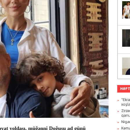
HƏFT
“Ekr
xoşla
Zirzə
qanu
Niga
əyat yoldaşı, müğənni Doğuşu ad günü
Kəmal