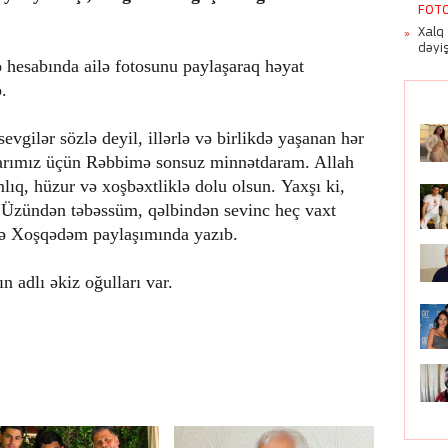
FOT
Azər
Xalq
dəyi
ə hesabında ailə fotosunu paylaşaraq həyat
.
gilər sözlə deyil, illərlə və birlikdə yaşanan hər
anlarımız üçün Rəbbimə sonsuz minnətdaram. Allah
ıq, hüzur və xoşbəxtliklə dolu olsun. Yaxşı ki,
. Üzündən təbəssüm, qəlbindən sevinc heç vaxt
eyə Xoşqədəm paylaşımında yazıb.
 adlı əkiz oğulları var.