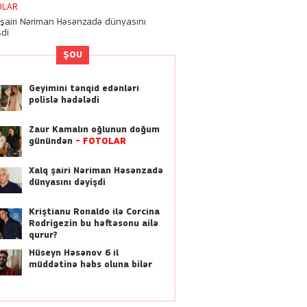
edən azərbaycanlı cərrah
OLAR
 Zeynalov kimdir?
 şairi Nəriman Həsənzadə dünyasını
şdi
21:46
ŞOU
Hüseyn Həsənov 6 il
müddətinə həbs oluna bilər
Geyimini tənqid edənləri
polislə hədələdi
15:28
Nigarı komaya salan
Zaur Kamalın oğlunun doğum
həkimlərə bu cəza verildi
günündən
-
FOTOLAR
15:21
Xalq şairi Nəriman Həsənzadə
dünyasını dəyişdi
Zirzəmisində ölü döl tapılan
“Vital Hospital”da qanun
pozuntuları aşkarlanıb
Kriştianu Ronaldo ilə Corcina
Rodrigezin bu həftəsonu ailə
qurur?
23:17
“Ekranda əzilmiş, döyülmüş
Hüseyn Həsənov 6 il
qadın görməyi xoşlayırıq"
müddətinə həbs oluna bilər
13:55