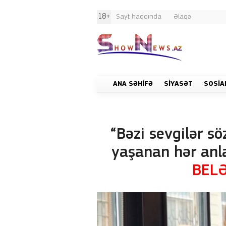
18+
Sayt haqqında
Əlaqə
ANA SƏHIFƏ
SIYASƏT
SOSIA
“Bəzi sevgilər söz
yaşanan hər anl
BELƏ