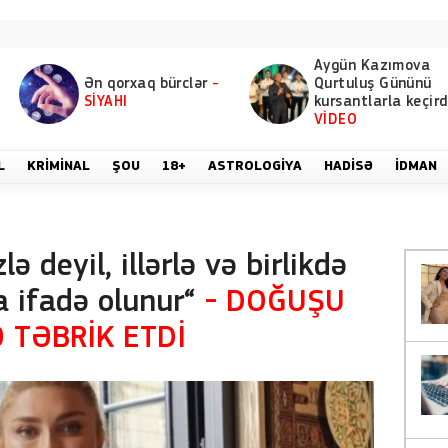
Aygün Kazımova
Ən qorxaq bürclər
-
Qurtuluş Gününü
SİYAHI
kursantlarla keçird
VİDEO
L
KRIMINAL
ŞOU
18+
ASTROLOGIYA
HADISƏ
İDMAN
lə deyil, illərlə və birlikdə
a ifadə olunur“
- DOĞUŞU
 TƏBRİK ETDİ