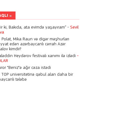
Kəmaləddin Heydərov
festivalı xanımı ilə izlədi
-
FOTOLAR
AQLI
03:39
dir ki, Bakıda, ata evimdə yaşayıram” -
Sevil
eva
Azərbaycanda 15 yaşlı qızla
evlənən şəxs
HƏBS OLUND
n Polat, Mika Raun və digər məşhurları
iyyat edən azərbaycanlı cərrah Azər
alov kimdir?
20:41
əddin Heydərov festivalı xanımı ilə izlədi
-
Bakıda SSRİ bayrağı ilə
OLAR
yürüşə cəhd edənlərə hökm
ror "Beniz"ə ağır cəza istədi
oxunub
n TOP universitetinə qəbul alan daha bir
baycanlı tələbə
18:00
Tanınmış cərraha 9 il həbs
verildi -
“Opera Hotel”də
tutulubmuş
17:43
Aygün Kazımova ikonik
obrazını 24 il sonra yenidən
etdi
FOTOLAR