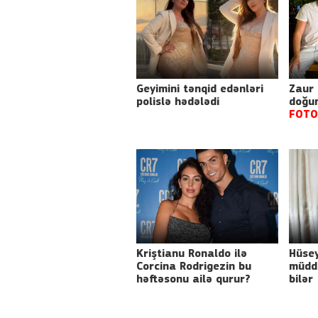
Geyimini tənqid edənləri
Zaur
polislə hədələdi
doğu
FOTO
Kriştianu Ronaldo ilə
Hüsey
Corcina Rodrigezin bu
müdd
həftəsonu ailə qurur?
bilər