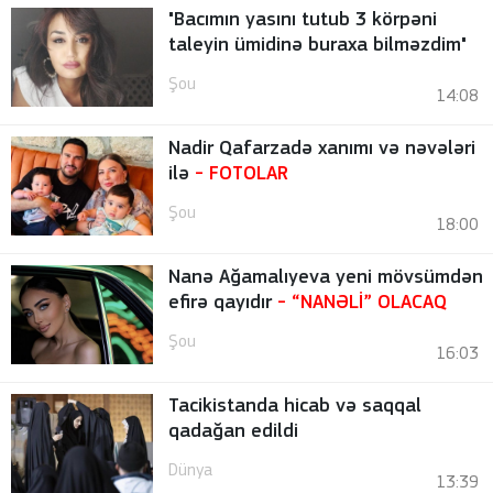
"Bacımın yasını tutub 3 körpəni
taleyin ümidinə buraxa bilməzdim"
Şou
14:08
Nadir Qafarzadə xanımı və nəvələri
ilə
-
FOTOLAR
Şou
18:00
Nanə Ağamalıyeva yeni mövsümdən
efirə qayıdır
- “NANƏLİ” OLACAQ
Şou
16:03
Tacikistanda hicab və saqqal
qadağan edildi
Dünya
13:39