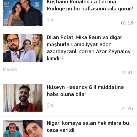
Kriştianu Ronaldo ilə Corcina
Rodrigezin bu həftəsonu ailə qurur?
Şou
01:13
Dilan Polat, Mika Raun və digər
məşhurları əməliyyat edən
azərbaycanlı cərrah Azər Zeynalov
kimdir?
Maraqlı
22:21
Hüseyn Həsənov 6 il müddətinə
həbs oluna bilər
Şou
21:46
Nigarı komaya salan həkimlərə bu
cəza verildi