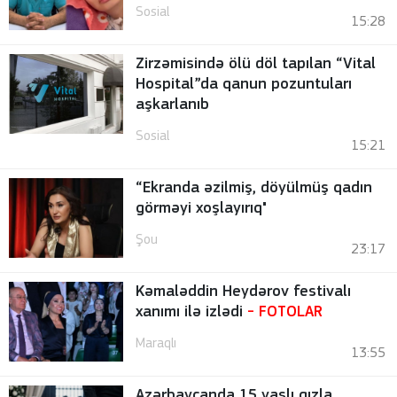
Sosial
15:28
Zirzəmisində ölü döl tapılan “Vital
Hospital”da qanun pozuntuları
aşkarlanıb
Sosial
15:21
“Ekranda əzilmiş, döyülmüş qadın
görməyi xoşlayırıq"
Şou
23:17
Kəmaləddin Heydərov festivalı
xanımı ilə izlədi
-
FOTOLAR
Maraqlı
13:55
Azərbaycanda 15 yaşlı qızla