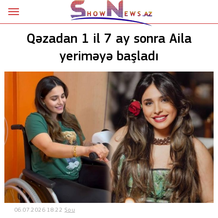
Ana səhifə
Qəzadan 1 il 7 ay sonra Aila
Siyasət
yeriməyə başladı
Sosial
Kriminal
Şou
18+
Astrologiya
Hadisə
İdman
06.07.2026 18:22
Şou
Dünya