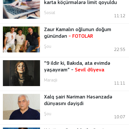
karta köçürmələrə limit qoyuldu
Sosial
11:12
Zaur Kamalın oğlunun doğum
günündən
-
FOTOLAR
Şou
22:55
“9 ildir ki, Bakıda, ata evimdə
yaşayıram” -
Sevil Əliyeva
Maraqlı
11:11
Xalq şairi Nəriman Həsənzadə
dünyasını dəyişdi
Şou
10:07