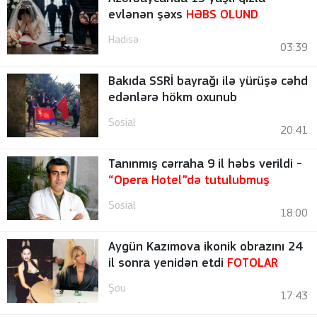
evlənən şəxs
HƏBS OLUND
Hadisə
03:39
Bakıda SSRİ bayrağı ilə yürüşə cəhd
edənlərə hökm oxunub
Sosial
20:41
Tanınmış cərraha 9 il həbs verildi -
“Opera Hotel”də tutulubmuş
Sosial
18:00
Aygün Kazımova ikonik obrazını 24
il sonra yenidən etdi
FOTOLAR
Şou
17:43