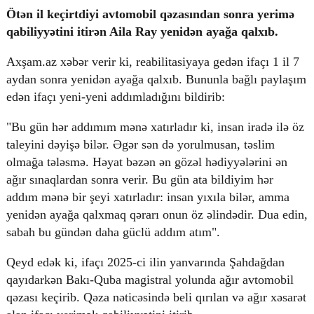
Ötən il keçirtdiyi avtomobil qəzasından sonra yerimə
qabiliyyətini itirən Aila Ray yenidən ayağa qalxıb.
Axşam.az xəbər verir ki, reabilitasiyaya gedən ifaçı 1 il 7
© 2026. Shownews.az
Created by Netservice.az
aydan sonra yenidən ayağa qalxıb. Bununla bağlı paylaşım
edən ifaçı yeni-yeni addımladığını bildirib:
"Bu gün hər addımım mənə xatırladır ki, insan iradə ilə öz
taleyini dəyişə bilər. Əgər sən də yorulmusan, təslim
olmağa tələsmə. Həyat bəzən ən gözəl hədiyyələrini ən
ağır sınaqlardan sonra verir. Bu gün ata bildiyim hər
addım mənə bir şeyi xatırladır: insan yıxıla bilər, amma
yenidən ayağa qalxmaq qərarı onun öz əlindədir. Dua edin,
sabah bu gündən daha güclü addım atım".
Qeyd edək ki, ifaçı 2025-ci ilin yanvarında Şahdağdan
qayıdarkən Bakı-Quba magistral yolunda ağır avtomobil
qəzası keçirib. Qəza nəticəsində beli qırılan və ağır xəsarət