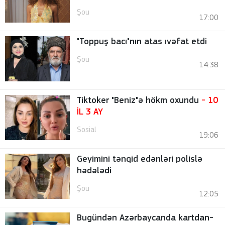
Şou
17:00
"Toppuş bacı"nın atas ıvəfat etdi
Şou
14:38
Tiktoker "Beniz"ə hökm oxundu
- 10
İL 3 AY
Sosial
19:06
Geyimini tənqid edənləri polislə
hədələdi
Şou
12:05
Bugündən Azərbaycanda kartdan-