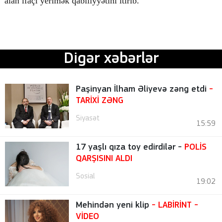
alan ifaçı yerimək qabiliyyətini itirib.
Digər xəbərlər
Paşinyan İlham Əliyevə zəng etdi
-
TARİXİ ZƏNG
Siyasət
15:59
17 yaşlı qıza toy edirdilər -
POLİS
QARŞISINI ALDI
Sosial
19:02
Mehindən yeni klip
- LABİRİNT
-
VİDEO