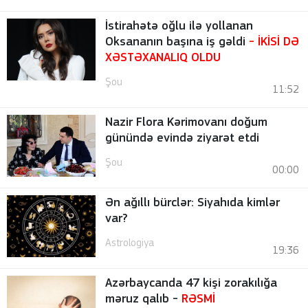
İstirahətə oğlu ilə yollanan
Oksananın başına iş gəldi
- İKİSİ DƏ
XƏSTƏXANALIQ OLDU
Şou
11:52
Nazir Flora Kərimovanı doğum
günündə evində ziyarət etdi
Şou
00:00
Ən ağıllı bürclər: Siyahıda kimlər
var?
Astrologiya
19:36
Azərbaycanda 47 kişi zorakılığa
məruz qalıb -
RƏSMİ