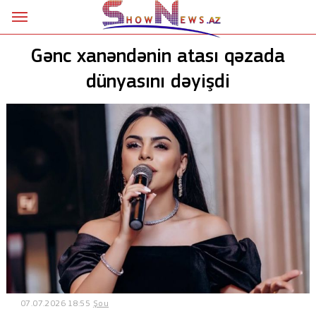
Ana səhifə
Gənc xanəndənin atası qəzada
Siyasət
dünyasını dəyişdi
Sosial
Kriminal
Şou
18+
Astrologiya
Hadisə
İdman
07.07.2026 18:55
Şou
Dünya