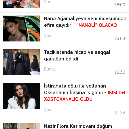
Şou
18:00
Nanə Ağamalıyeva yeni mövsümdən
efirə qayıdır
- “NANƏLİ” OLACAQ
Şou
16:03
Tacikistanda hicab və saqqal
qadağan edildi
Dünya
13:39
İstirahətə oğlu ilə yollanan
Oksananın başına iş gəldi
- İKİSİ DƏ
XƏSTƏXANALIQ OLDU
Şou
11:52
Nazir Flora Kərimovanı doğum