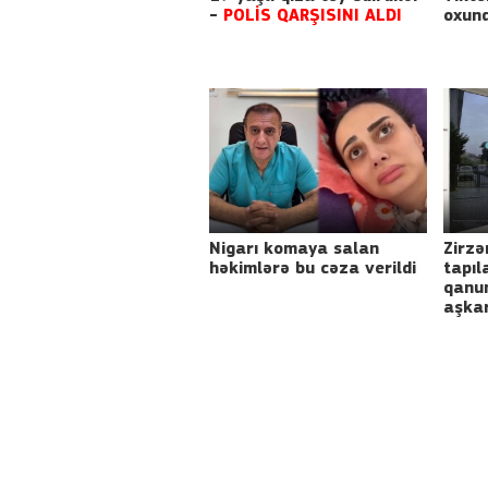
-
POLİS QARŞISINI ALDI
oxun
Nigarı komaya salan
Zirzə
həkimlərə bu cəza verildi
tapıl
qanun
aşkar