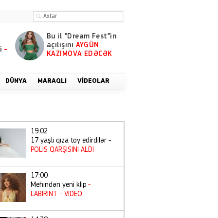
Bu il “Dream Fest”in
açılışını
AYGÜN
i
-
KAZIMOVA EDƏCƏK
DÜNYA
MARAQLI
VIDEOLAR
19:02
17 yaşlı qıza toy edirdilər -
POLİS QARŞISINI ALDI
17:00
Mehindən yeni klip
-
LABİRİNT
- VİDEO