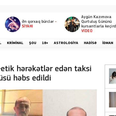
Aygün Kazımova
Ən qorxaq bürclər
-
Qurtuluş Gününü
SİYAHI
kursantlarla keçird
VİDEO
L
KRIMINAL
ŞOU
18+
ASTROLOGIYA
HADISƏ
İDMAN
etik hərəkətlər edən taksi
üsü həbs edildi