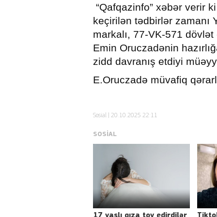
“Qafqazinfo” xəbər verir k
keçirilən tədbirlər zamanı
markalı, 77-VK-571 dövlət 
Emin Oruczadənin hazırlığa
zidd davranış etdiyi müəyyə
E.Oruczadə müvafiq qərarl
Sosial
| 20.10.2025 22:11
SOSIAL
17 yaşlı qıza toy edirdilər
Tikto