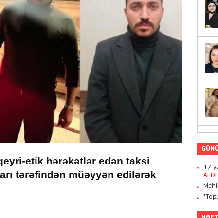
GÜNÜ
eyri-etik hərəkətlər edən taksi
17 ya
arı tərəfindən müəyyən edilərək
ALDI
Mehi
"Topp
HƏFT