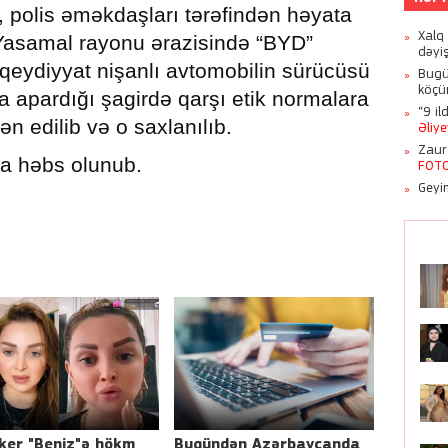
i, polis əməkdaşları tərəfindən həyata
Xalq
 Yasamal rayonu ərazisində “BYD”
dəyi
qeydiyyat nişanlı avtomobilin sürücüsü
Bugü
köçü
 apardığı şagirdə qarşı etik normalara
“9 il
n edilib və o saxlanılıb.
Əliy
Zaur
a həbs olunub.
FOT
Geyim
Azər
ker "Beniz"ə hökm
Bugündən Azərbaycanda