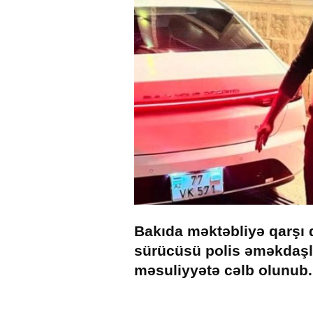
Bakıda məktəbliyə qarşı q
sürücüsü polis əməkdaşl
məsuliyyətə cəlb olunub.