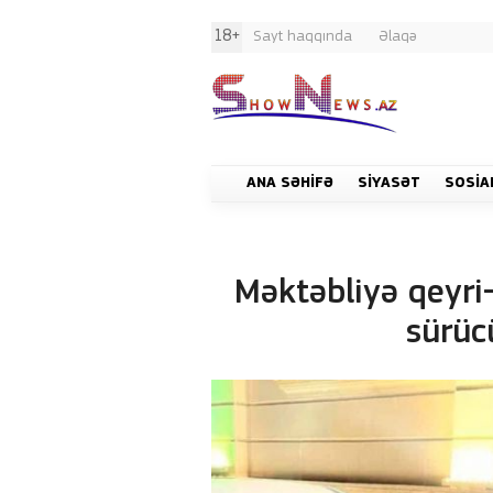
18+
Sayt haqqında
Əlaqə
ANA SƏHIFƏ
SIYASƏT
SOSIA
Məktəbliyə qeyri-
sürüc