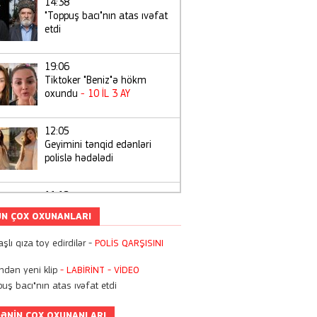
14:38
"Toppuş bacı"nın atas ıvəfat
etdi
19:06
Tiktoker "Beniz"ə hökm
oxundu
- 10 İL 3 AY
12:05
Geyimini tənqid edənləri
polislə hədələdi
11:12
Bugündən Azərbaycanda
N ÇOX OXUNANLARI
kartdan-karta köçürmələrə
limit qoyuldu
şlı qıza toy edirdilər -
POLİS QARŞISINI
22:55
ndən yeni klip
- LABİRİNT
- VİDEO
Zaur Kamalın oğlunun
uş bacı"nın atas ıvəfat etdi
doğum günündən
-
FOTOLAR
ƏNIN ÇOX OXUNANLARI