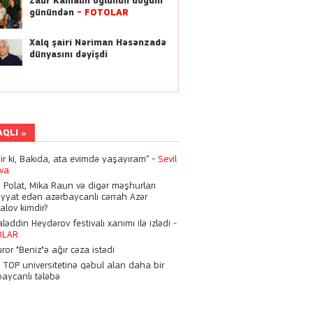
Zaur Kamalın oğlunun doğum
Hüseyn Həsənov 6 il
günündən
-
FOTOLAR
müddətinə həbs oluna bilər
Xalq şairi Nəriman Həsənzadə
15:28
dünyasını dəyişdi
Nigarı komaya salan
həkimlərə bu cəza verildi
15:21
Zirzəmisində ölü döl tapılan
AQLI
“Vital Hospital”da qanun
pozuntuları aşkarlanıb
dir ki, Bakıda, ata evimdə yaşayıram” -
Sevil
eva
23:17
n Polat, Mika Raun və digər məşhurları
“Ekranda əzilmiş, döyülmüş
iyyat edən azərbaycanlı cərrah Azər
alov kimdir?
qadın görməyi xoşlayırıq"
əddin Heydərov festivalı xanımı ilə izlədi
-
OLAR
13:55
ror "Beniz"ə ağır cəza istədi
Kəmaləddin Heydərov
n TOP universitetinə qəbul alan daha bir
festivalı xanımı ilə izlədi
-
baycanlı tələbə
FOTOLAR