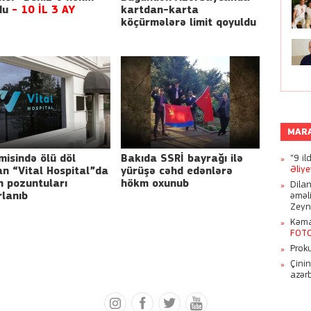
du
- 10 İL 3 AY
kartdan-karta
köçürmələrə limit qoyuldu
MAR
misində ölü döl
Bakıda SSRİ bayrağı ilə
“9 il
Əliy
an “Vital Hospital”da
yürüşə cəhd edənlərə
 pozuntuları
hökm oxunub
Dila
lanıb
əməl
Zeyn
Kəmal
FOT
Proku
Çini
azər