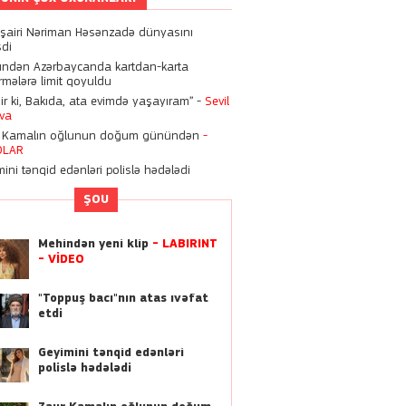
11:11
 şairi Nəriman Həsənzadə dünyasını
“9 ildir ki, Bakıda, ata
şdi
evimdə yaşayıram” -
Sevil
ndən Azərbaycanda kartdan-karta
Əliyeva
rmələrə limit qoyuldu
dir ki, Bakıda, ata evimdə yaşayıram” -
Sevil
10:07
eva
Xalq şairi Nəriman
 Kamalın oğlunun doğum günündən
-
Həsənzadə dünyasını
OLAR
dəyişdi
ini tənqid edənləri polislə hədələdi
01:13
ŞOU
Kriştianu Ronaldo ilə
Corcina Rodrigezin bu
Mehindən yeni klip
- LABİRİNT
həftəsonu ailə qurur?
- VİDEO
22:21
"Toppuş bacı"nın atas ıvəfat
Dilan Polat, Mika Raun və
etdi
digər məşhurları əməliyyat
edən azərbaycanlı cərrah
Geyimini tənqid edənləri
 Zeynalov kimdir?
polislə hədələdi
21:46