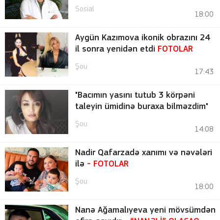
Sosial
18:00
Aygün Kazımova ikonik obrazını 24
il sonra yenidən etdi
FOTOLAR
Şou
17:43
"Bacımın yasını tutub 3 körpəni
taleyin ümidinə buraxa bilməzdim"
Şou
14:08
Nadir Qafarzadə xanımı və nəvələri
ilə
-
FOTOLAR
Şou
18:00
Nanə Ağamalıyeva yeni mövsümdən