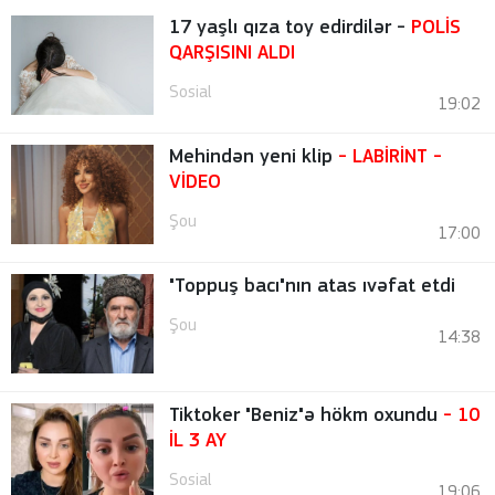
17 yaşlı qıza toy edirdilər -
POLİS
QARŞISINI ALDI
Sosial
19:02
Mehindən yeni klip
- LABİRİNT
-
VİDEO
Şou
17:00
"Toppuş bacı"nın atas ıvəfat etdi
Şou
14:38
Tiktoker "Beniz"ə hökm oxundu
- 10
İL 3 AY
Sosial
19:06