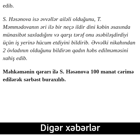
edib.
S. Həsənova isə əvvəllər ailəli olduğunu, T.
Məmmədovanın əri ilə bir neçə ildir dini kəbin əsasında
münasibət saxladığını və qarşı tərəf onu əsəbiləşdirdiyi
üçün iş yerinə hücum etdiyini bildirib. Əvvəlki nikahından
2 övladının olduğunu bildirən qadın həbs edilməməsini
xahiş edib.
Məhkəmənin qərarı ilə S. Həsənova 100 manat cərimə
edilərək sərbəst buraxılıb.
Digər xəbərlər