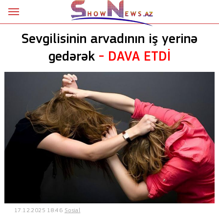
Ana səhifə
Sevgilisinin arvadının iş yerinə
Siyasət
gedərək
- DAVA ETDİ
Sosial
Kriminal
Şou
18+
Astrologiya
Hadisə
İdman
17.12.2025 18:46
Sosial
Dünya