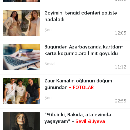
Geyimini tənqid edənləri polislə
hədələdi
Şou
12:05
Bugündən Azərbaycanda kartdan-
karta köçürmələrə limit qoyuldu
Sosial
11:12
Zaur Kamalın oğlunun doğum
günündən
-
FOTOLAR
Şou
22:55
“9 ildir ki, Bakıda, ata evimdə
yaşayıram” -
Sevil Əliyeva