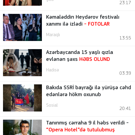
23:17
Kəmaləddin Heydərov festivalı
xanımı ilə izlədi
-
FOTOLAR
Maraqlı
13:55
Azərbaycanda 15 yaşlı qızla
evlənən şəxs
HƏBS OLUND
Hadisə
03:39
Bakıda SSRİ bayrağı ilə yürüşə cəhd
edənlərə hökm oxunub
Sosial
20:41
Tanınmış cərraha 9 il həbs verildi -
“Opera Hotel”də tutulubmuş