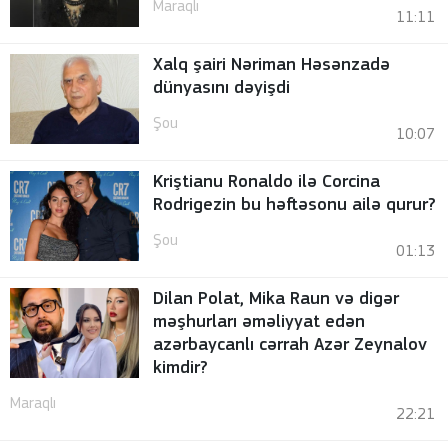
Maraqlı
11:11
Xalq şairi Nəriman Həsənzadə
dünyasını dəyişdi
Şou
10:07
Kriştianu Ronaldo ilə Corcina
Rodrigezin bu həftəsonu ailə qurur?
Şou
01:13
Dilan Polat, Mika Raun və digər
məşhurları əməliyyat edən
azərbaycanlı cərrah Azər Zeynalov
kimdir?
Maraqlı
22:21