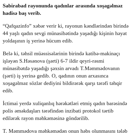
Sabirabad rayonunda qadınlar arasında xoşagəlməz
hadisə baş verib.
“Qafqazinfo” xəbər verir ki, rayonun kəndlərindən birində
© 2026. Shownews.az
Created by Netservice.az
44 yaşlı qadın sevgi münasibətində yaşadığı kişinin həyat
yoldaşının iş yerinə hücum edib.
Belə ki, təhsil müəssisələrinin birində katibə-makinaçı
işləyən S.Həsənova (şərti) 6-7 ildir qeyri-rəsmi
münasibətdə yaşadığı şəxsin arvadı T.Məmmədovanın
(şərti) iş yerinə gedib. O, qadının onun arxasınca
xoşagəlməz sözlər dediyini bildirərək qarşı tərəfi təhqir
edib.
İctimai yerdə xuliqanlıq hərəkətləri etmiş qadın barəsində
polis əməkdaşları tərəfindən inzibati protokol tərtib
edilərək rayon məhkəməsinə göndərilib.
T. Məmmədova məhkəmədən onun həbs olunmasını tələb