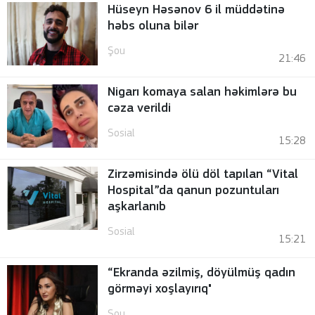
Hüseyn Həsənov 6 il müddətinə
həbs oluna bilər
Şou
21:46
Nigarı komaya salan həkimlərə bu
cəza verildi
Sosial
15:28
Zirzəmisində ölü döl tapılan “Vital
Hospital”da qanun pozuntuları
aşkarlanıb
Sosial
15:21
“Ekranda əzilmiş, döyülmüş qadın
görməyi xoşlayırıq"
Şou