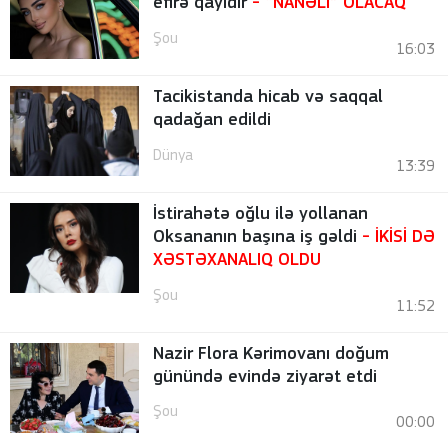
efirə qayıdır
- “NANƏLİ” OLACAQ
Şou
16:03
Tacikistanda hicab və saqqal
qadağan edildi
Dünya
13:39
İstirahətə oğlu ilə yollanan
Oksananın başına iş gəldi
- İKİSİ DƏ
XƏSTƏXANALIQ OLDU
Şou
11:52
Nazir Flora Kərimovanı doğum
günündə evində ziyarət etdi
Şou
00:00