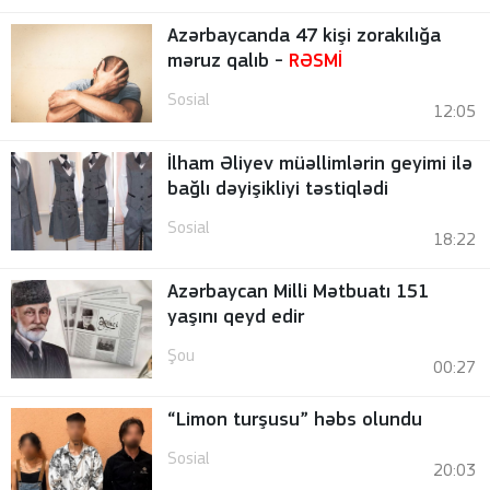
Azərbaycanda 47 kişi zorakılığa
məruz qalıb -
RƏSMİ
Sosial
12:05
İlham Əliyev müəllimlərin geyimi ilə
bağlı dəyişikliyi təstiqlədi
Sosial
18:22
Azərbaycan Milli Mətbuatı 151
yaşını qeyd edir
Şou
00:27
“Limon turşusu” həbs olundu
Sosial
20:03