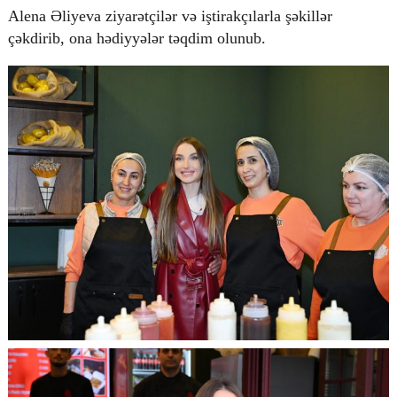
Alena Əliyeva ziyarətçilər və iştirakçılarla şəkillər
çəkdirib, ona hədiyyələr təqdim olunub.