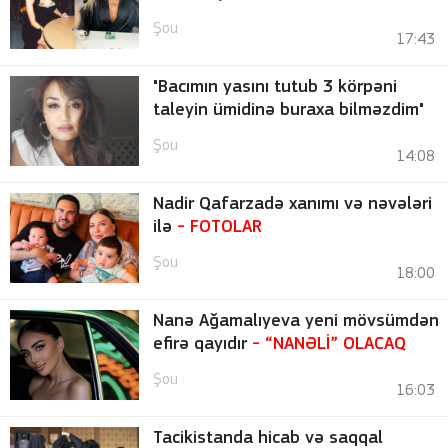
Şou
17:43
"Bacımın yasını tutub 3 körpəni
taleyin ümidinə buraxa bilməzdim"
Şou
14:08
Nadir Qafarzadə xanımı və nəvələri
ilə
-
FOTOLAR
Şou
18:00
Nanə Ağamalıyeva yeni mövsümdən
efirə qayıdır
- “NANƏLİ” OLACAQ
Şou
16:03
Tacikistanda hicab və saqqal