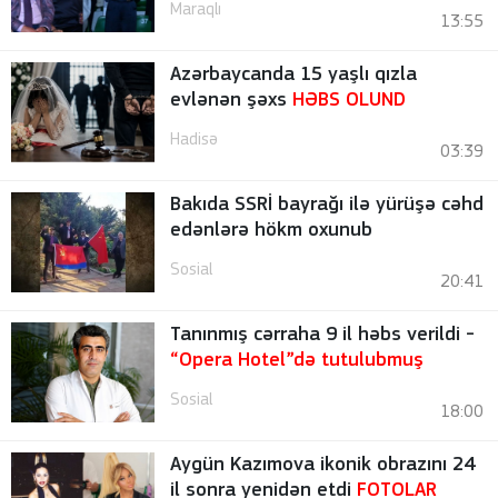
Maraqlı
13:55
Azərbaycanda 15 yaşlı qızla
evlənən şəxs
HƏBS OLUND
Hadisə
03:39
Bakıda SSRİ bayrağı ilə yürüşə cəhd
edənlərə hökm oxunub
Sosial
20:41
Tanınmış cərraha 9 il həbs verildi -
“Opera Hotel”də tutulubmuş
Sosial
18:00
Aygün Kazımova ikonik obrazını 24
il sonra yenidən etdi
FOTOLAR