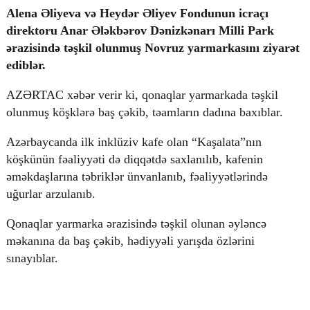
Alena Əliyeva və Heydər Əliyev Fondunun icraçı
direktoru Anar Ələkbərov Dənizkənarı Milli Park
ərazisində təşkil olunmuş Novruz yarmarkasını ziyarət
© 2026. Shownews.az
ediblər.
Created by Netservice.az
AZƏRTAC xəbər verir ki, qonaqlar yarmarkada təşkil
olunmuş köşklərə baş çəkib, təamların dadına baxıblar.
Azərbaycanda ilk inklüziv kafe olan “Kaşalata”nın
köşkünün fəaliyyəti də diqqətdə saxlanılıb, kafenin
əməkdaşlarına təbriklər ünvanlanıb, fəaliyyətlərində
uğurlar arzulanıb.
Qonaqlar yarmarka ərazisində təşkil olunan əyləncə
məkanına da baş çəkib, hədiyyəli yarışda özlərini
sınayıblar.