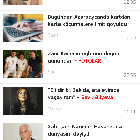
12:05
Bugündən Azərbaycanda kartdan-
karta köçürmələrə limit qoyuldu
Sosial
11:12
Zaur Kamalın oğlunun doğum
günündən
-
FOTOLAR
Şou
22:55
“9 ildir ki, Bakıda, ata evimdə
yaşayıram” -
Sevil Əliyeva
Maraqlı
11:11
Xalq şairi Nəriman Həsənzadə
dünyasını dəyişdi