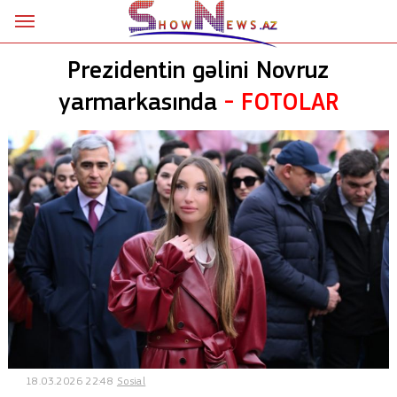
Ana səhifə
Prezidentin gəlini Novruz
Siyasət
yarmarkasında
-
FOTOLAR
Sosial
Kriminal
Şou
18+
Astrologiya
Hadisə
İdman
18.03.2026 22:48
Sosial
Dünya