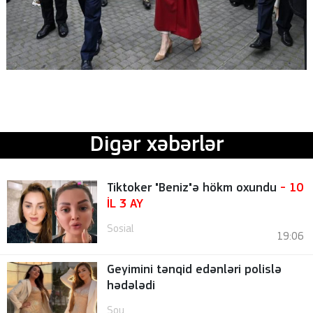
Digər xəbərlər
Tiktoker "Beniz"ə hökm oxundu
- 10
İL 3 AY
Sosial
19:06
Geyimini tənqid edənləri polislə
hədələdi
Şou