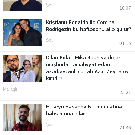
Şou
10:07
Kriştianu Ronaldo ilə Corcina
Rodrigezin bu həftəsonu ailə qurur?
Şou
01:13
Dilan Polat, Mika Raun və digər
məşhurları əməliyyat edən
azərbaycanlı cərrah Azər Zeynalov
kimdir?
Maraqlı
22:21
Hüseyn Həsənov 6 il müddətinə
həbs oluna bilər
Şou
21:46