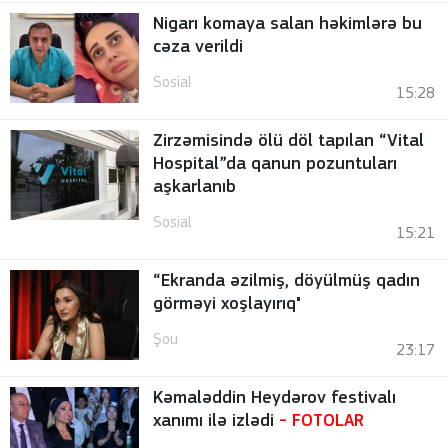
Nigarı komaya salan həkimlərə bu
cəza verildi
Sosial
15:28
Zirzəmisində ölü döl tapılan “Vital
Hospital”da qanun pozuntuları
aşkarlanıb
Sosial
15:21
“Ekranda əzilmiş, döyülmüş qadın
görməyi xoşlayırıq"
Şou
23:17
Kəmaləddin Heydərov festivalı
xanımı ilə izlədi
-
FOTOLAR