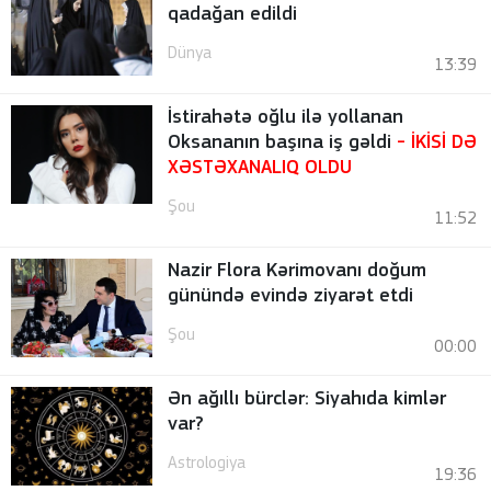
qadağan edildi
Dünya
13:39
İstirahətə oğlu ilə yollanan
Oksananın başına iş gəldi
- İKİSİ DƏ
XƏSTƏXANALIQ OLDU
Şou
11:52
Nazir Flora Kərimovanı doğum
günündə evində ziyarət etdi
Şou
00:00
Ən ağıllı bürclər: Siyahıda kimlər
var?
Astrologiya
19:36