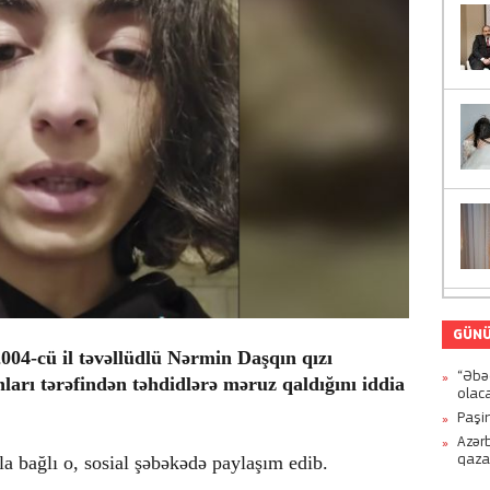
GÜNÜ
004-cü il təvəllüdlü Nərmin Daşqın qızı
“Əbə
ınları tərəfindən təhdidlərə məruz qaldığını iddia
olac
Paşi
Azər
qaz
la bağlı o, sosial şəbəkədə paylaşım edib.