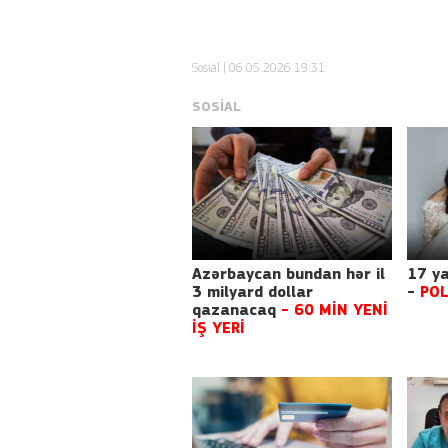
Sosial
| 06.05.2026 19:31
SOSIAL
Azərbaycan bundan hər il
17 ya
3 milyard dollar
-
POL
qazanacaq
- 60 MİN YENİ
İŞ YERİ