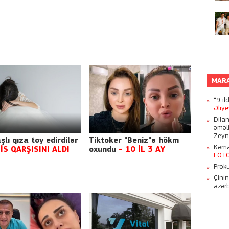
MAR
“9 il
Əliy
Azər
Dila
əməl
Zeyn
şlı qıza toy edirdilər
Tiktoker "Beniz"ə hökm
Kəmal
İS QARŞISINI ALDI
oxundu
- 10 İL 3 AY
FOT
Proku
Çini
azər