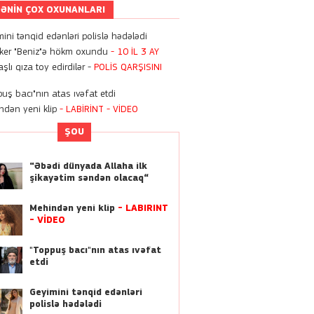
ƏNIN ÇOX OXUNANLARI
12:05
Geyimini tənqid edənləri
ini tənqid edənləri polislə hədələdi
polislə hədələdi
oker "Beniz"ə hökm oxundu
- 10 İL 3 AY
şlı qıza toy edirdilər -
POLİS QARŞISINI
11:12
Bugündən Azərbaycanda
uş bacı"nın atas ıvəfat etdi
kartdan-karta köçürmələrə
ndən yeni klip
- LABİRİNT
- VİDEO
limit qoyuldu
ŞOU
22:55
Zaur Kamalın oğlunun
“Əbədi dünyada Allaha ilk
doğum günündən
-
şikayətim səndən olacaq“
FOTOLAR
Mehindən yeni klip
- LABİRİNT
11:11
- VİDEO
“9 ildir ki, Bakıda, ata
evimdə yaşayıram” -
Sevil
"Toppuş bacı"nın atas ıvəfat
Əliyeva
etdi
10:07
Geyimini tənqid edənləri
Xalq şairi Nəriman
polislə hədələdi
Həsənzadə dünyasını