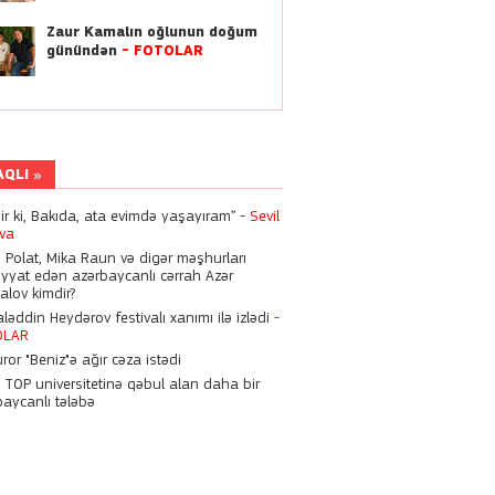
dəyişdi
Zaur Kamalın oğlunun doğum
günündən
-
FOTOLAR
01:13
Kriştianu Ronaldo ilə
Corcina Rodrigezin bu
həftəsonu ailə qurur?
22:21
AQLI
Dilan Polat, Mika Raun və
digər məşhurları əməliyyat
dir ki, Bakıda, ata evimdə yaşayıram” -
Sevil
edən azərbaycanlı cərrah
eva
 Zeynalov kimdir?
n Polat, Mika Raun və digər məşhurları
iyyat edən azərbaycanlı cərrah Azər
21:46
alov kimdir?
Hüseyn Həsənov 6 il
əddin Heydərov festivalı xanımı ilə izlədi
-
müddətinə həbs oluna bilər
OLAR
ror "Beniz"ə ağır cəza istədi
n TOP universitetinə qəbul alan daha bir
15:28
baycanlı tələbə
Nigarı komaya salan
həkimlərə bu cəza verildi
15:21