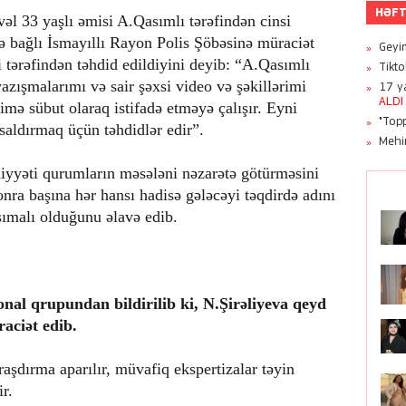
HƏFT
vəl 33 yaşlı əmisi A.Qasımlı tərəfindən cinsi
lə bağlı İsmayıllı Rayon Polis Şöbəsinə müraciət
Geyim
i tərəfindən təhdid edildiyini deyib: “A.Qasımlı
Tikt
zışmalarımı və sair şəxsi video və şəkillərimi
17 ya
ALDI
mə sübut olaraq istifadə etməyə çalışır. Eyni
"Topp
aldırmaq üçün təhdidlər edir”.
Mehi
iyyəti qurumların məsələni nəzarətə götürməsini
nra başına hər hansı hadisə gələcəyi təqdirdə adını
şımalı olduğunu əlavə edib.
al qrupundan bildirilib ki, N.Şirəliyeva qeyd
raciət edib.
aşdırma aparılır, müvafiq ekspertizalar təyin
r.