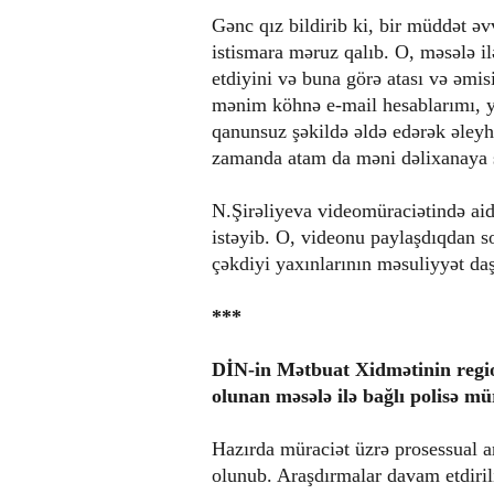
Gənc qız bildirib ki, bir müddət əv
istismara məruz qalıb. O, məsələ i
etdiyini və buna görə atası və əmis
mənim köhnə e-mail hesablarımı, ya
qanunsuz şəkildə əldə edərək əleyhi
zamanda atam da məni dəlixanaya s
N.Şirəliyeva videomüraciətində aid
istəyib. O, videonu paylaşdıqdan so
çəkdiyi yaxınlarının məsuliyyət da
***
DİN-in Mətbuat Xidmətinin region
olunan məsələ ilə bağlı polisə mü
Hazırda müraciət üzrə prosessual ar
olunub. Araşdırmalar davam etdirili