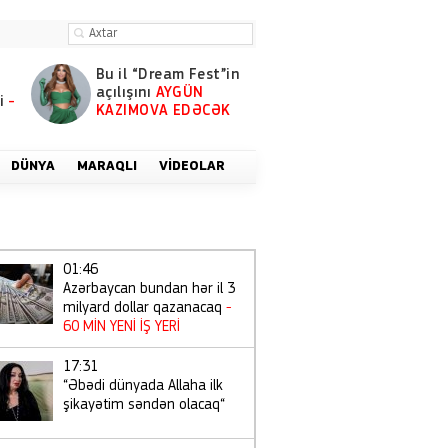
Bu il “Dream Fest”in
açılışını
AYGÜN
i
-
KAZIMOVA EDƏCƏK
DÜNYA
MARAQLI
VIDEOLAR
01:46
Azərbaycan bundan hər il 3
milyard dollar qazanacaq
-
60 MİN YENİ İŞ YERİ
17:31
“Əbədi dünyada Allaha ilk
şikayətim səndən olacaq“