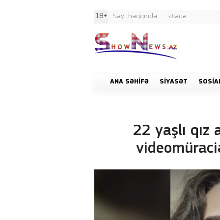
18+
Sayt haqqında
Əlaqə
ANA SƏHIFƏ
SIYASƏT
SOSIA
22 yaşlı qız 
videomüraci