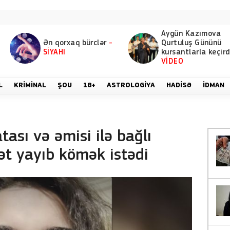
Aygün Kazımova
Ən qorxaq bürclər
-
Qurtuluş Gününü
SİYAHI
kursantlarla keçird
VİDEO
L
KRIMINAL
ŞOU
18+
ASTROLOGIYA
HADISƏ
İDMAN
atası və əmisi ilə bağlı
ət yayıb kömək istədi