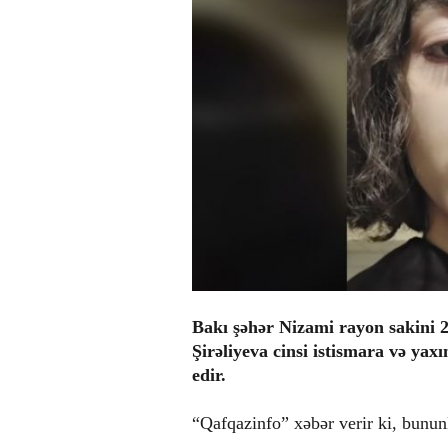
Bakı şəhər Nizami rayon sakini 2
Şirəliyeva cinsi istismara və yax
edir.
“Qafqazinfo” xəbər verir ki, bunun