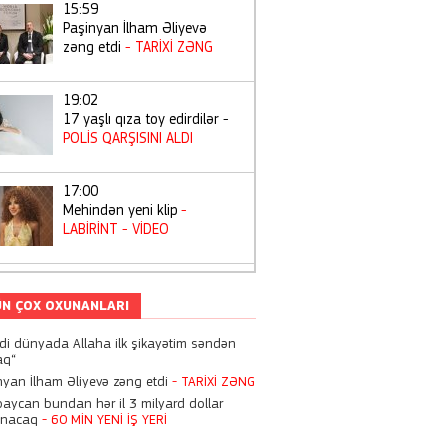
15:59
Paşinyan İlham Əliyevə
zəng etdi
- TARİXİ ZƏNG
19:02
17 yaşlı qıza toy edirdilər -
POLİS QARŞISINI ALDI
17:00
Mehindən yeni klip
-
LABİRİNT
- VİDEO
14:38
"Toppuş bacı"nın atas ıvəfat
N ÇOX OXUNANLARI
etdi
di dünyada Allaha ilk şikayətim səndən
aq“
19:06
nyan İlham Əliyevə zəng etdi
- TARİXİ ZƏNG
Tiktoker "Beniz"ə hökm
baycan bundan hər il 3 milyard dollar
oxundu
- 10 İL 3 AY
anacaq
- 60 MİN YENİ İŞ YERİ