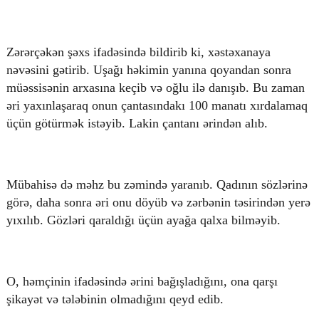
Zərərçəkən şəxs ifadəsində bildirib ki, xəstəxanaya
nəvəsini gətirib. Uşağı həkimin yanına qoyandan sonra
müəssisənin arxasına keçib və oğlu ilə danışıb. Bu zaman
əri yaxınlaşaraq onun çantasındakı 100 manatı xırdalamaq
üçün götürmək istəyib. Lakin çantanı ərindən alıb.
Mübahisə də məhz bu zəmində yaranıb. Qadının sözlərinə
görə, daha sonra əri onu döyüb və zərbənin təsirindən yerə
yıxılıb. Gözləri qaraldığı üçün ayağa qalxa bilməyib.
O, həmçinin ifadəsində ərini bağışladığını, ona qarşı
şikayət və tələbinin olmadığını qeyd edib.