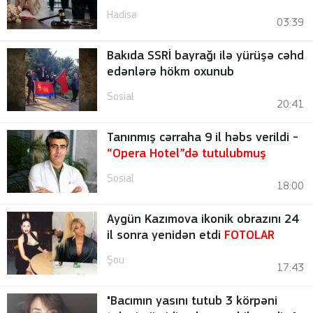
Hadisə
03:39
Bakıda SSRİ bayrağı ilə yürüşə cəhd
edənlərə hökm oxunub
Sosial
20:41
Tanınmış cərraha 9 il həbs verildi -
“Opera Hotel”də tutulubmuş
Sosial
18:00
Aygün Kazımova ikonik obrazını 24
il sonra yenidən etdi
FOTOLAR
Şou
17:43
"Bacımın yasını tutub 3 körpəni