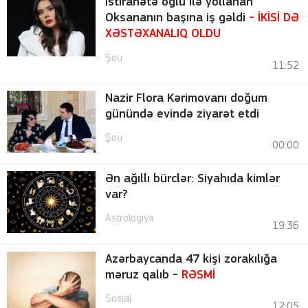
İstirahətə oğlu ilə yollanan
Oksananın başına iş gəldi
- İKİSİ DƏ
XƏSTƏXANALIQ OLDU
Şou
11:52
Nazir Flora Kərimovanı doğum
günündə evində ziyarət etdi
Şou
00:00
Ən ağıllı bürclər: Siyahıda kimlər
var?
Astrologiya
19:36
Azərbaycanda 47 kişi zorakılığa
məruz qalıb -
RƏSMİ
Sosial
12:05