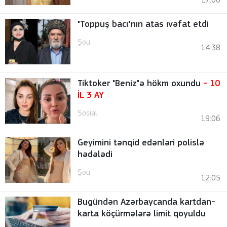
17:00
"Toppuş bacı"nın atas ıvəfat etdi
Şou
14:38
Tiktoker "Beniz"ə hökm oxundu
- 10
İL 3 AY
Sosial
19:06
Geyimini tənqid edənləri polislə
hədələdi
Şou
12:05
Bugündən Azərbaycanda kartdan-
karta köçürmələrə limit qoyuldu