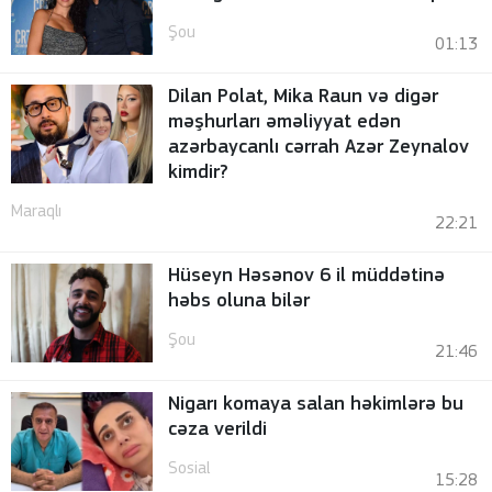
Şou
01:13
Dilan Polat, Mika Raun və digər
məşhurları əməliyyat edən
azərbaycanlı cərrah Azər Zeynalov
kimdir?
Maraqlı
22:21
Hüseyn Həsənov 6 il müddətinə
həbs oluna bilər
Şou
21:46
Nigarı komaya salan həkimlərə bu
cəza verildi
Sosial
15:28