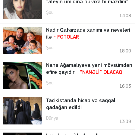
taleyin ümidinə buraxa bilməzdim"
Şou
14:08
Nadir Qafarzadə xanımı və nəvələri
ilə
-
FOTOLAR
Şou
18:00
Nanə Ağamalıyeva yeni mövsümdən
efirə qayıdır
- “NANƏLİ” OLACAQ
Şou
16:03
Tacikistanda hicab və saqqal
qadağan edildi
Dünya
13:39