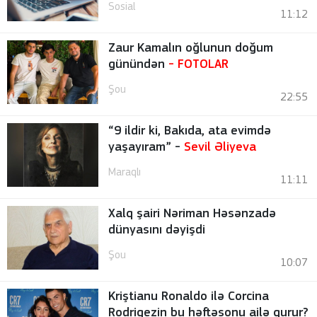
Sosial
11:12
Zaur Kamalın oğlunun doğum
günündən
-
FOTOLAR
Şou
22:55
“9 ildir ki, Bakıda, ata evimdə
yaşayıram” -
Sevil Əliyeva
Maraqlı
11:11
Xalq şairi Nəriman Həsənzadə
dünyasını dəyişdi
Şou
10:07
Kriştianu Ronaldo ilə Corcina
Rodrigezin bu həftəsonu ailə qurur?