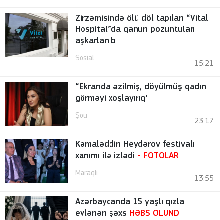
Zirzəmisində ölü döl tapılan “Vital
Hospital”da qanun pozuntuları
aşkarlanıb
Sosial
15:21
“Ekranda əzilmiş, döyülmüş qadın
görməyi xoşlayırıq"
Şou
23:17
Kəmaləddin Heydərov festivalı
xanımı ilə izlədi
-
FOTOLAR
Maraqlı
13:55
Azərbaycanda 15 yaşlı qızla
evlənən şəxs
HƏBS OLUND