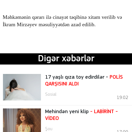
Məhkəmənin qərarı ilə cinayət təqibinə xitam verilib və
İkram Mirzəyev məsuliyyətdən azad edilib.
Digər xəbərlər
17 yaşlı qıza toy edirdilər -
POLİS
QARŞISINI ALDI
Sosial
19:02
Mehindən yeni klip
- LABİRİNT
-
VİDEO
Şou