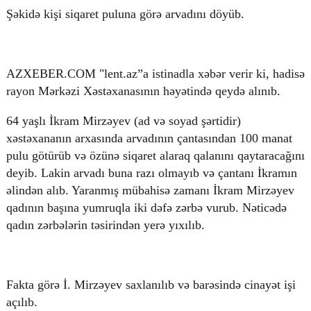
Şəkidə kişi siqaret puluna görə arvadını döyüb.
© 2026. Shownews.az
AZXEBER.COM "lent.az”a istinadla xəbər verir ki, hadisə
Created by Netservice.az
rayon Mərkəzi Xəstəxanasının həyətində qeydə alınıb.
64 yaşlı İkram Mirzəyev (ad və soyad şərtidir)
xəstəxananın arxasında arvadının çantasından 100 manat
pulu götürüb və özünə siqaret alaraq qalanını qaytaracağını
deyib. Lakin arvadı buna razı olmayıb və çantanı İkramın
əlindən alıb. Yaranmış mübahisə zamanı İkram Mirzəyev
qadının başına yumruqla iki dəfə zərbə vurub. Nəticədə
qadın zərbələrin təsirindən yerə yıxılıb.
Fakta görə İ. Mirzəyev saxlanılıb və barəsində cinayət işi
açılıb.