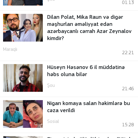
01:13
Dilan Polat, Mika Raun və digər
məşhurları əməliyyat edən
azərbaycanlı cərrah Azər Zeynalov
kimdir?
Maraqlı
22:21
Hüseyn Həsənov 6 il müddətinə
həbs oluna bilər
Şou
21:46
Nigarı komaya salan həkimlərə bu
cəza verildi
Sosial
15:28