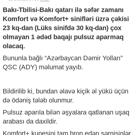
Bakı-Tbilisi-Bakı qatarı ilə səfər zamanı
Komfort və Komfort+ sinifləri üzrə çəkisi
© 2026. Shownews.az
23 kq-dan (Lüks sinifdə 30 kq-dan) çox
Created by Netservice.az
olmayan 1 ədəd baqajı pulsuz aparmaq
olacaq.
Bununla bağlı “Azərbaycan Dəmir Yolları”
QSC (ADY) məlumat yayıb.
Bildirilib ki, bundan əlavə kiçik əl yükü üçün
də ödəniş tələb olunmur.
Pulsuz aparıla bilən əşyalara qatlanan uşaq
arabası da daxildir.
Komfort+ kupesini tam bron edən sərnişinlər