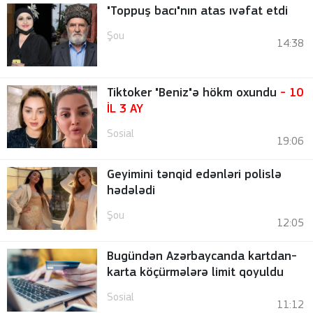
"Toppuş bacı"nın atas ıvəfat etdi
Şou
14:38
Tiktoker "Beniz"ə hökm oxundu
- 10
İL 3 AY
Sosial
19:06
Geyimini tənqid edənləri polislə
hədələdi
Şou
12:05
Bugündən Azərbaycanda kartdan-
karta köçürmələrə limit qoyuldu
Sosial
11:12