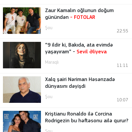
Zaur Kamalın oğlunun doğum
günündən
-
FOTOLAR
Şou
22:55
“9 ildir ki, Bakıda, ata evimdə
yaşayıram” -
Sevil Əliyeva
Maraqlı
11:11
Xalq şairi Nəriman Həsənzadə
dünyasını dəyişdi
Şou
10:07
Kriştianu Ronaldo ilə Corcina
Rodrigezin bu həftəsonu ailə qurur?
Şou