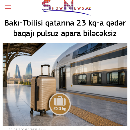
Ana səhifə
Bakı-Tbilisi qatarına 23 kq-a qədər
Siyasət
baqajı pulsuz apara biləcəksiz
Sosial
Kriminal
Şou
18+
Astrologiya
Hadisə
İdman
Dünya
22.05.2026 17:35
Sosial