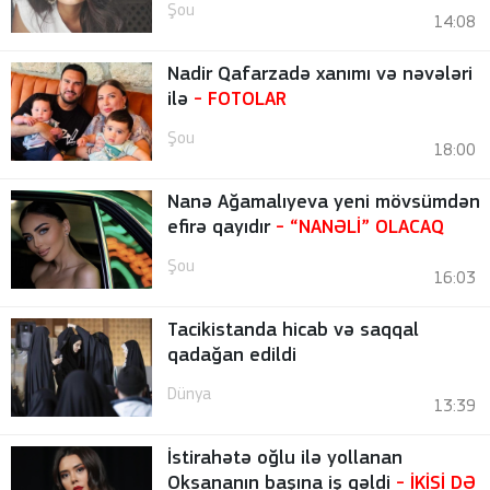
Şou
14:08
Nadir Qafarzadə xanımı və nəvələri
ilə
-
FOTOLAR
Şou
18:00
Nanə Ağamalıyeva yeni mövsümdən
efirə qayıdır
- “NANƏLİ” OLACAQ
Şou
16:03
Tacikistanda hicab və saqqal
qadağan edildi
Dünya
13:39
İstirahətə oğlu ilə yollanan
Oksananın başına iş gəldi
- İKİSİ DƏ