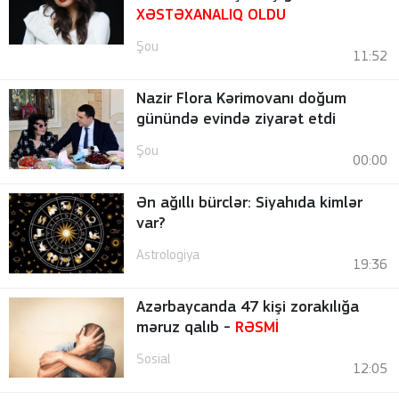
XƏSTƏXANALIQ OLDU
Şou
11:52
Nazir Flora Kərimovanı doğum
günündə evində ziyarət etdi
Şou
00:00
Ən ağıllı bürclər: Siyahıda kimlər
var?
Astrologiya
19:36
Azərbaycanda 47 kişi zorakılığa
məruz qalıb -
RƏSMİ
Sosial
12:05