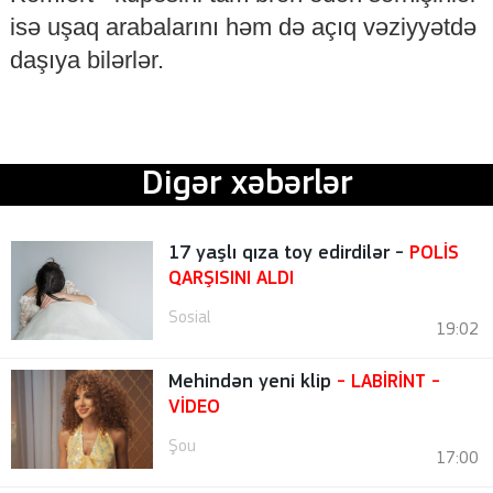
isə uşaq arabalarını həm də açıq vəziyyətdə
daşıya bilərlər.
Digər xəbərlər
17 yaşlı qıza toy edirdilər -
POLİS
QARŞISINI ALDI
Sosial
19:02
Mehindən yeni klip
- LABİRİNT
-
VİDEO
Şou
17:00