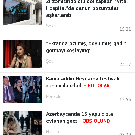
Zirzəmisində ölü döl tapılan “Vital
Hospital”da qanun pozuntuları
aşkarlanıb
Sosial
15:21
“Ekranda əzilmiş, döyülmüş qadın
görməyi xoşlayırıq"
Şou
23:17
Kəmaləddin Heydərov festivalı
xanımı ilə izlədi
-
FOTOLAR
Maraqlı
13:55
Azərbaycanda 15 yaşlı qızla
evlənən şəxs
HƏBS OLUND
Hadisə