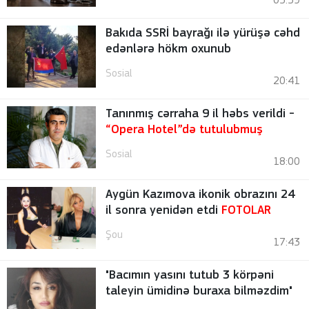
03:39
Bakıda SSRİ bayrağı ilə yürüşə cəhd
edənlərə hökm oxunub
Sosial
20:41
Tanınmış cərraha 9 il həbs verildi -
“Opera Hotel”də tutulubmuş
Sosial
18:00
Aygün Kazımova ikonik obrazını 24
il sonra yenidən etdi
FOTOLAR
Şou
17:43
"Bacımın yasını tutub 3 körpəni
taleyin ümidinə buraxa bilməzdim"