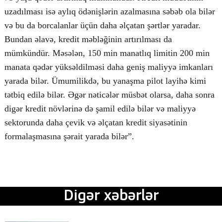
uzadılması isə aylıq ödənişlərin azalmasına səbəb ola bilər
və bu da borcalanlar üçün daha əlçatan şərtlər yaradar.
Bundan əlavə, kredit məbləğinin artırılması da
mümkündür. Məsələn, 150 min manatlıq limitin 200 min
manata qədər yüksəldilməsi daha geniş maliyyə imkanları
yarada bilər. Ümumilikdə, bu yanaşma pilot layihə kimi
tətbiq edilə bilər. Əgər nəticələr müsbət olarsa, daha sonra
digər kredit növlərinə də şamil edilə bilər və maliyyə
sektorunda daha çevik və əlçatan kredit siyasətinin
formalaşmasına şərait yarada bilər”.
Digər xəbərlər