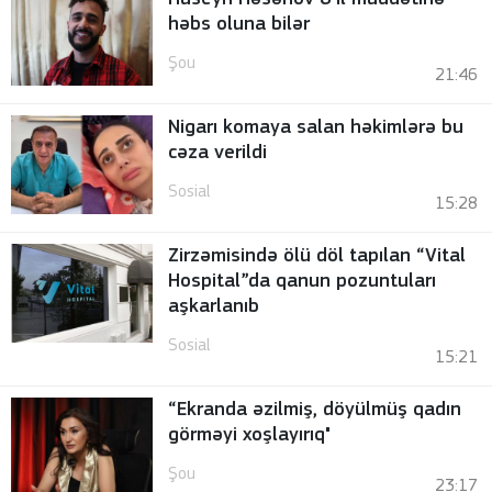
həbs oluna bilər
Şou
21:46
Nigarı komaya salan həkimlərə bu
cəza verildi
Sosial
15:28
Zirzəmisində ölü döl tapılan “Vital
Hospital”da qanun pozuntuları
aşkarlanıb
Sosial
15:21
“Ekranda əzilmiş, döyülmüş qadın
görməyi xoşlayırıq"
Şou
23:17