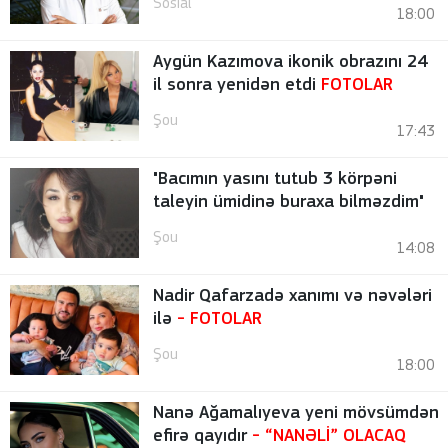
Sosial
18:00
Aygün Kazımova ikonik obrazını 24
il sonra yenidən etdi
FOTOLAR
Şou
17:43
"Bacımın yasını tutub 3 körpəni
taleyin ümidinə buraxa bilməzdim"
Şou
14:08
Nadir Qafarzadə xanımı və nəvələri
ilə
-
FOTOLAR
Şou
18:00
Nanə Ağamalıyeva yeni mövsümdən
efirə qayıdır
- “NANƏLİ” OLACAQ