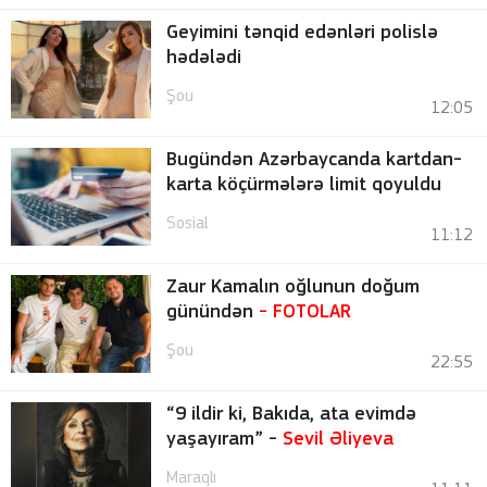
Geyimini tənqid edənləri polislə
hədələdi
Şou
12:05
Bugündən Azərbaycanda kartdan-
karta köçürmələrə limit qoyuldu
Sosial
11:12
Zaur Kamalın oğlunun doğum
günündən
-
FOTOLAR
Şou
22:55
“9 ildir ki, Bakıda, ata evimdə
yaşayıram” -
Sevil Əliyeva
Maraqlı