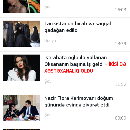
Şou
16:03
Tacikistanda hicab və saqqal
qadağan edildi
Dünya
13:39
İstirahətə oğlu ilə yollanan
Oksananın başına iş gəldi
- İKİSİ DƏ
XƏSTƏXANALIQ OLDU
Şou
11:52
Nazir Flora Kərimovanı doğum
günündə evində ziyarət etdi
Şou
00:00