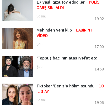
17 yaşlı qıza toy edirdilər -
POLİS
QARŞISINI ALDI
Sosial
19:02
Mehindən yeni klip
- LABİRİNT
-
VİDEO
Şou
17:00
"Toppuş bacı"nın atas ıvəfat etdi
Şou
14:38
Tiktoker "Beniz"ə hökm oxundu
- 10
İL 3 AY
Sosial
19:06