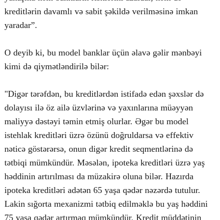
kreditlərin davamlı və sabit şəkildə verilməsinə imkan
yaradar”.
O deyib ki, bu model banklar üçün əlavə gəlir mənbəyi
kimi də qiymətləndirilə bilər:
"Digər tərəfdən, bu kreditlərdən istifadə edən şəxslər də
dolayısı ilə öz ailə üzvlərinə və yaxınlarına müəyyən
maliyyə dəstəyi təmin etmiş olurlar. Əgər bu model
istehlak kreditləri üzrə özünü doğruldarsa və effektiv
nəticə göstərərsə, onun digər kredit seqmentlərinə də
tətbiqi mümkündür. Məsələn, ipoteka kreditləri üzrə yaş
həddinin artırılması da müzakirə oluna bilər. Hazırda
ipoteka kreditləri adətən 65 yaşa qədər nəzərdə tutulur.
Lakin sığorta mexanizmi tətbiq edilməklə bu yaş həddini
75 yaşa qədər artırmaq mümkündür. Kredit müddətinin