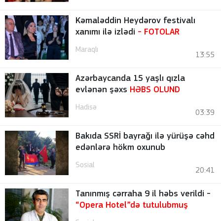
Kəmaləddin Heydərov festivalı
xanımı ilə izlədi
-
FOTOLAR
Maraqlı
13:55
Azərbaycanda 15 yaşlı qızla
evlənən şəxs
HƏBS OLUND
Hadisə
03:39
Bakıda SSRİ bayrağı ilə yürüşə cəhd
edənlərə hökm oxunub
Sosial
20:41
Tanınmış cərraha 9 il həbs verildi -
“Opera Hotel”də tutulubmuş