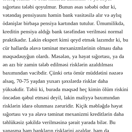
sığortası tələbi qoyulmur. Bunun əsas səbəbi odur ki,
vətəndaş pensiyasını həmin bank vasitəsilə alır və aylıq
ödənişlər birbaşa pensiya kartından tutulur. Ümumilikdə,
kreditin pensiya aldığı bank tərəfindən verilməsi normal
praktikadır. Lakin ekspert kimi qeyd etmək lazımdır ki, bu
cür hallarda əlavə təminat mexanizmlərinin olması daha
məqsədəuyğun olardı. Məsələn, ya həyat sığortası, ya da
ən azı bir zamin tələb edilməsi risklərin azaldılması
baxımından vacibdir. Çünki orta ömür müddətini nəzərə
alsaq, 70-75 yaşdan yuxarı şəxslərdə risklər daha
yüksəkdir. Təbii ki, burada məqsəd heç kimin ölüm riskini
öncədən qəbul etməsi deyil, lakin maliyyə baxımından
risklərin idarə olunması zəruridir. Kiçik məbləğdə həyat
sığortası və ya əlavə təminat mexanizmi kreditlərin daha
təhlükəsiz şəkildə verilməsinə şərait yarada bilər. Bu
yanaşma həm bankların risklərini azaldar, həm də