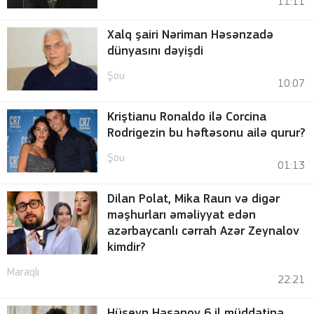
11:11
Xalq şairi Nəriman Həsənzadə
dünyasını dəyişdi
Şou
10:07
Kriştianu Ronaldo ilə Corcina
Rodrigezin bu həftəsonu ailə qurur?
Şou
01:13
Dilan Polat, Mika Raun və digər
məşhurları əməliyyat edən
azərbaycanlı cərrah Azər Zeynalov
kimdir?
Maraqlı
22:21
Hüseyn Həsənov 6 il müddətinə