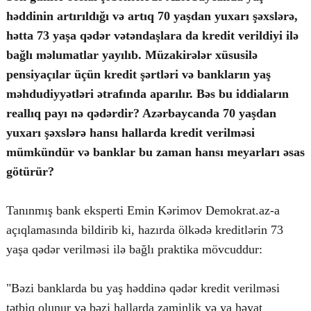
həddinin artırıldığı və artıq 70 yaşdan yuxarı şəxslərə,
hətta 73 yaşa qədər vətəndaşlara da kredit verildiyi ilə
bağlı məlumatlar yayılıb. Müzakirələr xüsusilə
© 2026. Shownews.az
pensiyaçılar üçün kredit şərtləri və bankların yaş
Created by Netservice.az
məhdudiyyətləri ətrafında aparılır. Bəs bu iddiaların
reallıq payı nə qədərdir? Azərbaycanda 70 yaşdan
yuxarı şəxslərə hansı hallarda kredit verilməsi
mümkündür və banklar bu zaman hansı meyarları əsas
götürür?
Tanınmış bank eksperti Emin Kərimov Demokrat.az-a
açıqlamasında bildirib ki, hazırda ölkədə kreditlərin 73
yaşa qədər verilməsi ilə bağlı praktika mövcuddur:
"Bəzi banklarda bu yaş həddinə qədər kredit verilməsi
tətbiq olunur və bəzi hallarda zaminlik və ya həyat