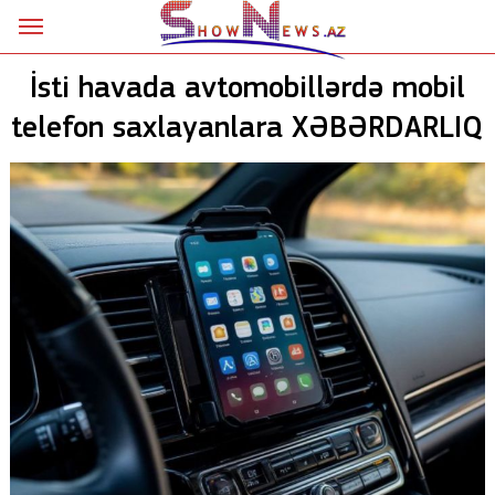
Ana səhifə
İsti havada avtomobillərdə mobil
Siyasət
telefon saxlayanlara XƏBƏRDARLIQ
Sosial
Kriminal
Şou
18+
Astrologiya
Hadisə
İdman
Dünya