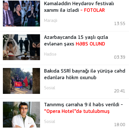
Kəmaləddin Heydərov festivalı
xanımı ilə izlədi
-
FOTOLAR
Maraqlı
13:55
Azərbaycanda 15 yaşlı qızla
evlənən şəxs
HƏBS OLUND
Hadisə
03:39
Bakıda SSRİ bayrağı ilə yürüşə cəhd
edənlərə hökm oxunub
Sosial
20:41
Tanınmış cərraha 9 il həbs verildi -
“Opera Hotel”də tutulubmuş
Sosial
18:00