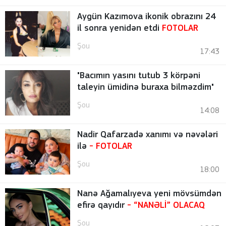
Aygün Kazımova ikonik obrazını 24
il sonra yenidən etdi
FOTOLAR
Şou
17:43
"Bacımın yasını tutub 3 körpəni
taleyin ümidinə buraxa bilməzdim"
Şou
14:08
Nadir Qafarzadə xanımı və nəvələri
ilə
-
FOTOLAR
Şou
18:00
Nanə Ağamalıyeva yeni mövsümdən
efirə qayıdır
- “NANƏLİ” OLACAQ
Şou