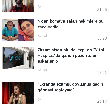
Şou
21:46
Nigarı komaya salan həkimlərə bu
cəza verildi
Sosial
15:28
Zirzəmisində ölü döl tapılan “Vital
Hospital”da qanun pozuntuları
aşkarlanıb
Sosial
15:21
“Ekranda əzilmiş, döyülmüş qadın
görməyi xoşlayırıq"
Şou
23:17