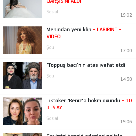
QARŞISINI ALDI
Sosial
19:02
Mehindən yeni klip
- LABİRİNT
-
VİDEO
Şou
17:00
"Toppuş bacı"nın atas ıvəfat etdi
Şou
14:38
Tiktoker "Beniz"ə hökm oxundu
- 10
İL 3 AY
Sosial
19:06