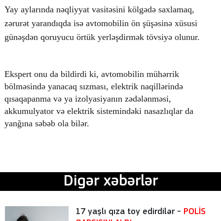
Yay aylarında nəqliyyat vasitəsini kölgədə saxlamaq,
zərurət yarandıqda isə avtomobilin ön şüşəsinə xüsusi
günəşdən qoruyucu örtük yerləşdirmək tövsiyə olunur.
Ekspert onu da bildirdi ki, avtomobilin mühərrik
bölməsində yanacaq sızması, elektrik naqillərində
qısaqapanma və ya izolyasiyanın zədələnməsi,
akkumulyator və elektrik sistemindəki nasazlıqlar da
yanğına səbəb ola bilər.
Digər xəbərlər
17 yaşlı qıza toy edirdilər -
POLİS