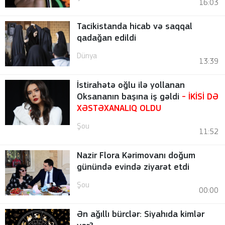
16:03
Tacikistanda hicab və saqqal
qadağan edildi
Dünya
13:39
İstirahətə oğlu ilə yollanan
Oksananın başına iş gəldi
- İKİSİ DƏ
XƏSTƏXANALIQ OLDU
Şou
11:52
Nazir Flora Kərimovanı doğum
günündə evində ziyarət etdi
Şou
00:00
Ən ağıllı bürclər: Siyahıda kimlər