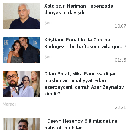
Xalq şairi Nəriman Həsənzadə
dünyasını dəyişdi
Şou
10:07
Kriştianu Ronaldo ilə Corcina
Rodrigezin bu həftəsonu ailə qurur?
Şou
01:13
Dilan Polat, Mika Raun və digər
məşhurları əməliyyat edən
azərbaycanlı cərrah Azər Zeynalov
kimdir?
Maraqlı
22:21
Hüseyn Həsənov 6 il müddətinə
həbs oluna bilər