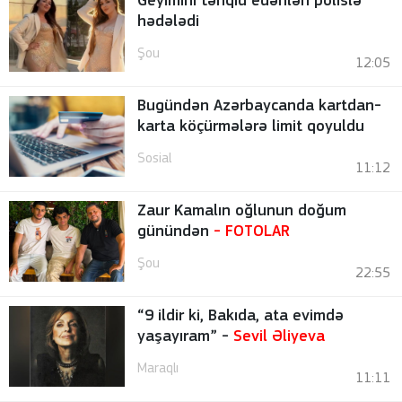
Geyimini tənqid edənləri polislə
hədələdi
Şou
12:05
Bugündən Azərbaycanda kartdan-
karta köçürmələrə limit qoyuldu
Sosial
11:12
Zaur Kamalın oğlunun doğum
günündən
-
FOTOLAR
Şou
22:55
“9 ildir ki, Bakıda, ata evimdə
yaşayıram” -
Sevil Əliyeva
Maraqlı
11:11