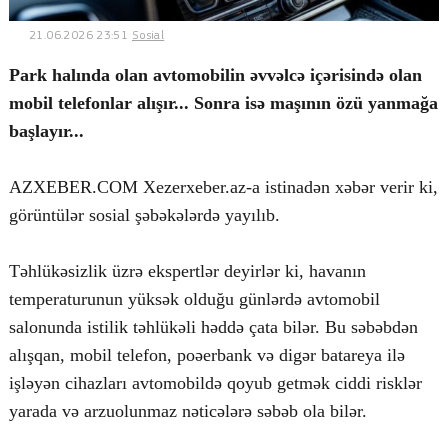
21.06.2026 23:51
Sosial
Park halında olan avtomobilin əvvəlcə içərisində olan
© 2026. Shownews.az
mobil telefonlar alışır... Sonra isə maşının özü yanmağa
Created by Netservice.az
başlayır...
AZXEBER.COM Xezerxeber.az-a istinadən xəbər verir ki,
görüntülər sosial şəbəkələrdə yayılıb.
Təhlükəsizlik üzrə ekspertlər deyirlər ki, havanın
temperaturunun yüksək olduğu günlərdə avtomobil
salonunda istilik təhlükəli həddə çata bilər. Bu səbəbdən
alışqan, mobil telefon, poəerbank və digər batareya ilə
işləyən cihazları avtomobildə qoyub getmək ciddi risklər
yarada və arzuolunmaz nəticələrə səbəb ola bilər.