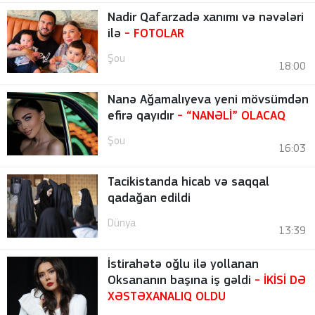
Nadir Qafarzadə xanımı və nəvələri
ilə
-
FOTOLAR
Şou
18:00
Nanə Ağamalıyeva yeni mövsümdən
efirə qayıdır
- “NANƏLİ” OLACAQ
Şou
16:03
Tacikistanda hicab və saqqal
qadağan edildi
Dünya
13:39
İstirahətə oğlu ilə yollanan
Oksananın başına iş gəldi
- İKİSİ DƏ
XƏSTƏXANALIQ OLDU