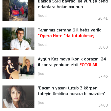
Bakıda SSRİ bayrağı ilə yürüşə cəhd
edənlərə hökm oxunub
Sosial
20:41
Tanınmış cərraha 9 il həbs verildi -
“Opera Hotel”də tutulubmuş
Sosial
18:00
Aygün Kazımova ikonik obrazını 24
il sonra yenidən etdi
FOTOLAR
Şou
17:43
"Bacımın yasını tutub 3 körpəni
taleyin ümidinə buraxa bilməzdim"
Şou
14:08