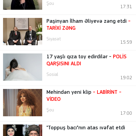
Şou
17:31
Paşinyan İlham Əliyevə zəng etdi
-
TARİXİ ZƏNG
Siyasət
15:59
17 yaşlı qıza toy edirdilər -
POLİS
QARŞISINI ALDI
Sosial
19:02
Mehindən yeni klip
- LABİRİNT
-
VİDEO
Şou
17:00
"Toppuş bacı"nın atas ıvəfat etdi