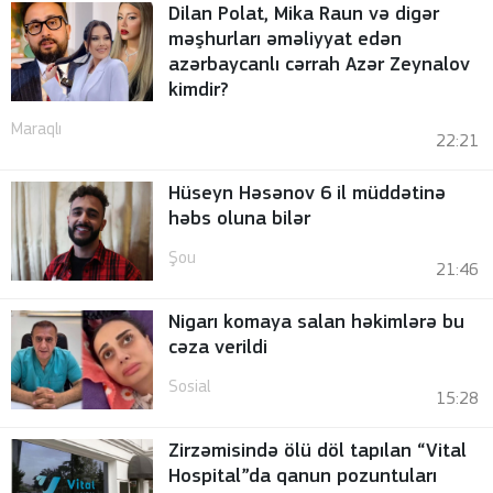
Dilan Polat, Mika Raun və digər
məşhurları əməliyyat edən
azərbaycanlı cərrah Azər Zeynalov
kimdir?
Maraqlı
22:21
Hüseyn Həsənov 6 il müddətinə
həbs oluna bilər
Şou
21:46
Nigarı komaya salan həkimlərə bu
cəza verildi
Sosial
15:28
Zirzəmisində ölü döl tapılan “Vital
Hospital”da qanun pozuntuları