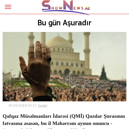
Ana səhifə
Bu gün Aşuradır
Siyasət
Sosial
Kriminal
Şou
18+
Astrologiya
Hadisə
25.06.2026 01:21
Sosial
İdman
Qafqaz Müsəlmanları İdarəsi (QMİ) Qazılar Şurasının
fətvasına əsasən, bu il Məhərrəm ayının onuncu -
Dünya