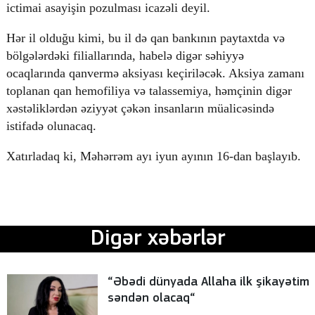
ictimai asayişin pozulması icazəli deyil.
Hər il olduğu kimi, bu il də qan bankının paytaxtda və
bölgələrdəki filiallarında, habelə digər səhiyyə
ocaqlarında qanvermə aksiyası keçiriləcək. Aksiya zamanı
toplanan qan hemofiliya və talassemiya, həmçinin digər
xəstəliklərdən əziyyət çəkən insanların müalicəsində
istifadə olunacaq.
Xatırladaq ki, Məhərrəm ayı iyun ayının 16-dan başlayıb.
Digər xəbərlər
“Əbədi dünyada Allaha ilk şikayətim
səndən olacaq“