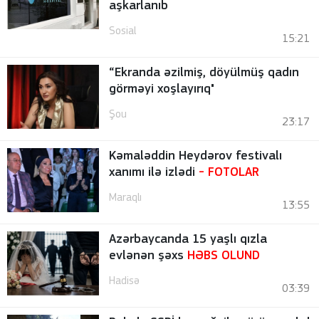
aşkarlanıb
Sosial
15:21
“Ekranda əzilmiş, döyülmüş qadın
görməyi xoşlayırıq"
Şou
23:17
Kəmaləddin Heydərov festivalı
xanımı ilə izlədi
-
FOTOLAR
Maraqlı
13:55
Azərbaycanda 15 yaşlı qızla
evlənən şəxs
HƏBS OLUND
Hadisə
03:39