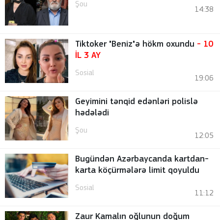
Şou
14:38
Tiktoker "Beniz"ə hökm oxundu
- 10
İL 3 AY
Sosial
19:06
Geyimini tənqid edənləri polislə
hədələdi
Şou
12:05
Bugündən Azərbaycanda kartdan-
karta köçürmələrə limit qoyuldu
Sosial
11:12
Zaur Kamalın oğlunun doğum