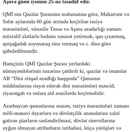
Aşura günü iyunun 25-nə təsadüf edir.
QMİ-nin Qazılar Şurasının məlumatına görə, Məhərrəm və
Səfər aylarında 60 gün ərzində keçirilən təziyə
© 2026. Shownews.az
mərasimləri, xüsusilə Tasua və Aşura əzadarlığı zamanı
Created by Netservice.az
müxtəlif alətlərlə bədənə xəsarət yetirmək, qan çıxarmaq,
qurşağadək soyunaraq sinə vurmaq və s. dinə görə
qəbuledilməzdir.
Həmçinin QMİ Qazılar Şurası yerlərdəki
nümayəndələrinin nəzərinə çatdırıb ki, qazılar və imamlar
AR “Dini etiqad azadlığı haqqında” Qanunun
müddəalarına riayət edərək dini mərasimləri məscid,
ziyarətgah və onlara aid ərazilərdə keçirməlidir.
Azərbaycan qanunlarına əsasən, təziyə mərasimləri zamanı
milli-mənəvi dəyərlərə və dövlətçilik ənənələrinə xələl
gətirən şüarların səsləndirilməsi, dövlət simvollarına
uyğun olmayan atributların istifadəsi, küçə yürüşləri və