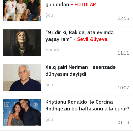
günündən
-
FOTOLAR
Şou
22:55
“9 ildir ki, Bakıda, ata evimdə
yaşayıram” -
Sevil Əliyeva
Maraqlı
11:11
Xalq şairi Nəriman Həsənzadə
dünyasını dəyişdi
Şou
10:07
Kriştianu Ronaldo ilə Corcina
Rodrigezin bu həftəsonu ailə qurur?
Şou
01:13