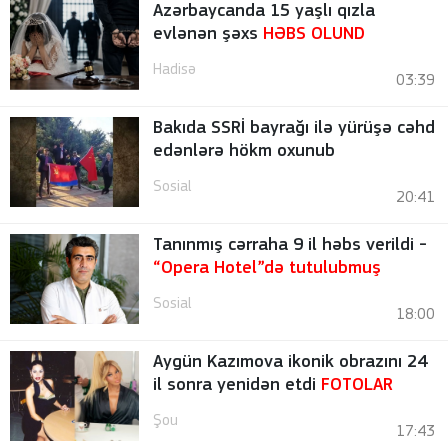
Azərbaycanda 15 yaşlı qızla
evlənən şəxs
HƏBS OLUND
Hadisə
03:39
Bakıda SSRİ bayrağı ilə yürüşə cəhd
edənlərə hökm oxunub
Sosial
20:41
Tanınmış cərraha 9 il həbs verildi -
“Opera Hotel”də tutulubmuş
Sosial
18:00
Aygün Kazımova ikonik obrazını 24
il sonra yenidən etdi
FOTOLAR
Şou
17:43