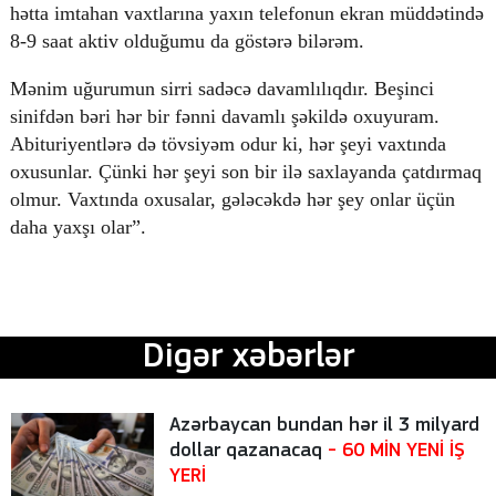
hətta imtahan vaxtlarına yaxın telefonun ekran müddətində
8-9 saat aktiv olduğumu da göstərə bilərəm.
Mənim uğurumun sirri sadəcə davamlılıqdır. Beşinci
sinifdən bəri hər bir fənni davamlı şəkildə oxuyuram.
Abituriyentlərə də tövsiyəm odur ki, hər şeyi vaxtında
oxusunlar. Çünki hər şeyi son bir ilə saxlayanda çatdırmaq
olmur. Vaxtında oxusalar, gələcəkdə hər şey onlar üçün
daha yaxşı olar”.
Digər xəbərlər
Azərbaycan bundan hər il 3 milyard
dollar qazanacaq
- 60 MİN YENİ İŞ
YERİ