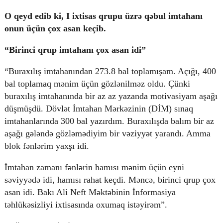
O qeyd edib ki, I ixtisas qrupu üzrə qəbul imtahanı
onun üçün çox asan keçib.
“Birinci qrup imtahanı çox asan idi”
“Buraxılış imtahanından 273.8 bal toplamışam. Açığı, 400
bal toplamaq mənim üçün gözlənilməz oldu. Çünki
buraxılış imtahanında bir az az yazanda motivasiyam aşağı
düşmüşdü. Dövlət İmtahan Mərkəzinin (DİM) sınaq
imtahanlarında 300 bal yazırdım. Buraxılışda balım bir az
aşağı gələndə gözləmədiyim bir vəziyyət yarandı. Amma
blok fənlərim yaxşı idi.
İmtahan zamanı fənlərin hamısı mənim üçün eyni
səviyyədə idi, hamısı rahat keçdi. Məncə, birinci qrup çox
asan idi. Bakı Ali Neft Məktəbinin İnformasiya
təhlükəsizliyi ixtisasında oxumaq istəyirəm”.