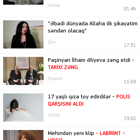
Sosial
01:46
“Əbədi dünyada Allaha ilk şikayətim
səndən olacaq“
Şou
17:31
Paşinyan İlham Əliyevə zəng etdi
-
TARİXİ ZƏNG
Siyasət
15:59
17 yaşlı qıza toy edirdilər -
POLİS
QARŞISINI ALDI
Sosial
19:02
Mehindən yeni klip
- LABİRİNT
-