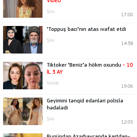
VİDEO
Şou
17:00
"Toppuş bacı"nın atas ıvəfat etdi
Şou
14:38
Tiktoker "Beniz"ə hökm oxundu
- 10
İL 3 AY
Sosial
19:06
Geyimini tənqid edənləri polislə
hədələdi
Şou
12:05
Bugündən Azərbaycanda kartdan-