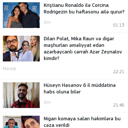
Kriştianu Ronaldo ilə Corcina
Rodrigezin bu həftəsonu ailə qurur?
Şou
01:13
Dilan Polat, Mika Raun və digər
məşhurları əməliyyat edən
azərbaycanlı cərrah Azər Zeynalov
kimdir?
Maraqlı
22:21
Hüseyn Həsənov 6 il müddətinə
həbs oluna bilər
Şou
21:46
Nigarı komaya salan həkimlərə bu
cəza verildi