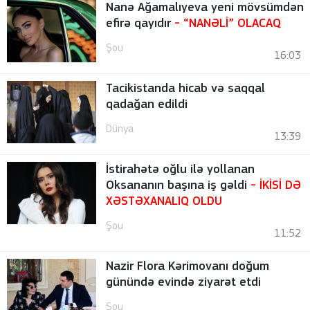
Nanə Ağamalıyeva yeni mövsümdən
efirə qayıdır
- “NANƏLİ” OLACAQ
Şou
16:03
Tacikistanda hicab və saqqal
qadağan edildi
Dünya
13:39
İstirahətə oğlu ilə yollanan
Oksananın başına iş gəldi
- İKİSİ DƏ
XƏSTƏXANALIQ OLDU
Şou
11:52
Nazir Flora Kərimovanı doğum
günündə evində ziyarət etdi
Şou