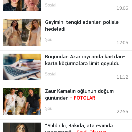
Sosial
19:06
Geyimini tənqid edənləri polislə
hədələdi
Şou
12:05
Bugündən Azərbaycanda kartdan-
karta köçürmələrə limit qoyuldu
Sosial
11:12
Zaur Kamalın oğlunun doğum
günündən
-
FOTOLAR
Şou
22:55
“9 ildir ki, Bakıda, ata evimdə