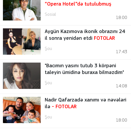
“Opera Hotel”də tutulubmuş
Sosial
18:00
Aygün Kazımova ikonik obrazını 24
il sonra yenidən etdi
FOTOLAR
Şou
17:43
"Bacımın yasını tutub 3 körpəni
taleyin ümidinə buraxa bilməzdim"
Şou
14:08
Nadir Qafarzadə xanımı və nəvələri
ilə
-
FOTOLAR
Şou
18:00