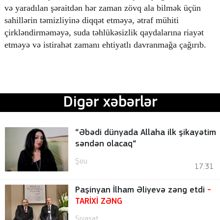
və yaradılan şəraitdən hər zaman zövq ala bilmək üçün
sahillərin təmizliyinə diqqət etməyə, ətraf mühiti
çirkləndirməməyə, suda təhlükəsizlik qaydalarına riayət
etməyə və istirahət zamanı ehtiyatlı davranmağa çağırıb.
Digər xəbərlər
“Əbədi dünyada Allaha ilk şikayətim
səndən olacaq“
Şou
17:31
Paşinyan İlham Əliyevə zəng etdi
-
TARİXİ ZƏNG
Siyasət