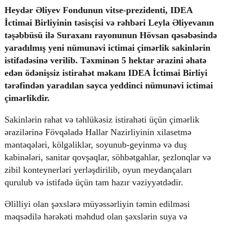
Heydər Əliyev Fondunun vitse-prezidenti, IDEA
İctimai Birliyinin təsisçisi və rəhbəri Leyla Əliyevanın
təşəbbüsü ilə Suraxanı rayonunun Hövsan qəsəbəsində
© 2026. Shownews.az
yaradılmış yeni nümunəvi ictimai çimərlik sakinlərin
Created by Netservice.az
istifadəsinə verilib. Təxminən 5 hektar ərazini əhatə
edən ödənişsiz istirahət məkanı IDEA İctimai Birliyi
tərəfindən yaradılan sayca yeddinci nümunəvi ictimai
çimərlikdir.
Sakinlərin rahat və təhlükəsiz istirahəti üçün çimərlik
ərazilərinə Fövqəladə Hallar Nazirliyinin xilasetmə
məntəqələri, kölgəliklər, soyunub-geyinmə və duş
kabinələri, sanitar qovşaqlar, söhbətgahlar, şezlonqlar və
zibil konteynerləri yerləşdirilib, oyun meydançaları
qurulub və istifadə üçün tam hazır vəziyyətdədir.
Əlilliyi olan şəxslərə müyəssərliyin təmin edilməsi
məqsədilə hərəkəti məhdud olan şəxslərin suya və