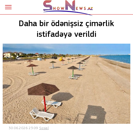
Ana səhifə
Daha bir ödənişsiz çimərlik
Siyasət
istifadəyə verildi
Sosial
Kriminal
Şou
18+
Astrologiya
Hadisə
İdman
30.06.2026 23:09
Sosial
Dünya