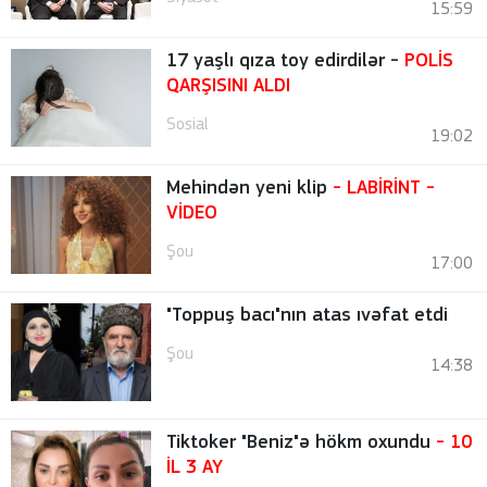
15:59
17 yaşlı qıza toy edirdilər -
POLİS
QARŞISINI ALDI
Sosial
19:02
Mehindən yeni klip
- LABİRİNT
-
VİDEO
Şou
17:00
"Toppuş bacı"nın atas ıvəfat etdi
Şou
14:38
Tiktoker "Beniz"ə hökm oxundu
- 10
İL 3 AY