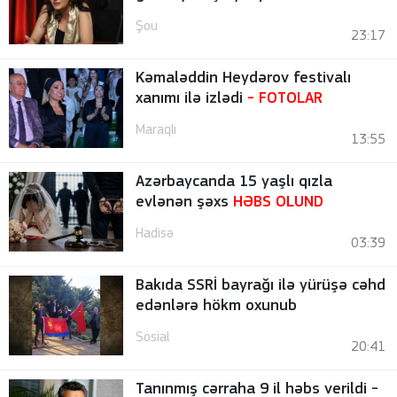
Şou
23:17
Kəmaləddin Heydərov festivalı
xanımı ilə izlədi
-
FOTOLAR
Maraqlı
13:55
Azərbaycanda 15 yaşlı qızla
evlənən şəxs
HƏBS OLUND
Hadisə
03:39
Bakıda SSRİ bayrağı ilə yürüşə cəhd
edənlərə hökm oxunub
Sosial
20:41
Tanınmış cərraha 9 il həbs verildi -