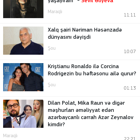
yaşayıram” -
Sevil Əliyeva
Maraqlı
11:11
Xalq şairi Nəriman Həsənzadə
dünyasını dəyişdi
Şou
10:07
Kriştianu Ronaldo ilə Corcina
Rodrigezin bu həftəsonu ailə qurur?
Şou
01:13
Dilan Polat, Mika Raun və digər
məşhurları əməliyyat edən
azərbaycanlı cərrah Azər Zeynalov
kimdir?
Maraqlı
22:21