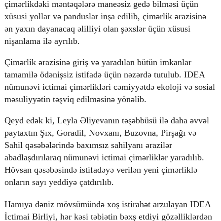
çimərlikdəki məntəqələrə maneəsiz gedə bilməsi üçün
xüsusi yollar və panduslar inşa edilib, çimərlik ərazisinə
ən yaxın dayanacaq əlilliyi olan şəxslər üçün xüsusi
nişanlama ilə ayrılıb.
Çimərlik ərazisinə giriş və yaradılan bütün imkanlar
tamamilə ödənişsiz istifadə üçün nəzərdə tutulub. IDEA
nümunəvi ictimai çimərlikləri cəmiyyətdə ekoloji və sosial
məsuliyyətin təşviq edilməsinə yönəlib.
Qeyd edək ki, Leyla Əliyevanın təşəbbüsü ilə daha əvvəl
paytaxtın Şıx, Goradil, Novxanı, Buzovna, Pirşağı və
Sahil qəsəbələrində baxımsız sahilyanı ərazilər
abadlaşdırılaraq nümunəvi ictimai çimərliklər yaradılıb.
Hövsan qəsəbəsində istifadəyə verilən yeni çimərliklə
onların sayı yeddiyə çatdırılıb.
Hamıya dəniz mövsümündə xoş istirahət arzulayan IDEA
İctimai Birliyi, hər kəsi təbiətin bəxş etdiyi gözəlliklərdən