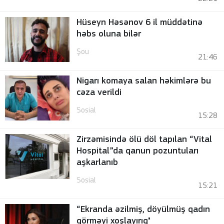
Hüseyn Həsənov 6 il müddətinə
həbs oluna bilər
Şou
21:46
Nigarı komaya salan həkimlərə bu
cəza verildi
Sosial
15:28
Zirzəmisində ölü döl tapılan “Vital
Hospital”da qanun pozuntuları
aşkarlanıb
Sosial
15:21
“Ekranda əzilmiş, döyülmüş qadın
görməyi xoşlayırıq"