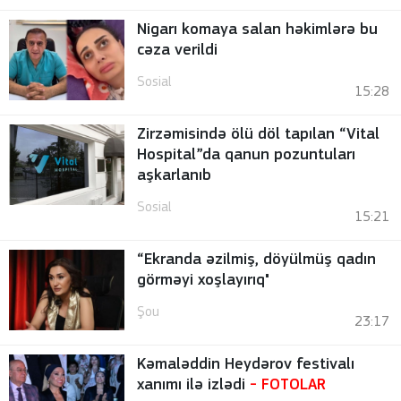
Nigarı komaya salan həkimlərə bu
cəza verildi
Sosial
15:28
Zirzəmisində ölü döl tapılan “Vital
Hospital”da qanun pozuntuları
aşkarlanıb
Sosial
15:21
“Ekranda əzilmiş, döyülmüş qadın
görməyi xoşlayırıq"
Şou
23:17
Kəmaləddin Heydərov festivalı
xanımı ilə izlədi
-
FOTOLAR