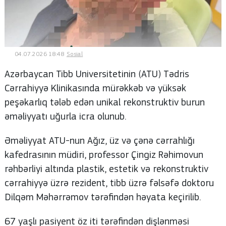
© 2026. Shownews.az
Created by Netservice.az
04.07.2026 18:48
Sosial
Azərbaycan Tibb Universitetinin (ATU) Tədris
Cərrahiyyə Klinikasında mürəkkəb və yüksək
peşəkarlıq tələb edən unikal rekonstruktiv burun
əməliyyatı uğurla icra olunub.
Əməliyyat ATU-nun Ağız, üz və çənə cərrahlığı
kafedrasının müdiri, professor Çingiz Rəhimovun
rəhbərliyi altında plastik, estetik və rekonstruktiv
cərrahiyyə üzrə rezident, tibb üzrə fəlsəfə doktoru
Dilqəm Məhərrəmov tərəfindən həyata keçirilib.
67 yaşlı pasiyent öz iti tərəfindən dişlənməsi