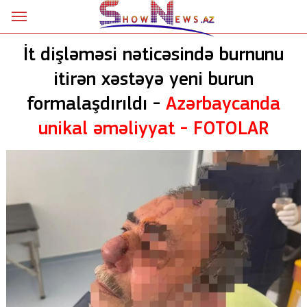
Ana səhifə
İt dişləməsi nəticəsində burnunu
Siyasət
itirən xəstəyə yeni burun
Sosial
formalaşdırıldı -
Azərbaycanda
Kriminal
unikal əməliyyat -
FOTOLAR
Şou
18+
Astrologiya
Hadisə
İdman
Dünya