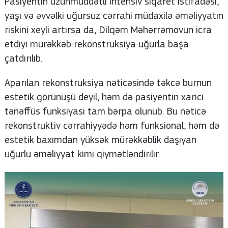
Pasiyentin uzunmüddətli intensiv siqaret istifadəsi,
yaşı və əvvəlki uğursuz cərrahi müdaxilə əməliyyatın
riskini xeyli artırsa da, Dilqəm Məhərrəmovun icra
etdiyi mürəkkəb rekonstruksiya uğurla başa
çatdırılıb.
Aparılan rekonstruksiya nəticəsində təkcə burnun
estetik görünüşü deyil, həm də pasiyentin xarici
tənəffüs funksiyası tam bərpa olunub. Bu nəticə
rekonstruktiv cərrahiyyədə həm funksional, həm də
estetik baxımdan yüksək mürəkkəblik daşıyan
uğurlu əməliyyat kimi qiymətləndirilir.