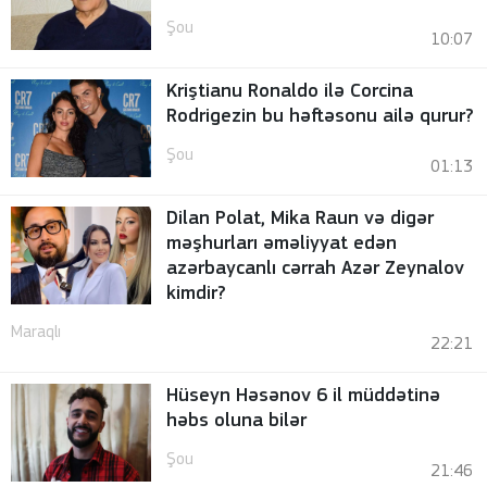
Şou
10:07
Kriştianu Ronaldo ilə Corcina
Rodrigezin bu həftəsonu ailə qurur?
Şou
01:13
Dilan Polat, Mika Raun və digər
məşhurları əməliyyat edən
azərbaycanlı cərrah Azər Zeynalov
kimdir?
Maraqlı
22:21
Hüseyn Həsənov 6 il müddətinə
həbs oluna bilər
Şou
21:46