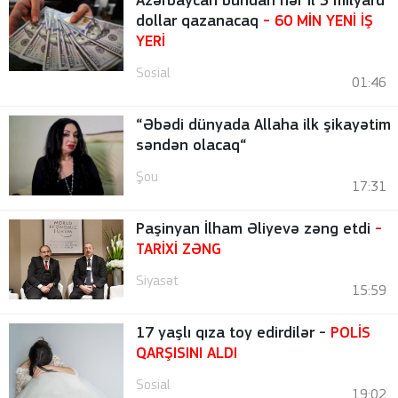
Azərbaycan bundan hər il 3 milyard
dollar qazanacaq
- 60 MİN YENİ İŞ
YERİ
Sosial
01:46
“Əbədi dünyada Allaha ilk şikayətim
səndən olacaq“
Şou
17:31
Paşinyan İlham Əliyevə zəng etdi
-
TARİXİ ZƏNG
Siyasət
15:59
17 yaşlı qıza toy edirdilər -
POLİS
QARŞISINI ALDI
Sosial
19:02