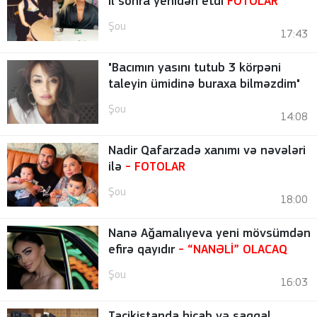
il sonra yenidən etdi
FOTOLAR
Şou
17:43
"Bacımın yasını tutub 3 körpəni
taleyin ümidinə buraxa bilməzdim"
Şou
14:08
Nadir Qafarzadə xanımı və nəvələri
ilə
-
FOTOLAR
Şou
18:00
Nanə Ağamalıyeva yeni mövsümdən
efirə qayıdır
- “NANƏLİ” OLACAQ
Şou
16:03
Tacikistanda hicab və saqqal