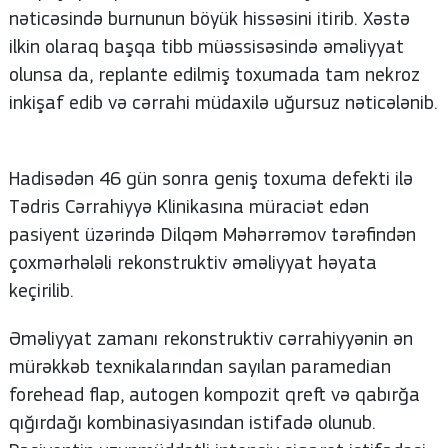
nəticəsində burnunun böyük hissəsini itirib. Xəstə
ilkin olaraq başqa tibb müəssisəsində əməliyyat
olunsa da, replante edilmiş toxumada tam nekroz
inkişaf edib və cərrahi müdaxilə uğursuz nəticələnib.
Hadisədən 46 gün sonra geniş toxuma defekti ilə
Tədris Cərrahiyyə Klinikasına müraciət edən
pasiyent üzərində Dilqəm Məhərrəmov tərəfindən
çoxmərhələli rekonstruktiv əməliyyat həyata
keçirilib.
Əməliyyat zamanı rekonstruktiv cərrahiyyənin ən
mürəkkəb texnikalarından sayılan paramedian
forehead flap, autogen kompozit qreft və qabırğa
qığırdağı kombinasiyasından istifadə olunub.