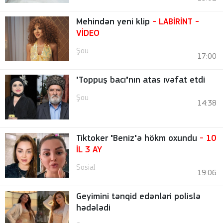
Mehindən yeni klip
- LABİRİNT
-
VİDEO
Şou
17:00
"Toppuş bacı"nın atas ıvəfat etdi
Şou
14:38
Tiktoker "Beniz"ə hökm oxundu
- 10
İL 3 AY
Sosial
19:06
Geyimini tənqid edənləri polislə
hədələdi