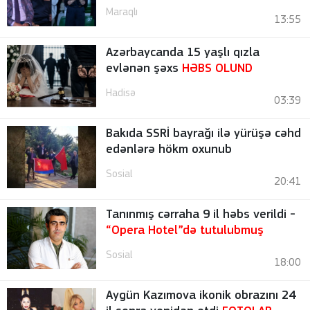
Maraqlı
13:55
Azərbaycanda 15 yaşlı qızla
evlənən şəxs
HƏBS OLUND
Hadisə
03:39
Bakıda SSRİ bayrağı ilə yürüşə cəhd
edənlərə hökm oxunub
Sosial
20:41
Tanınmış cərraha 9 il həbs verildi -
“Opera Hotel”də tutulubmuş
Sosial
18:00
Aygün Kazımova ikonik obrazını 24