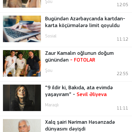
Şou
12:05
Bugündən Azərbaycanda kartdan-
karta köçürmələrə limit qoyuldu
Sosial
11:12
Zaur Kamalın oğlunun doğum
günündən
-
FOTOLAR
Şou
22:55
“9 ildir ki, Bakıda, ata evimdə
yaşayıram” -
Sevil Əliyeva
Maraqlı
11:11
Xalq şairi Nəriman Həsənzadə
dünyasını dəyişdi