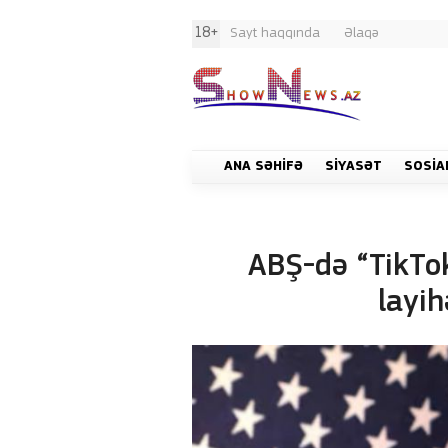
18+
Sayt haqqında
Əlaqə
ANA SƏHIFƏ
SIYASƏT
SOSIA
ABŞ-də “TikTo
layih