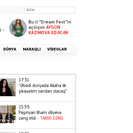
Bu il “Dream Fest”in
açılışını
AYGÜN
i
-
KAZIMOVA EDƏCƏK
DÜNYA
MARAQLI
VIDEOLAR
17:31
“Əbədi dünyada Allaha ilk
şikayətim səndən olacaq“
15:59
Paşinyan İlham Əliyevə
zəng etdi
- TARİXİ ZƏNG