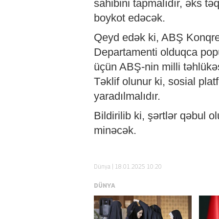
sahibini tapmalıdır, əks tə
boykot edəcək.
Qeyd edək ki, ABŞ Konqres
Departamenti olduqca popu
üçün ABŞ-nin milli təhlükə
Təklif olunur ki, sosial p
yaradılmalıdır.
Bildirilib ki, şərtlər qəbu
minəcək.
Dünya
| 18.01.2025 10:20
DÜNYA