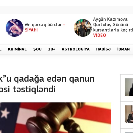
Aygün Kazımova
Ən qorxaq bürclər
-
Qurtuluş Gününü
SİYAHI
kursantlarla keçird
VİDEO
L
KRIMINAL
ŞOU
18+
ASTROLOGIYA
HADISƏ
İDMAN
k”u qadağa edən qanun
əsi təstiqləndi