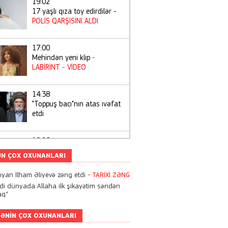
19:02
17 yaşlı qıza toy edirdilər -
POLİS QARŞISINI ALDI
17:00
Mehindən yeni klip
-
LABİRİNT
- VİDEO
14:38
"Toppuş bacı"nın atas ıvəfat
etdi
19:06
Tiktoker "Beniz"ə hökm
N ÇOX OXUNANLARI
oxundu
- 10 İL 3 AY
nyan İlham Əliyevə zəng etdi
- TARİXİ ZƏNG
di dünyada Allaha ilk şikayətim səndən
12:05
aq“
Geyimini tənqid edənləri
polislə hədələdi
ƏNIN ÇOX OXUNANLARI