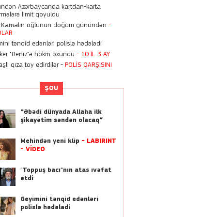
11:12
ndən Azərbaycanda kartdan-karta
rmələrə limit qoyuldu
Bugündən Azərbaycanda
kartdan-karta köçürmələrə
 Kamalın oğlunun doğum günündən
-
OLAR
limit qoyuldu
ini tənqid edənləri polislə hədələdi
22:55
oker "Beniz"ə hökm oxundu
- 10 İL 3 AY
Zaur Kamalın oğlunun
şlı qıza toy edirdilər -
POLİS QARŞISINI
doğum günündən
-
FOTOLAR
ŞOU
11:11
“9 ildir ki, Bakıda, ata
“Əbədi dünyada Allaha ilk
evimdə yaşayıram” -
Sevil
şikayətim səndən olacaq“
Əliyeva
Mehindən yeni klip
- LABİRİNT
10:07
- VİDEO
Xalq şairi Nəriman
Həsənzadə dünyasını
"Toppuş bacı"nın atas ıvəfat
dəyişdi
etdi
01:13
Geyimini tənqid edənləri
Kriştianu Ronaldo ilə
polislə hədələdi
Corcina Rodrigezin bu