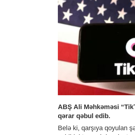
ABŞ Ali Məhkəməsi “TikT
qərar qəbul edib.
Belə ki, qarşıya qoyulan ş