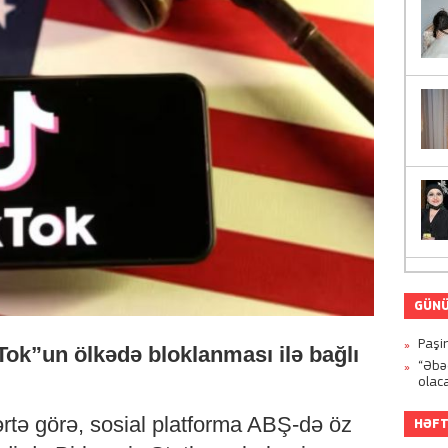
GÜNÜ
Paşi
ok”un ölkədə bloklanması ilə bağlı
“Əbə
olac
ərtə görə, sosial platforma ABŞ-də öz
HƏFT