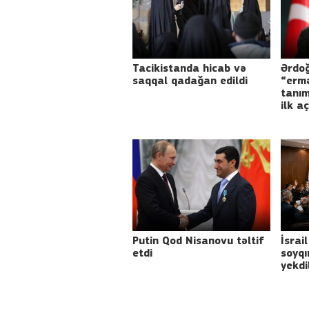
Tacikistanda hicab və
Ərdoğ
saqqal qadağan edildi
“ermə
tanım
ilk a
Putin Qod Nisanovu təltif
İsrai
etdi
soyqı
yekdi