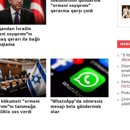
hökümətinin qondarma
“erməni soyqırımı”
qərarına qarşı çıxdı
andan İsrailin
ni soyqırımı”nı
Azər
aq qərarı ilə bağlı
MAR
çıqlama
“9 il
Əliy
Dila
əməl
Zeyn
Kəmal
FOT
Proku
Çini
l hökuməti “erməni
"WhatsApp"da nömrəsiz
azər
rımı”nı tanımağa
mesajı belə göndərmək
lliklə səs verdi
olar