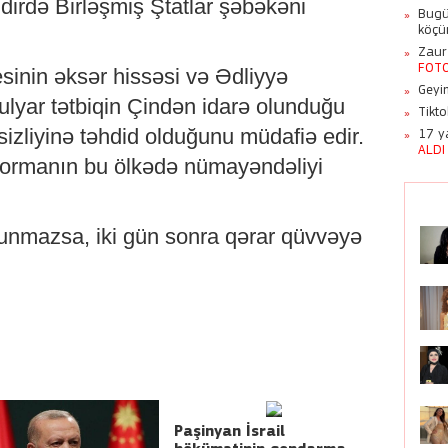
qdirdə Birləşmiş Ştatlar şəbəkəni
Bugü
köçü
Zaur
FOT
inin əksər hissəsi və Ədliyyə
Geyim
lyar tətbiqin Çindən idarə olunduğu
Tikt
sizliyinə təhdid olduğunu müdafiə edir.
17 ya
ALDI
latformanın bu ölkədə nümayəndəliyi
l olunmazsa, iki gün sonra qərar qüvvəyə
Paşinyan İsrail