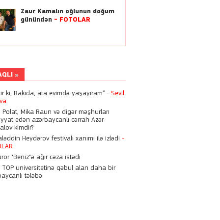
həftəsonu ailə qurur?
Zaur Kamalın oğlunun doğum
günündən
-
FOTOLAR
22:21
Dilan Polat, Mika Raun və
digər məşhurları əməliyyat
edən azərbaycanlı cərrah
 Zeynalov kimdir?
AQLI
21:46
Hüseyn Həsənov 6 il
dir ki, Bakıda, ata evimdə yaşayıram” -
Sevil
müddətinə həbs oluna bilər
eva
n Polat, Mika Raun və digər məşhurları
iyyat edən azərbaycanlı cərrah Azər
15:28
alov kimdir?
Nigarı komaya salan
əddin Heydərov festivalı xanımı ilə izlədi
-
həkimlərə bu cəza verildi
OLAR
ror "Beniz"ə ağır cəza istədi
n TOP universitetinə qəbul alan daha bir
15:21
baycanlı tələbə
Zirzəmisində ölü döl tapılan
“Vital Hospital”da qanun
pozuntuları aşkarlanıb
23:17